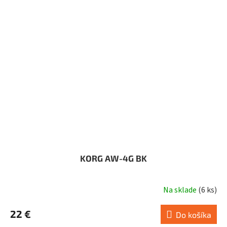
KORG AW-4G BK
Na sklade
(
6 ks
)
22 €
Do košíka