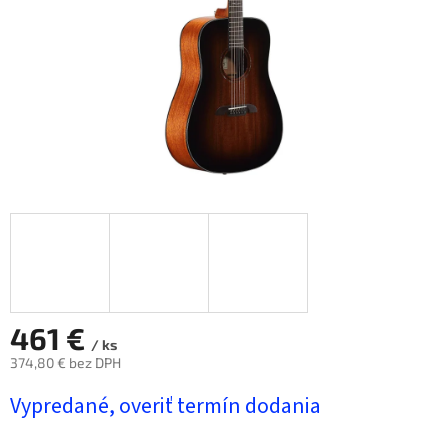
461 €
/ ks
374,80 € bez DPH
Jednotková
Vypredané, overiť termín dodania
cena: