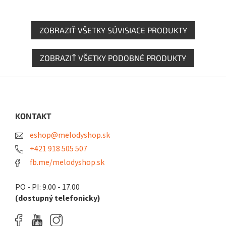
ZOBRAZIŤ VŠETKY SÚVISIACE PRODUKTY
ZOBRAZIŤ VŠETKY PODOBNÉ PRODUKTY
Z
á
p
ä
KONTAKT
t
eshop@melodyshop.sk
i
e
+421 918 505 507
fb.me/melodyshop.sk
PO - PI: 9.00 - 17.00
(dostupný telefonicky)