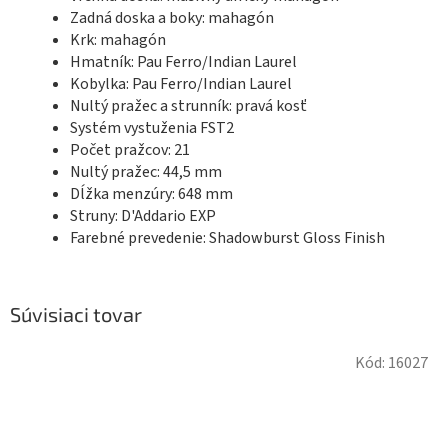
Zadná doska a boky: mahagón
Krk: mahagón
Hmatník: Pau Ferro/Indian Laurel
Kobylka: Pau Ferro/Indian Laurel
Nultý pražec a strunník: pravá kosť
Systém vystuženia FST2
Počet pražcov: 21
Nultý pražec: 44,5 mm
Dĺžka menzúry: 648 mm
Struny: D'Addario EXP
Farebné prevedenie: Shadowburst Gloss Finish
Súvisiaci tovar
Kód:
16027