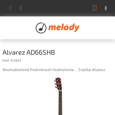
Prejsť
NÁKUP
na
KOŠÍK
obsah
Alvarez AD66SHB
Kód:
313633
Priemerné
Neohodnotené
Podrobnosti hodnotenia
Značka:
Alvarez
hodnotenie
produktu
je
0,0
z
5
hviezdičiek.