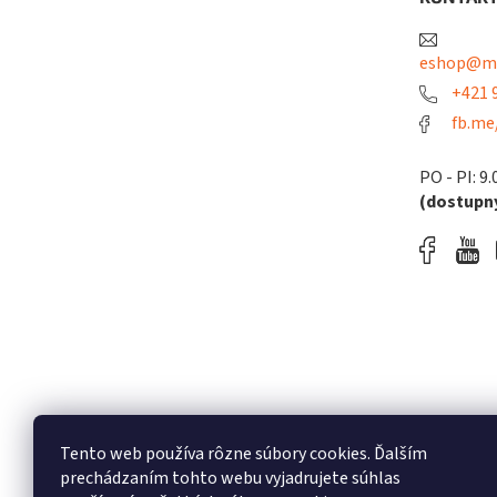
i
e
eshop@me
+421 9
fb.me
PO - PI: 9.
(dostupný
Tento web používa rôzne súbory cookies. Ďalším
prechádzaním tohto webu vyjadrujete súhlas