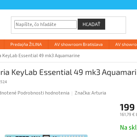
HĽADAŤ
Predajňa ŽILINA
AV showroom Bratislava
AV showroo
a KeyLab Essential 49 mk3 Aquamarine
ria KeyLab Essential 49 mk3 Aquamar
1524
rné
dnotené
Podrobnosti hodnotenia
Značka:
Arturia
enie
199
tu
161,79 €
Jednotk
Na sk
cena: