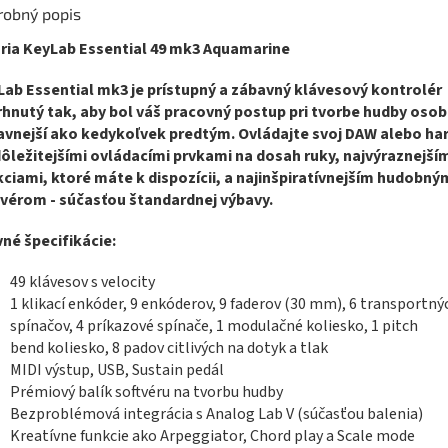
robný popis
uria KeyLab Essential 49 mk3 Aquamarine
ab Essential mk3 je prístupný a zábavný klávesový kontrolér
hnutý tak, aby bol váš pracovný postup pri tvorbe hudby osob
avnejší ako kedykoľvek predtým. Ovládajte svoj DAW alebo har
ôležitejšími ovládacími prvkami na dosah ruky, najvýraznejší
ciami, ktoré máte k dispozícii, a najinšpiratívnejším hudobný
tvérom - súčasťou štandardnej výbavy.
né špecifikácie:
49 klávesov s velocity
1 klikací enkóder, 9 enkóderov, 9 faderov (30 mm), 6 transportný
spínačov, 4 príkazové spínače, 1 modulačné koliesko, 1 pitch
bend koliesko, 8 padov citlivých na dotyk a tlak
MIDI výstup, USB, Sustain pedál
Prémiový balík softvéru na tvorbu hudby
Bezproblémová integrácia s Analog Lab V (súčasťou balenia)
Kreatívne funkcie ako Arpeggiator, Chord play a Scale mode