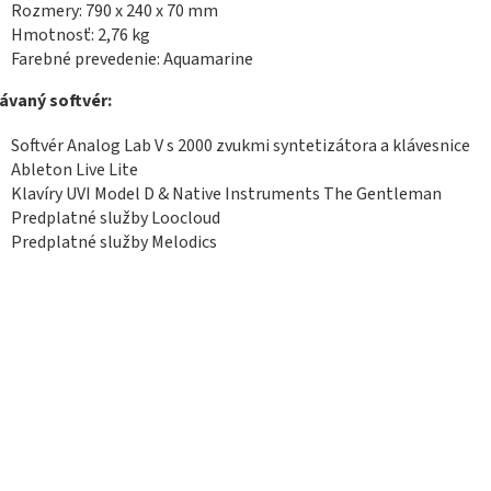
Rozmery:
790 x 240 x 70 mm
Hmotnosť: 2,76 kg
Farebné prevedenie: Aquamarine
ávaný softvér:
Softvér Analog Lab V s 2000 zvukmi syntetizátora a klávesnice
Ableton Live Lite
Klavíry UVI Model D & Native Instruments The Gentleman
Predplatné služby Loocloud
Predplatné služby Melodics