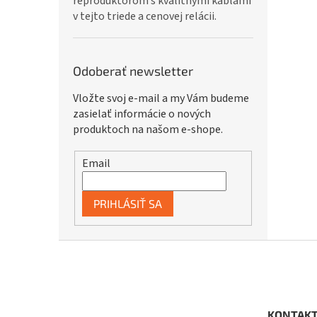
reproduktorom s kvalitnými káblami
v tejto triede a cenovej relácii.
Odoberať newsletter
Vložte svoj e-mail a my Vám budeme
zasielať informácie o nových
produktoch na našom e-shope.
Email
PRIHLÁSIŤ SA
Z
á
p
ä
t
KONTAK