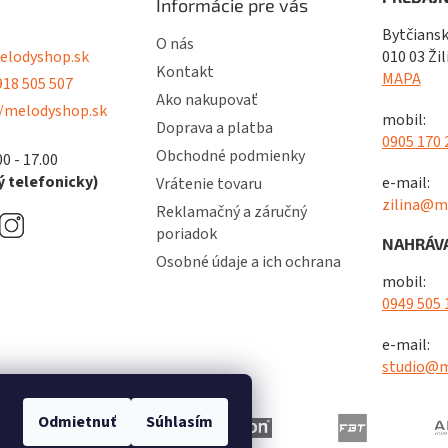
Informácie pre vás
Bytčiansk
O nás
lodyshop.sk
010 03 Žil
Kontakt
MAPA
18 505 507
Ako nakupovať
/melodyshop.sk
mobil:
Doprava a platba
0905 170 
Obchodné podmienky
00 - 17.00
 telefonicky)
e-mail:
Vrátenie tovaru
zilina@m
Reklamačný a záručný
poriadok
NAHRÁVA
Osobné údaje a ich ochrana
mobil:
0949 505 
e-mail:
studio@m
Odmietnuť
Súhlasím