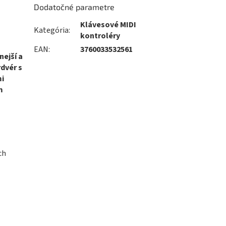
Dodatočné parametre
Klávesové MIDI
Kategória
:
kontroléry
EAN
:
3760033532561
nejší a
dvér s
mi
m
ch