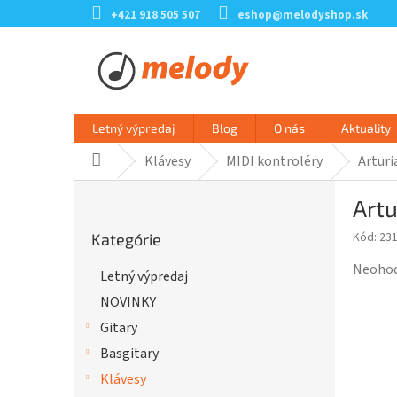
Prejsť
+421 918 505 507
eshop@melodyshop.sk
na
obsah
Letný výpredaj
Blog
O nás
Aktuality
Klávesy
MIDI kontroléry
Arturi
Domov
B
Artu
o
Preskočiť
č
Kód:
23
Kategórie
kategórie
n
ý
Prieme
Neoho
Letný výpredaj
p
hodnot
NOVINKY
a
produk
n
je
Gitary
e
0,0
Basgitary
l
z
Klávesy
5