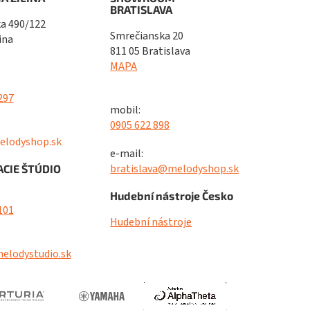
BRATISLAVA
a 490/122
Smrečianska 20
ina
811 05 Bratislava
MAPA
297
mobil:
0905 622 898
elodyshop.sk
e-mail:
bratislava@melodyshop.sk
CIE ŠTÚDIO
Hudební nástroje Česko
101
Hudební nástroje
elodystudio.sk