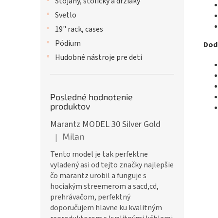
Stojany, stoličky a držiaky
Svetlo
19" rack, cases
Pódium
Dod
Hudobné nástroje pre deti
Posledné hodnotenie
produktov
Marantz MODEL 30 Silver Gold
Milan
|
Hodnotenie produktu je 5 z 5 hviezdičiek.
Tento model je tak perfektne
vyladený asi od tejto značky najlepšie
čo marantz urobil a funguje s
hociakým streemerom a sacd,cd,
prehrávačom, perfektný
doporučujem hlavne ku kvalitným