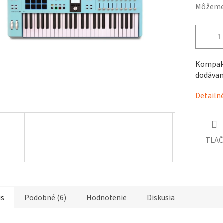
čiek.
Môžeme 
Kompaktn
dodávan
Detailn
TLAČ
is
Podobné (6)
Hodnotenie
Diskusia