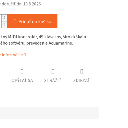
doručiť do:
10.8.2026
Pridať do košíka
ý MIDI kontrolér, 49 klávesov, široká škála
ého softvéru, prevedenie Aquamarine.
é informácie
OPÝTAŤ SA
STRÁŽIŤ
ZDIEĽAŤ