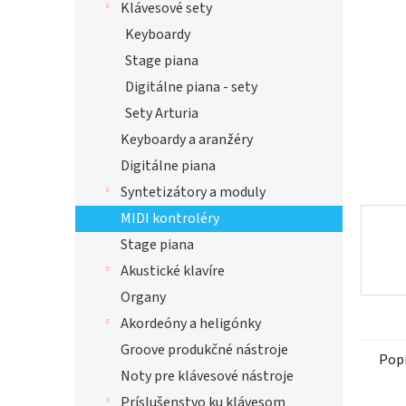
Klávesové sety
hviezdi
Keyboardy
Stage piana
Digitálne piana - sety
Sety Arturia
Keyboardy a aranžéry
Digitálne piana
Syntetizátory a moduly
MIDI kontroléry
Stage piana
Akustické klavíre
Organy
Akordeóny a heligónky
Groove produkčné nástroje
Pop
Noty pre klávesové nástroje
Príslušenstvo ku klávesom