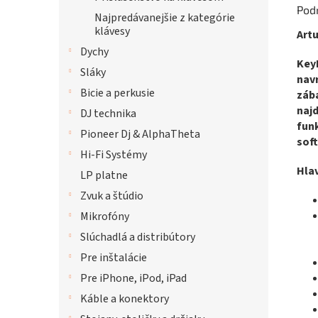
Pod
Najpredávanejšie z kategórie
klávesy
Art
Dychy
KeyL
Sláky
navr
Bicie a perkusie
záb
najd
DJ technika
funk
Pioneer Dj & AlphaTheta
sof
Hi-Fi Systémy
Hlav
LP platne
Zvuk a štúdio
Mikrofóny
Slúchadlá a distribútory
Pre inštalácie
Pre iPhone, iPod, iPad
Káble a konektory