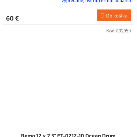
Vypredané, overiť termín dodania
Do košíka
60 €
Kód:
832950
Remo 12 x 2,5" ET-0212-10 Ocean Drum