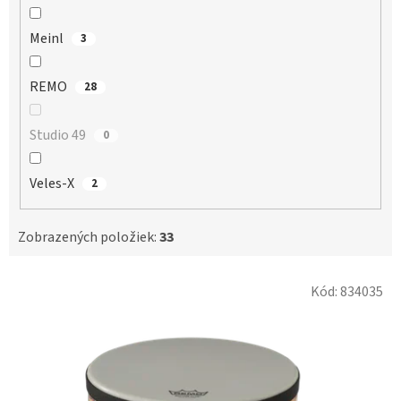
Meinl
3
REMO
28
Studio 49
0
Veles-X
2
Zobrazených položiek:
33
V
Kód:
834035
ý
p
i
s
p
r