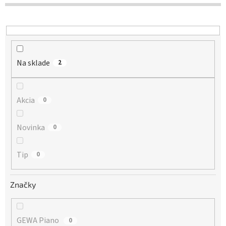
d
u
k
t
o
Na sklade
v
2
Akcia
0
Novinka
0
Tip
0
Značky
GEWA Piano
0