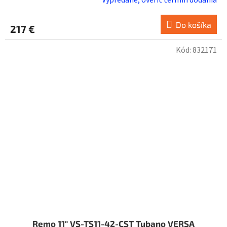
Priemerné
hodnotenie
produktu
Do košíka
217 €
je
5,0
Kód:
832171
z
5
hviezdičiek.
Remo 11" VS-TS11-42-CST Tubano VERSA