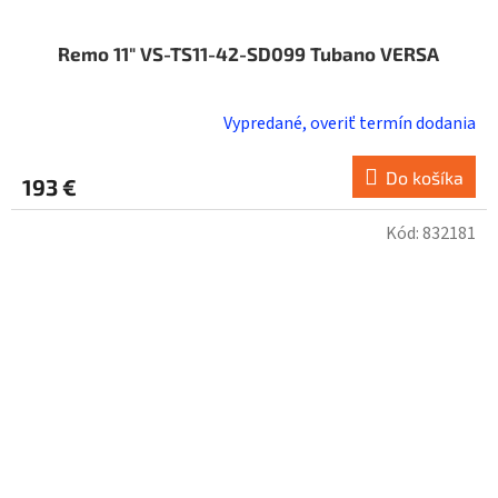
Remo 11" VS-TS11-42-SD099 Tubano VERSA
Vypredané, overiť termín dodania
Do košíka
193 €
Kód:
832181