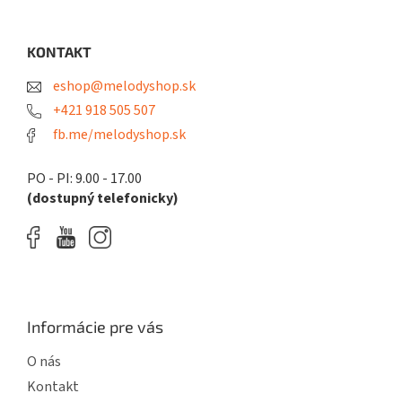
c
á
n
i
i
p
e
e
ä
KONTAKT
p
t
r
eshop@melodyshop.sk
i
v
k
e
+421 918 505 507
y
fb.me/melodyshop.sk
v
ý
p
PO - PI: 9.00 - 17.00
i
(dostupný telefonicky)
s
u
Informácie pre vás
O nás
Kontakt