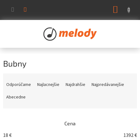
Prejsť
NÁKUP
na
KOŠÍK
obsah
Bubny
R
a
Odporúčame
Najlacnejšie
Najdrahšie
Najpredávanejšie
d
e
Abecedne
n
i
e
Cena
p
r
18
€
1392
€
o