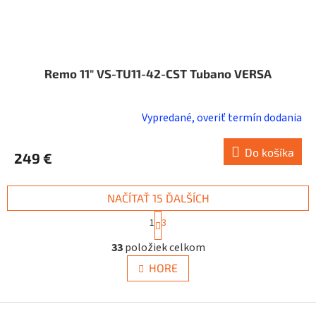
Remo 11" VS-TU11-42-CST Tubano VERSA
Vypredané, overiť termín dodania
Do košíka
249 €
NAČÍTAŤ 15 ĎALŠÍCH
S
1
3
t
O
r
33
položiek celkom
v
á
n
l
HORE
k
á
o
d
v
a
Z
a