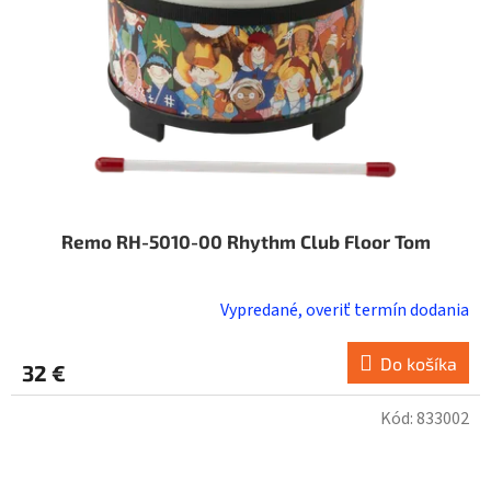
o
d
u
k
t
o
v
Remo RH-5010-00 Rhythm Club Floor Tom
Vypredané, overiť termín dodania
Do košíka
32 €
Kód:
833002