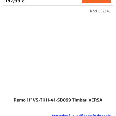
157,99 €
Kód:
832141
Remo 11" VS-TK11-41-SD099 Timbau VERSA
Vypredané, overiť termín dodania