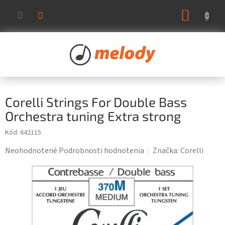
Prejsť
NÁKUP
na
KOŠÍK
obsah
Corelli Strings For Double Bass
Orchestra tuning Extra strong
Kód:
642115
Priemerné
Neohodnotené
Podrobnosti hodnotenia
Značka:
Corelli
hodnotenie
produktu
je
0,0
z
5