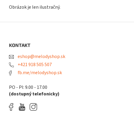
Obrázok je len ilustračný.
Z
á
p
ä
KONTAKT
t
eshop@melodyshop.sk
i
e
+421 918 505 507
fb.me/melodyshop.sk
PO - PI: 9.00 - 17.00
(dostupný telefonicky)