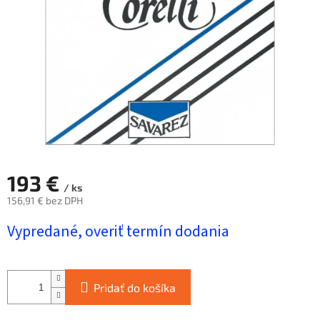
hviezdičiek.
193 €
/ ks
156,91 € bez DPH
Jednotková
Vypredané, overiť termín dodania
cena:
Pridať do košíka