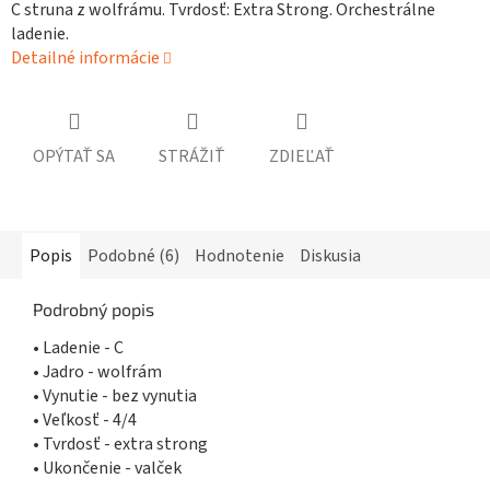
C struna z wolfrámu. Tvrdosť: Extra Strong. Orchestrálne
ladenie.
Detailné informácie
OPÝTAŤ SA
STRÁŽIŤ
ZDIEĽAŤ
Popis
Podobné (6)
Hodnotenie
Diskusia
Podrobný popis
• Ladenie - C
• Jadro - wolfrám
• Vynutie - bez vynutia
• Veľkosť - 4/4
• Tvrdosť - extra strong
• Ukončenie - valček