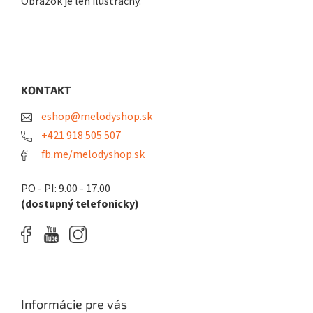
Obrázok je len ilustračný.
Z
á
p
ä
KONTAKT
t
eshop@melodyshop.sk
i
e
+421 918 505 507
fb.me/melodyshop.sk
PO - PI: 9.00 - 17.00
(dostupný telefonicky)
Informácie pre vás