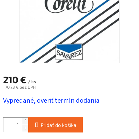
hviezdičiek.
210 €
/ ks
170,73 € bez DPH
Jednotková
Vypredané, overiť termín dodania
cena:
Pridať do košíka