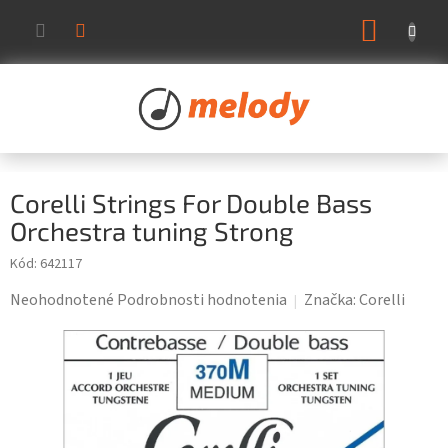
Prejsť
NÁKUP
na
KOŠÍK
obsah
Corelli Strings For Double Bass
Orchestra tuning Strong
Kód:
642117
Priemerné
Neohodnotené
Podrobnosti hodnotenia
Značka:
Corelli
hodnotenie
produktu
je
0,0
z
5