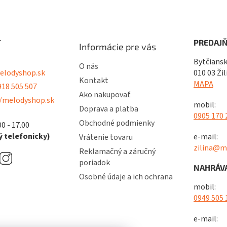
T
PREDAJŇ
Informácie pre vás
Bytčiansk
O nás
lodyshop.sk
010 03 Žil
Kontakt
MAPA
18 505 507
Ako nakupovať
/melodyshop.sk
mobil:
Doprava a platba
0905 170 
Obchodné podmienky
00 - 17.00
 telefonicky)
e-mail:
Vrátenie tovaru
zilina@m
Reklamačný a záručný
poriadok
NAHRÁVA
Osobné údaje a ich ochrana
mobil:
0949 505 
e-mail: