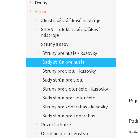
Dychy
hviezdi
Sláky
Akustické sláčikové nástroje
SILENT- elektrické sláčikové
nástroje
Struny a sady
Struny pre husle - kusovky
Sady strún pre husle
Struny pre violu - kusovky
Sady strún pre violu
Struny pre violončelo - kusovky
Sady strún pre violončelo
Pop
Struny pre kontrabas - kusovky
Sady strún pre kontrabas
Pod
Puzdrá a kufre
Sada
Ostatné príslušenstvo