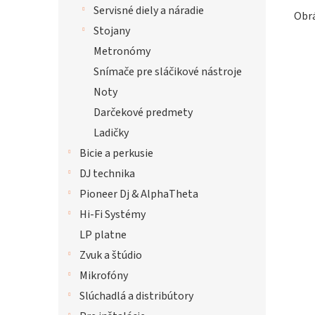
Servisné diely a náradie
Obrá
Stojany
Metronómy
Snímače pre sláčikové nástroje
Noty
Darčekové predmety
Ladičky
Bicie a perkusie
DJ technika
Pioneer Dj & AlphaTheta
Hi-Fi Systémy
LP platne
Zvuk a štúdio
Mikrofóny
Slúchadlá a distribútory