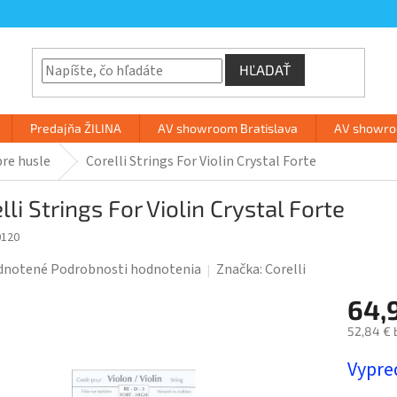
HĽADAŤ
Predajňa ŽILINA
AV showroom Bratislava
AV showroo
pre husle
Corelli Strings For Violin Crystal Forte
lli Strings For Violin Crystal Forte
0120
rné
dnotené
Podrobnosti hodnotenia
Značka:
Corelli
enie
64,
tu
52,84 € 
Jednotk
Vypre
cena: