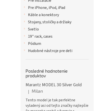
Pre inštalácie
Pre iPhone, iPod, iPad
Káble a konektory
Stojany, stoličky a držiaky
Svetlo
19" rack, cases
Pódium
Hudobné nástroje pre deti
Posledné hodnotenie
produktov
Marantz MODEL 30 Silver Gold
Milan
|
Hodnotenie produktu je 5 z 5 hviezdičiek.
Tento model je tak perfektne
vyladený asi od tejto značky najlepšie