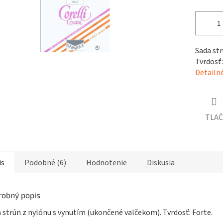
čiek.
Sada st
Tvrdosť:
Detailn
TLAČ
is
Podobné (6)
Hodnotenie
Diskusia
robný popis
 strún z nylónu s vynutím (ukončené valčekom). Tvrdosť: Forte.