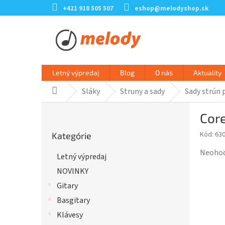
Prejsť
+421 918 505 507
eshop@melodyshop.sk
na
obsah
Letný výpredaj
Blog
O nás
Aktuality
Sláky
Struny a sady
Sady strún 
Domov
B
Core
o
Preskočiť
č
Kód:
63
Kategórie
kategórie
n
ý
Prieme
Neoho
Letný výpredaj
p
hodnot
NOVINKY
a
produk
n
je
Gitary
e
0,0
Basgitary
l
z
Klávesy
5