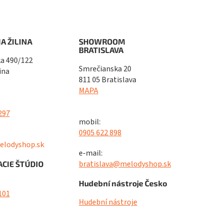
A ŽILINA
SHOWROOM
BRATISLAVA
a 490/122
Smrečianska 20
ina
811 05 Bratislava
MAPA
297
mobil:
0905 622 898
elodyshop.sk
e-mail:
bratislava@melodyshop.sk
CIE ŠTÚDIO
Hudební nástroje Česko
101
Hudební nástroje