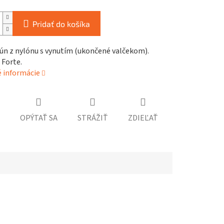
Pridať do košíka
rún z nylónu s vynutím (ukončené valčekom).
 Forte.
é informácie
OPÝTAŤ SA
STRÁŽIŤ
ZDIEĽAŤ