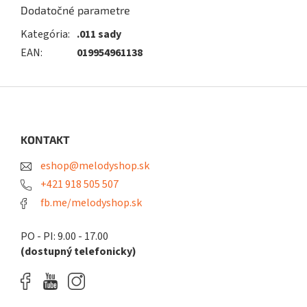
Dodatočné parametre
Kategória
:
.011 sady
EAN
:
019954961138
Z
á
p
ä
KONTAKT
t
eshop@melodyshop.sk
i
e
+421 918 505 507
fb.me/melodyshop.sk
PO - PI: 9.00 - 17.00
(dostupný telefonicky)