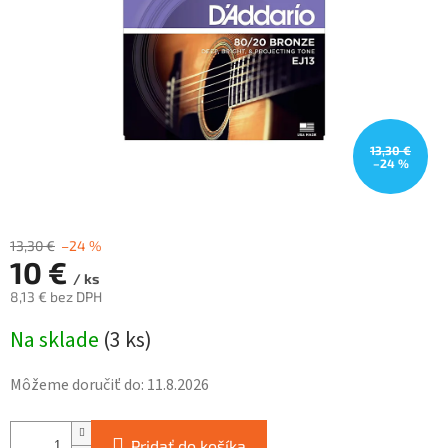
13,30 €
–24 %
13,30 €
–24 %
10 €
/ ks
8,13 € bez DPH
Jednotková
Na sklade
(
3 ks
)
cena:
Môžeme doručiť do:
11.8.2026
Pridať do košíka