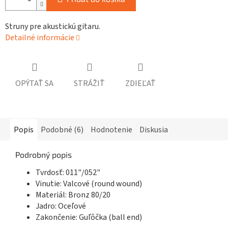
Struny pre akustickú gitaru.
Detailné informácie
OPÝTAŤ SA
STRÁŽIŤ
ZDIEĽAŤ
Popis
Podobné (6)
Hodnotenie
Diskusia
Podrobný popis
Tvrdosť: 011"/052"
Vinutie: Valcové (round wound)
Materiál: Bronz 80/20
Jadro: Oceľové
Zakončenie: Guľôčka (ball end)