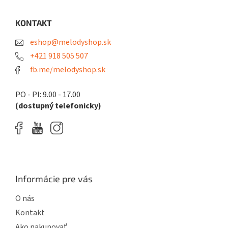
p
ä
KONTAKT
t
eshop@melodyshop.sk
i
e
+421 918 505 507
fb.me/melodyshop.sk
PO - PI: 9.00 - 17.00
(dostupný telefonicky)
Informácie pre vás
O nás
Kontakt
Ako nakupovať