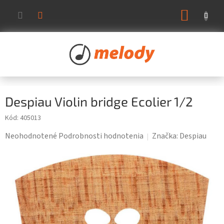
Prejsť
NÁKUP
na
KOŠÍK
obsah
Despiau Violin bridge Ecolier 1/2
Kód:
405013
Priemerné
Neohodnotené
Podrobnosti hodnotenia
Značka:
Despiau
hodnotenie
produktu
je
0,0
z
5
hviezdičiek.