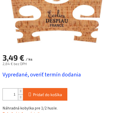
3,49 €
/ ks
2,84 € bez DPH
Jednotková
Vypredané, overiť termín dodania
cena:
Pridať do košíka
Náhradná kobylka pre 1/2 husle.