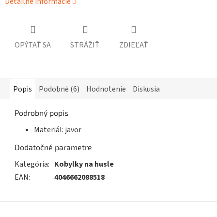
Detailné informácie
OPÝTAŤ SA
STRÁŽIŤ
ZDIEĽAŤ
Popis
Podobné (6)
Hodnotenie
Diskusia
Podrobný popis
Materiál: javor
Dodatočné parametre
Kategória
:
Kobylky na husle
EAN
:
4046662088518
Z
á