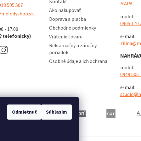
Kontakt
MAPA
18 505 507
Ako nakupovať
/melodyshop.sk
mobil:
Doprava a platba
0905 170 
Obchodné podmienky
00 - 17.00
 telefonicky)
e-mail:
Vrátenie tovaru
zilina@m
Reklamačný a záručný
poriadok
NAHRÁVA
Osobné údaje a ich ochrana
mobil:
0949 505 
e-mail:
studio@m
Odmietnuť
Súhlasím