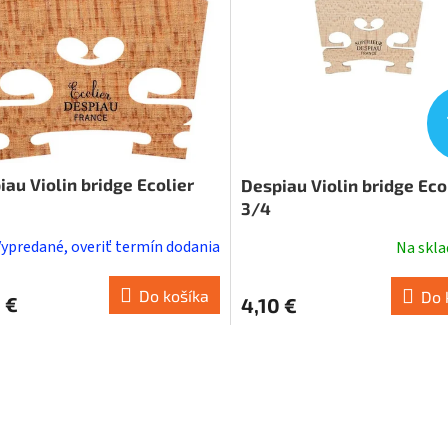
iau Violin bridge Ecolier
Despiau Violin bridge Eco
3/4
Vypredané, overiť termín dodania
Na skl
Do košíka
Do 
 €
4,10 €
O
v
l
á
d
a