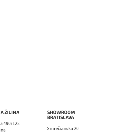
A ŽILINA
SHOWROOM
BRATISLAVA
a 490/122
Smrečianska 20
ina