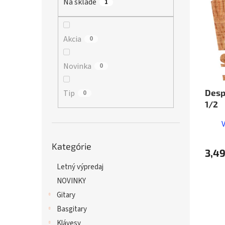
Na sklade
p
1
i
r
s
o
p
d
r
Akcia
0
u
o
k
d
Novinka
0
t
u
o
k
v
t
Desp
Tip
0
o
1/2
v
Preskočiť
Kategórie
kategórie
3,49
Letný výpredaj
NOVINKY
Gitary
Basgitary
Klávesy