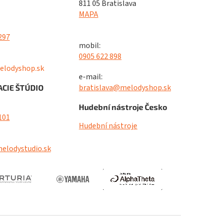
811 05 Bratislava
MAPA
297
mobil:
0905 622 898
elodyshop.sk
e-mail:
bratislava@melodyshop.sk
CIE ŠTÚDIO
Hudební nástroje Česko
101
Hudební nástroje
elodystudio.sk