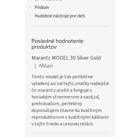
Pódium
Hudobné nástroje pre deti
Posledné hodnotenie
produktov
Marantz MODEL 30 Silver Gold
Milan
|
Hodnotenie produktu je 5 z 5 hviezdičiek.
Tento model je tak perfektne
vyladený asi od tejto značky najlepšie
čo marantz urobil a funguje s
hociakým streemerom a sacd,cd,
prehrávačom, perfektný
doporučujem hlavne ku kvalitným
reproduktorom s kvalitnými káblami
v tejto triede a cenovej relácii.