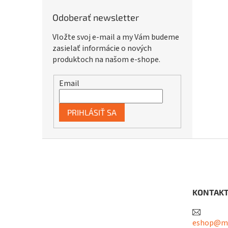
Odoberať newsletter
Vložte svoj e-mail a my Vám budeme
zasielať informácie o nových
produktoch na našom e-shope.
Email
PRIHLÁSIŤ SA
Z
á
p
ä
t
KONTAK
i
e
eshop@me