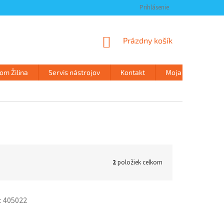
Prihlásenie
NÁKUPNÝ
Prázdny košík
KOŠÍK
m Žilina
Servis nástrojov
Kontakt
Moja objednávka
2
položiek celkom
:
405022