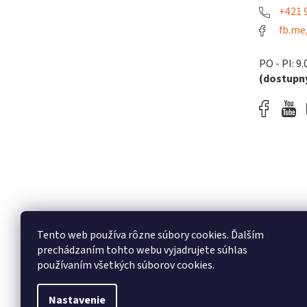
+421 9
fb.me
PO - PI: 9.
(dostupný
Tento web používa rôzne súbory cookies. Ďalším
prechádzaním tohto webu vyjadrujete súhlas
používaním všetkých súborov cookies.
Nastavenie