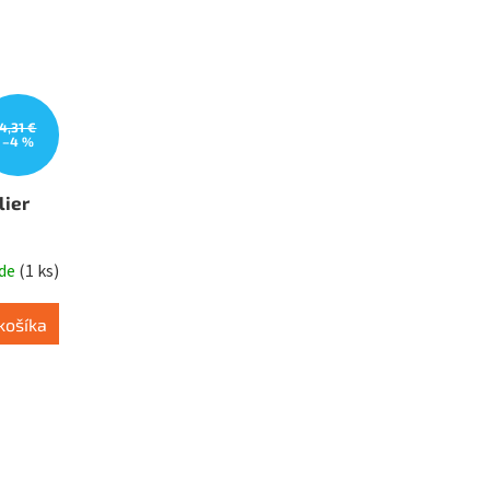
4,31 €
–4 %
lier
ade
(
1 ks
)
košíka