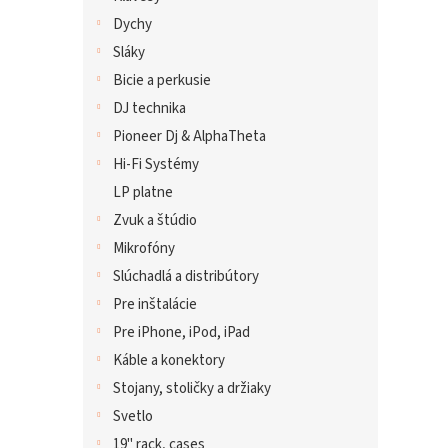
Dychy
Sláky
Bicie a perkusie
DJ technika
Pioneer Dj & AlphaTheta
Hi-Fi Systémy
LP platne
Zvuk a štúdio
Mikrofóny
Slúchadlá a distribútory
Pre inštalácie
Pre iPhone, iPod, iPad
Káble a konektory
Stojany, stoličky a držiaky
Svetlo
19" rack, cases