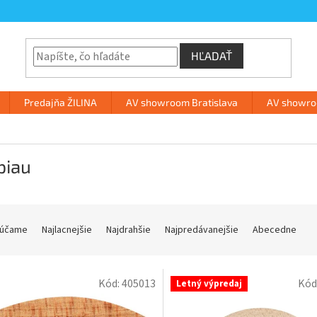
HĽADAŤ
Predajňa ŽILINA
AV showroom Bratislava
AV showroo
piau
účame
Najlacnejšie
Najdrahšie
Najpredávanejšie
Abecedne
Kód:
405013
Kód
Letný výpredaj