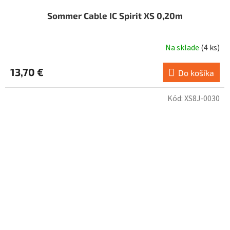
Sommer Cable IC Spirit XS 0,20m
Na sklade
(
4 ks
)
13,70 €
Do košíka
Kód:
XS8J-0030