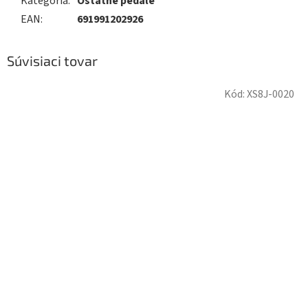
Kategória
:
Ostatné pedále
EAN
:
691991202926
Súvisiaci tovar
Kód:
XS8J-0020