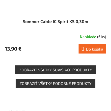
Sommer Cable IC Spirit XS 0,30m
Na sklade
(
6 ks
)
13,90 €
Do košíka
ZOBRAZIŤ VŠETKY SÚVISIACE PRODUKTY
ZOBRAZIŤ VŠETKY PODOBNÉ PRODUKTY
Z
á
p