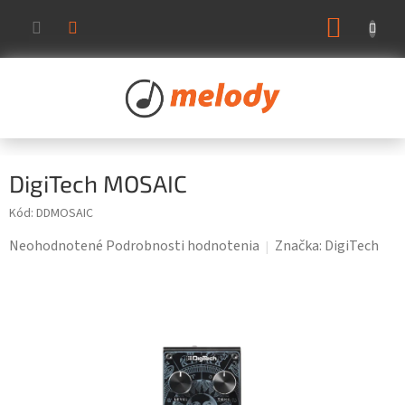
Prejsť
NÁKUP
na
KOŠÍK
obsah
DigiTech MOSAIC
Kód:
DDMOSAIC
Priemerné
Neohodnotené
Podrobnosti hodnotenia
Značka:
DigiTech
hodnotenie
produktu
je
0,0
z
5
hviezdičiek.