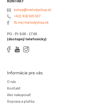
ä
KONTAKT
t
eshop@melodyshop.sk
i
e
+421 918 505 507
fb.me/melodyshop.sk
PO - PI: 9.00 - 17.00
(dostupný telefonicky)
Informácie pre vás
O nás
Kontakt
Ako nakupovať
Doprava a platba