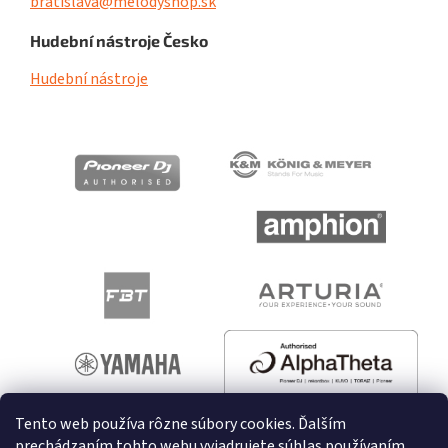
bratislava@melodyshop.sk
Hudební nástroje Česko
Hudební nástroje
Tento web používa rôzne súbory cookies. Ďalším
prechádzaním tohto webu vyjadrujete súhlas používaním