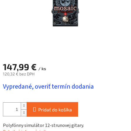
147,99 €
/ ks
120,32 € bez DPH
Jednotková
Vypredané, overiť termín dodania
cena:
Pridať do košíka
Polyfónny simulátor 12-strunovej gitary.