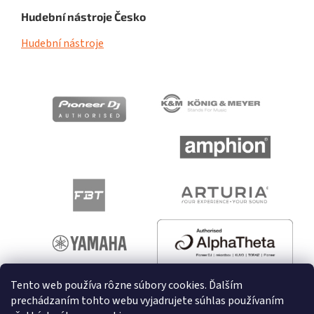
Hudební nástroje Česko
Hudební nástroje
Tento web používa rôzne súbory cookies. Ďalším
prechádzaním tohto webu vyjadrujete súhlas používaním