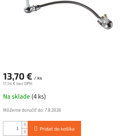
13,70 €
/ ks
11,14 € bez DPH
Jednotková
Na sklade
(
4 ks
)
cena:
Môžeme doručiť do:
7.8.2026
Pridať do košíka