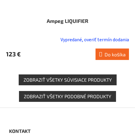
Ampeg LIQUIFIER
Vypredané, overiť termín dodania
123 €
Do košíka
ZOBRAZIŤ VŠETKY SÚVISIACE PRODUKTY
ZOBRAZIŤ VŠETKY PODOBNÉ PRODUKTY
Z
á
p
ä
KONTAKT