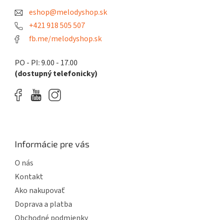
t
eshop@melodyshop.sk
i
e
+421 918 505 507
fb.me/melodyshop.sk
PO - PI: 9.00 - 17.00
(dostupný telefonicky)
Informácie pre vás
O nás
Kontakt
Ako nakupovať
Doprava a platba
Obchodné podmienky