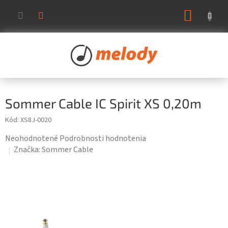
Prejsť
NÁKUP
na
KOŠÍK
obsah
Sommer Cable IC Spirit XS 0,20m
Kód:
XS8J-0020
Priemerné
Neohodnotené
Podrobnosti hodnotenia
hodnotenie
Značka:
Sommer Cable
produktu
je
0,0
z
5
hviezdičiek.