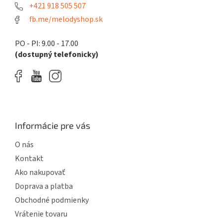
k
e
+421 918 505 507
y
fb.me/melodyshop.sk
v
ý
p
PO - PI: 9.00 - 17.00
i
(dostupný telefonicky)
s
u
Informácie pre vás
O nás
Kontakt
Ako nakupovať
Doprava a platba
Obchodné podmienky
Vrátenie tovaru