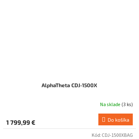
AlphaTheta CDJ-1500X
Na sklade
(
3 ks
)
Do košíka
1 799,99 €
Kód:
CDJ-1500XBAG