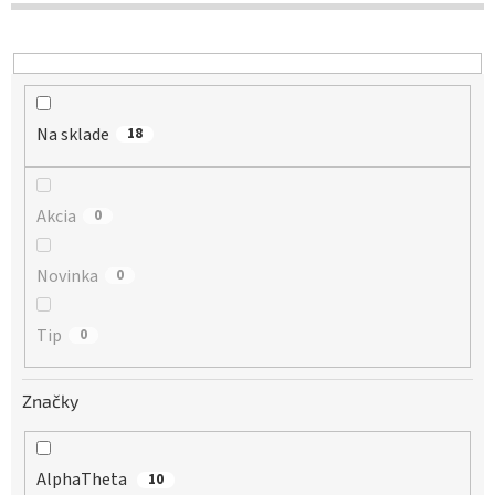
d
u
k
t
o
Na sklade
v
18
Akcia
0
Novinka
0
Tip
0
Značky
AlphaTheta
10