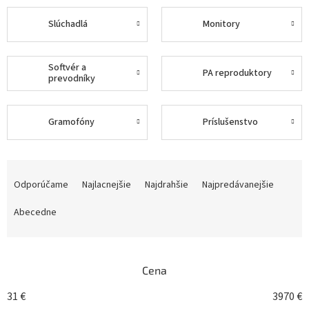
Slúchadlá
Monitory
Softvér a
PA reproduktory
prevodníky
Gramofóny
Príslušenstvo
R
a
Odporúčame
Najlacnejšie
Najdrahšie
Najpredávanejšie
d
e
Abecedne
n
i
e
Cena
p
r
31
€
3970
€
o