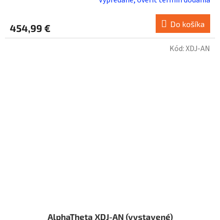
Vypredané, overiť termín dodania
Do košíka
454,99 €
Kód:
XDJ-AN
AlphaTheta XDJ-AN (vystavené)