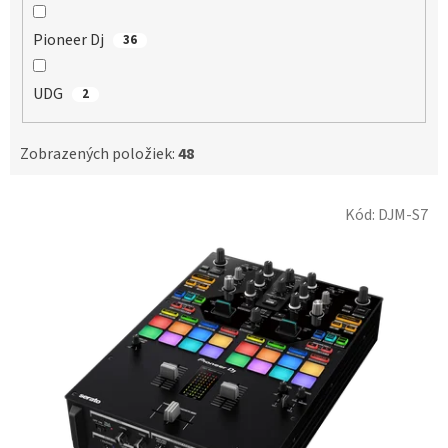
Pioneer Dj
36
UDG
2
Zobrazených položiek:
48
V
Kód:
DJM-S7
ý
p
i
s
p
r
o
d
u
k
t