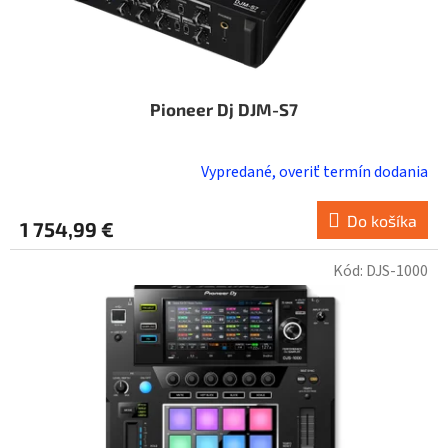
o
v
Pioneer Dj DJM-S7
Vypredané, overiť termín dodania
Do košíka
1 754,99 €
Kód:
DJS-1000