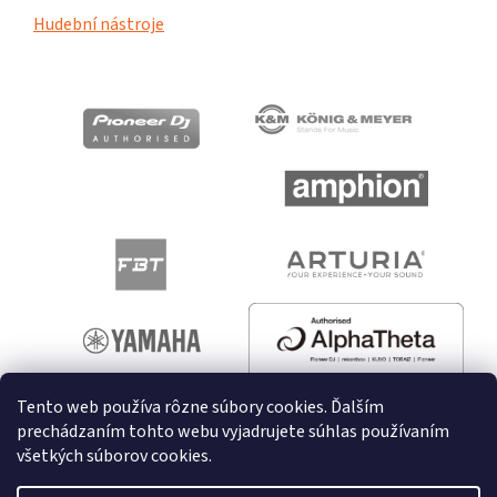
Hudební nástroje
Tento web používa rôzne súbory cookies. Ďalším
prechádzaním tohto webu vyjadrujete súhlas používaním
všetkých súborov cookies.
Vytvoril Shoptet