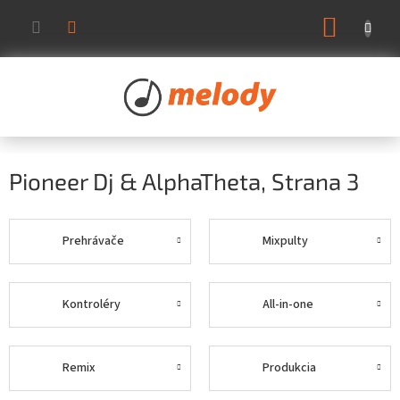
Prejsť
NÁKUP
na
KOŠÍK
obsah
Pioneer Dj & AlphaTheta
, Strana 3
Prehrávače
Mixpulty
Kontroléry
All-in-one
Remix
Produkcia