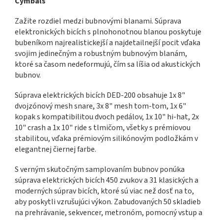
Cymbals
Zažite rozdiel medzi bubnovými blanami. Súprava
elektronických bicích s plnohonotnou blanou poskytuje
bubeníkom najrealistickejší a najdetailnejší pocit vďaka
svojim jedinečným a robustným bubnovým blanám,
ktoré sa časom nedeformujú, čím sa líšia od akustických
bubnov.
Súprava elektrických bicích DED-200 obsahuje 1x 8"
dvojzónový mesh snare, 3x 8" mesh tom-tom, 1x 6"
kopak s kompatibilitou dvoch pedálov, 1x 10" hi-hat, 2x
10" crash a 1x 10" ride s tlmičom, všetky s prémiovou
stabilitou, vďaka prémiovým silikónovým podložkám v
elegantnej čiernej farbe.
S verným skutočným samplovaním bubnov ponúka
súprava elektrických bicích 450 zvukov a 31 klasických a
moderných súprav bicích, ktoré sú viac než dosť na to,
aby poskytli vzrušujúci výkon. Zabudovaných 50 skladieb
na prehrávanie, sekvencer, metronóm, pomocný vstup a