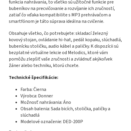
funkcia nahrávania, to všetko sú užitočné funkcie pre
bubeníkov na precvičovanie a rozvíjanie ich zručností,
zatiaľ čo vďaka kompatibilite s MP3 prehrávačom a
smartfónom je táto súprava ideálna na cvičenie.
Obsahuje všetko, čo potrebujete: skladací železný
kovový stojan, ovládanie hi-hat, pedál kopaku, slúchadlá,
bubenícku stoličku, audio kábel a paličky. K dispozícii sú
bezplatné virtuálne lekcie od Melodics, ktoré vám
pomôžu zlepšiť vaše zručnosti a zvládnuť akýkoľvek
žáner alebo techniku, ktorú chcete.
Technické špecifikácie:
Farba: Čierna
Výrobca: Donner
Možnosť nahrávania: Áno
Obsah balenia: Sada bicích, stolička, paličky a
slúchadlá
Modelové označenie: DED-200P