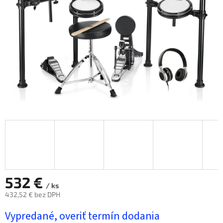
hviezdičiek.
532 €
/ ks
432,52 € bez DPH
Jednotková
Vypredané, overiť termín dodania
cena: