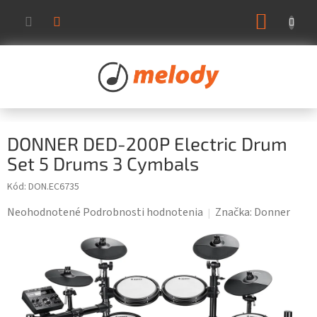
Prejsť
NÁKUP
na
KOŠÍK
obsah
DONNER DED-200P Electric Drum
Set 5 Drums 3 Cymbals
Kód:
DON.EC6735
Priemerné
Neohodnotené
Podrobnosti hodnotenia
Značka:
Donner
hodnotenie
produktu
je
0,0
z
5