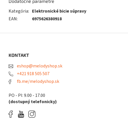
Dodatočné parametre
Kategória
:
Elektronické bicie súpravy
EAN
:
6975626380918
Z
á
p
ä
KONTAKT
t
eshop@melodyshop.sk
i
e
+421 918 505 507
fb.me/melodyshop.sk
PO - PI: 9.00 - 17.00
(dostupný telefonicky)