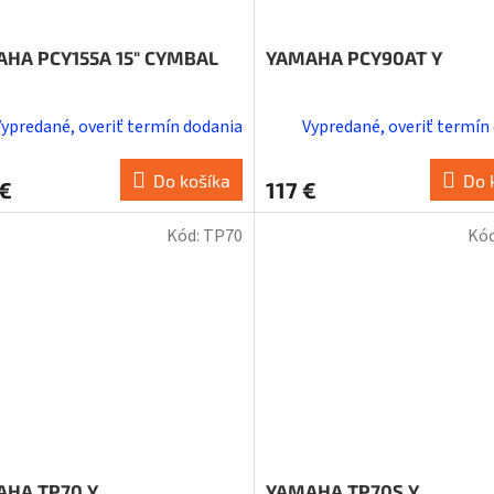
HA PCY155A 15" CYMBAL
YAMAHA PCY90AT Y
Vypredané, overiť termín dodania
Vypredané, overiť termín
Do košíka
Do 
 €
117 €
Kód:
TP70
Kó
HA TP70 Y
YAMAHA TP70S Y