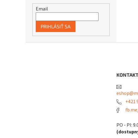
Email
PRIHLÁSIŤ SA
Z
á
p
ä
t
KONTAK
i
e
eshop@me
+421 9
fb.me
PO - PI: 9.
(dostupný