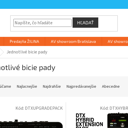
HĽADAŤ
Predajňa ŽILINA
AV showroom Bratislava
AV showroo
Jednotlivé bicie pady
otlivé bicie pady
účame
Najlacnejšie
Najdrahšie
Najpredávanejšie
Abecedne
Kód:
DTXUPGRADEPACK
Kód:
DTXHYBR