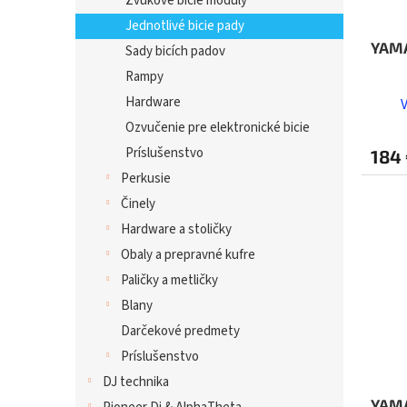
Zvukové bicie moduly
Jednotlivé bicie pady
YAMA
Sady bicích padov
Rampy
Hardware
Ozvučenie pre elektronické bicie
Príslušenstvo
184
Perkusie
Činely
Hardware a stoličky
Obaly a prepravné kufre
Paličky a metličky
Blany
Darčekové predmety
Príslušenstvo
DJ technika
YAMA