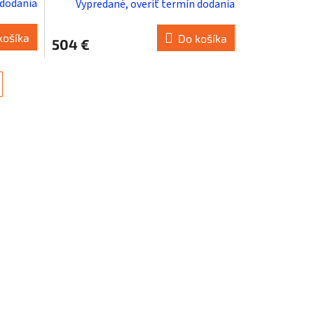
 dodania
Vypredané, overiť termín dodania
košíka
Do košíka
504 €