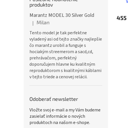
produktov
Marantz MODEL 30 Silver Gold
455
Milan
|
Hodnotenie produktu je 5 z 5 hviezdičiek.
Tento model je tak perfektne
vyladený asi od tejto značky najlepšie
čo marantz urobil a funguje s
hociakým streemerom a sacd,cd,
prehrávačom, perfektný
doporučujem hlavne ku kvalitným
reproduktorom s kvalitnými káblami
v tejto triede a cenovej relácii.
Odoberať newsletter
Vložte svoj e-mail a my Vám budeme
zasielať informácie o nových
produktoch na našom e-shope.