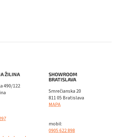
A ŽILINA
SHOWROOM
BRATISLAVA
a 490/122
Smrečianska 20
ina
811 05 Bratislava
MAPA
297
mobil:
0905 622 898