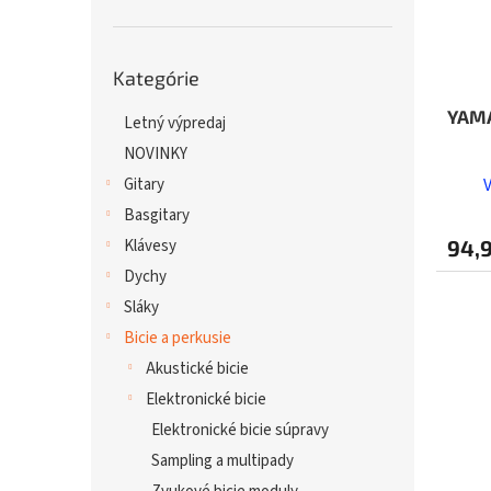
Preskočiť
Kategórie
kategórie
YAMA
Letný výpredaj
NOVINKY
Gitary
Basgitary
Klávesy
94,
Dychy
Sláky
Bicie a perkusie
Akustické bicie
Elektronické bicie
Elektronické bicie súpravy
Sampling a multipady