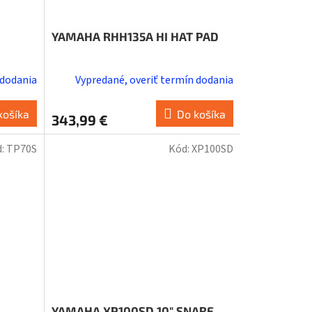
YAMAHA RHH135A HI HAT PAD
 dodania
Vypredané, overiť termín dodania
košíka
Do košíka
343,99 €
d:
TP70S
Kód:
XP100SD
YAMAHA XP100SD 10" SNARE