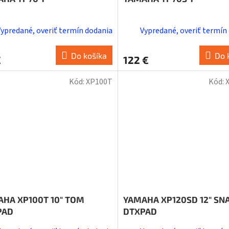
Vypredané, overiť termín dodania
Vypredané, overiť termín
Do košíka
Do 
€
122 €
Kód:
XP100T
Kód:
HA XP100T 10" TOM
YAMAHA XP120SD 12" SN
PAD
DTXPAD