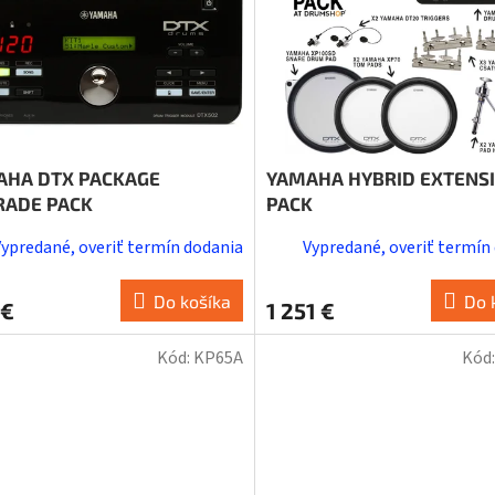
AHA DTX PACKAGE
YAMAHA HYBRID EXTENS
RADE PACK
PACK
Vypredané, overiť termín dodania
Vypredané, overiť termín
Do košíka
Do 
 €
1 251 €
Kód:
KP65A
Kód