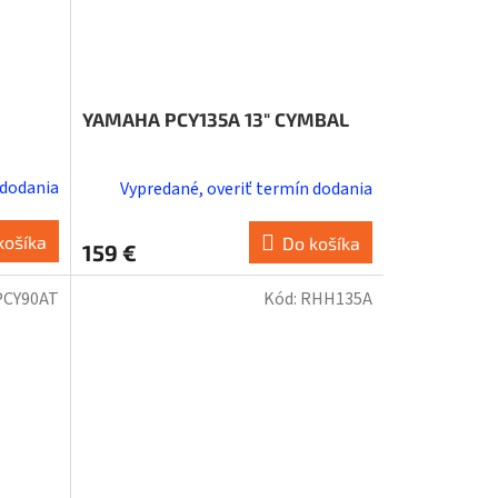
YAMAHA PCY135A 13" CYMBAL
 dodania
Vypredané, overiť termín dodania
košíka
Do košíka
159 €
PCY90AT
Kód:
RHH135A