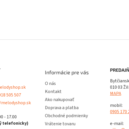
ý
p
i
s
u
T
PREDAJŇ
Informácie pre vás
Bytčiansk
O nás
lodyshop.sk
010 03 Žil
Kontakt
MAPA
18 505 507
Ako nakupovať
/melodyshop.sk
mobil:
Doprava a platba
0905 170 
Obchodné podmienky
00 - 17.00
 telefonicky)
e-mail:
Vrátenie tovaru