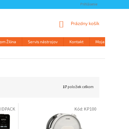
Prihlásenie
NÁKUPNÝ
Prázdny košík
KOŠÍK
m Žilina
Servis nástrojov
Kontakt
Moja objednávka
17
položiek celkom
IDPACK
Kód:
KP100