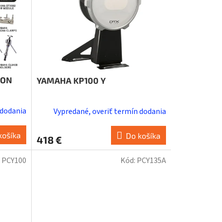
ION
YAMAHA KP100 Y
 dodania
Vypredané, overiť termín dodania
košíka
Do košíka
418 €
:
PCY100
Kód:
PCY135A