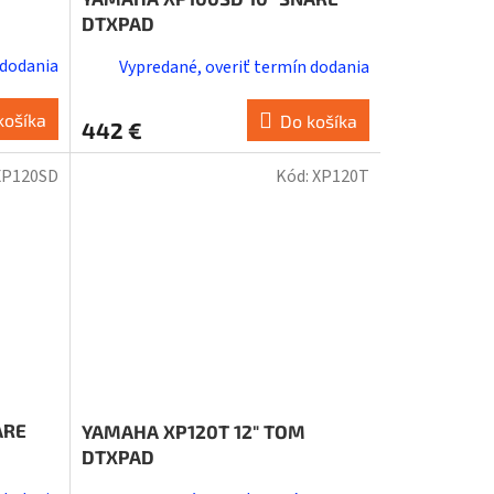
DTXPAD
 dodania
Vypredané, overiť termín dodania
košíka
Do košíka
442 €
XP120SD
Kód:
XP120T
ARE
YAMAHA XP120T 12" TOM
DTXPAD