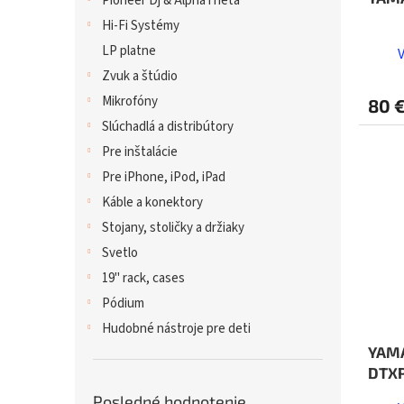
Pioneer Dj & AlphaTheta
Hi-Fi Systémy
LP platne
Zvuk a štúdio
Mikrofóny
80 
Slúchadlá a distribútory
Pre inštalácie
Pre iPhone, iPod, iPad
Káble a konektory
Stojany, stoličky a držiaky
Svetlo
19" rack, cases
Pódium
Hudobné nástroje pre deti
YAMA
DTX
Posledné hodnotenie