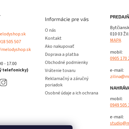
T
PREDAJŇ
Informácie pre vás
Bytčiansk
O nás
lodyshop.sk
010 03 Žil
Kontakt
MAPA
18 505 507
Ako nakupovať
/melodyshop.sk
mobil:
Doprava a platba
0905 170 
Obchodné podmienky
00 - 17.00
 telefonicky)
e-mail:
Vrátenie tovaru
zilina@m
Reklamačný a záručný
poriadok
NAHRÁVA
Osobné údaje a ich ochrana
mobil:
0949 505 
e-mail:
studio@m