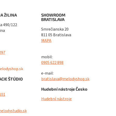
A ŽILINA
SHOWROOM
BRATISLAVA
a 490/122
Smrečianska 20
ina
811 05 Bratislava
MAPA
297
mobil:
0905 622 898
elodyshop.sk
e-mail:
bratislava@melodyshop.sk
CIE ŠTÚDIO
Hudební nástroje Česko
101
Hudební nástroje
elodystudio.sk