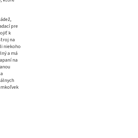
ládež,
adací pre
ojiť k
troj na
ili niekoho
dlný a má
iapaní na
vanou
 a
uálnych
komkoľvek