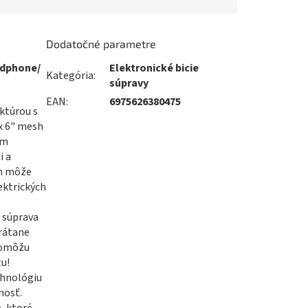
Dodatočné parametre
adphone/
Elektronické bicie
Kategória
:
súpravy
EAN
:
6975626380475
ktúrou s
4x 6" mesh
ým
i a
ám môže
ektrických
o súprava
vrátane
 pomôžu
tu!
chnológiu
nosť.
, ktoré