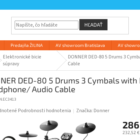
HĽADAŤ
Predajňa ŽILINA
AV showroom Bratislava
AV showroo
Elektronické bicie
DONNER DED-80 5 Drums 3 Cymbal
súpravy
Cable
NER DED-80 5 Drums 3 Cymbals with 
dphone/ Audio Cable
N.EC3413
rné
dnotené
Podrobnosti hodnotenia
Značka:
Donner
enie
286
tu
232,52 €