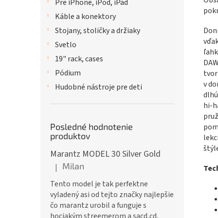
Pre iPhone, iPod, iPad
pokr
Káble a konektory
Donn
Stojany, stoličky a držiaky
vďak
Svetlo
ľahk
19" rack, cases
DAW 
Pódium
tvor
v do
Hudobné nástroje pre deti
dlhú
hi-h
pruž
Posledné hodnotenie
pomá
produktov
lekc
štýl
Marantz MODEL 30 Silver Gold
Milan
|
Tech
Hodnotenie produktu je 5 z 5 hviezdičiek.
Tento model je tak perfektne
vyladený asi od tejto značky najlepšie
čo marantz urobil a funguje s
hociakým streemerom a sacd,cd,