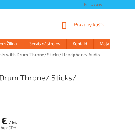
Prihlásenie
NÁKUPNÝ
Prázdny košík
KOŠÍK
m Žilina
Servis nástrojov
Kontakt
Moja objednávka
s with Drum Throne/ Sticks/ Headphone/ Audio
Drum Throne/ Sticks/
 €
/ ks
 bez DPH