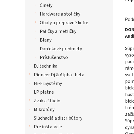
Činely
Hardware a stoličky
Pod
Obaly a prepravné kufre
DON
Paličky a metličky
Aud
Blany
Súpr
Darčekové predmety
vyso
Príslušenstvo
padm
DJ technika
rámo
všet
Pioneer Dj & AlphaTheta
pomô
Hi-Fi Systémy
bicí
LP platne
hust
Zvuk a štúdio
bicí
trén
Mikrofóny
zači
Slúchadlá a distribútory
Súpr
Pre inštalácie
dyna
Obsa