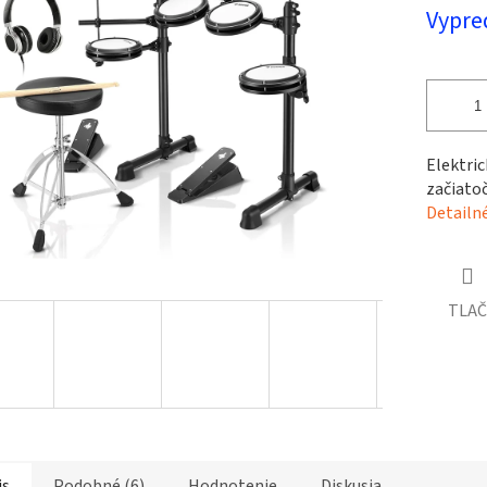
Jednotk
Vypre
cena:
čiek.
Elektric
začiatoč
Detailn
TLAČ
is
Podobné (6)
Hodnotenie
Diskusia