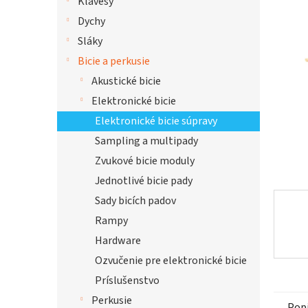
Klávesy
z
Dychy
5
hviezdi
Sláky
Bicie a perkusie
Akustické bicie
Elektronické bicie
Elektronické bicie súpravy
Sampling a multipady
Zvukové bicie moduly
Jednotlivé bicie pady
Sady bicích padov
Rampy
Hardware
Ozvučenie pre elektronické bicie
Príslušenstvo
Perkusie
Pop