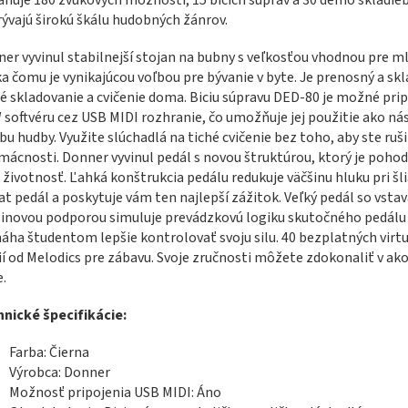
ývajú širokú škálu hudobných žánrov.
er vyvinul stabilnejší stojan na bubny s veľkosťou vhodnou pre m
a čomu je vynikajúcou voľbou pre bývanie v byte. Je prenosný a skl
é skladovanie a cvičenie doma. Biciu súpravu DED-80 je možné prip
softvéru cez USB MIDI rozhranie, čo umožňuje jej použitie ako nás
bu hudby. Využite slúchadlá na tiché cvičenie bez toho, aby ste ruš
mácnosti. Donner vyvinul pedál s novou štruktúrou, ktorý je poho
 životnosť. Ľahká konštrukcia pedálu redukuje väčšinu hluku pri šl
at pedál a poskytuje vám ten najlepší zážitok. Veľký pedál so vsta
inovou podporou simuluje prevádzkovú logiku skutočného pedálu
ha študentom lepšie kontrolovať svoju silu. 40 bezplatných virt
ií od Melodics pre zábavu. Svoje zručnosti môžete zdokonaliť v a
e.
nické špecifikácie:
Farba: Čierna
Výrobca: Donner
Možnosť pripojenia USB MIDI: Áno