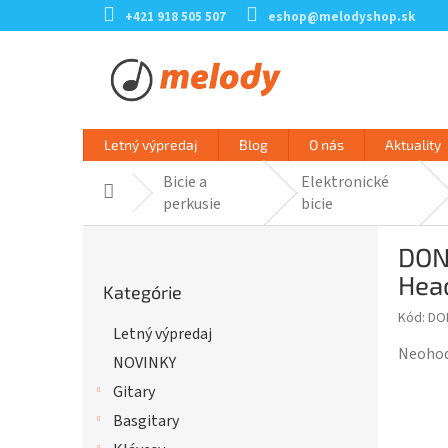
Prejsť
+421 918 505 507
eshop@melodyshop.sk
na
obsah
Letný výpredaj
Blog
O nás
Aktuality
Bicie a
Elektronické
Domov
perkusie
bicie
B
DON
o
Preskočiť
č
Hea
Kategórie
kategórie
n
Kód:
DO
ý
Letný výpredaj
p
Prieme
Neoho
NOVINKY
a
hodnot
n
Gitary
produk
e
je
Basgitary
l
0,0