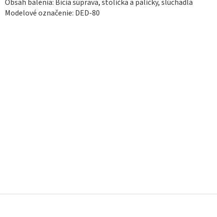
Obsah balenia: Bicia súprava, stolička a paličky, slúchadlá
Modelové označenie: DED-80