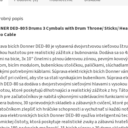
robný popis
NER DED-80 5 Drums 3 Cymbals with Drum Throne/ Sticks/ He
io Cable
ava bicích Donner DED-80 je vybavená dvojvrstvovou sieťovou štru
kou hustotou pre realistický zážitok z bubnovania. Dodáva sa so 
i na bicie, 3x 10" činelmi s plnou úderovou zónou, pevným kovov
m, bicím modulom, bubeníckou stoličkou, paličkami, slúchadlam
kými potrebnými káblami. Súprava elektrických bicích Donner v
cť pri cvičení, aby ste sa stali vynikajúcim bubeníkom. Súprava el
ch DED-80 sa dodáva s dvojvrstvovými sieťovými hlavami s vysokou
otou, ktoré poskytujú dlhotrvajúci a realistický zážitok z hry. Tát
ch pre začiatočníkov je nabitá výkonnými vzdelávacími funkciami 
era bubnov, 30 sprievodných skladieb a zábavných cvičení, ktoré
atočníkom zlepšiť ich hráčske schopnosti a vychutnať si každú no
ava elektronických bicích Donner DED-80 využíva inteligentnú te
mickej čistoty, ktorá poskytuje realistické zvuky a zábavnú hrateľ
huje 180 zvukových možností, 15 bicích súprav a 30 demo skladieb