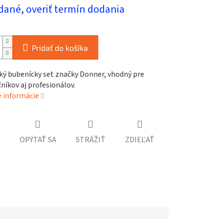
ová
dané, overiť termín dodania
Pridať do košíka
ký bubenícky set značky Donner, vhodný pre
níkov aj profesionálov.
é informácie
OPÝTAŤ SA
STRÁŽIŤ
ZDIEĽAŤ