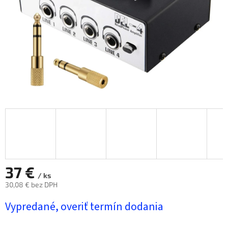
37 €
/ ks
30,08 € bez DPH
Jednotková
Vypredané, overiť termín dodania
cena: