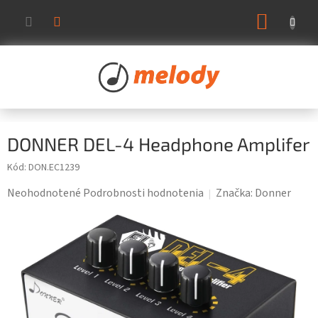
Prejsť
NÁKUP
na
KOŠÍK
obsah
DONNER DEL-4 Headphone Amplifer
Kód:
DON.EC1239
Priemerné
Neohodnotené
Podrobnosti hodnotenia
Značka:
Donner
hodnotenie
produktu
je
0,0
z
5
hviezdičiek.