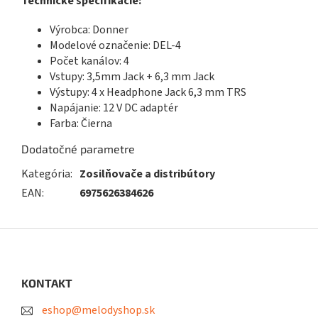
Technické špecifikácie:
Výrobca: Donner
Modelové označenie: DEL-4
Počet kanálov: 4
Vstupy: 3,5mm Jack + 6,3 mm Jack
Výstupy: 4 x Headphone Jack 6,3 mm TRS
Napájanie: 12 V DC adaptér
Farba: Čierna
Dodatočné parametre
Kategória
:
Zosilňovače a distribútory
EAN
:
6975626384626
Z
á
p
ä
KONTAKT
t
eshop@melodyshop.sk
i