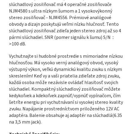
slúchadlový zosilňovač má 4 operačné zosilňovače
NJM4580 s ultra nízkym šumom a 1 vysokovýkonný
stereo zosilňovač - NJM4556. Prémiové analógové
obvody a dizajn poskytujú veľmi nízku hlučnosť. Tento
slúchadlový zosilňovač zdieľa jeden stereo zdroj až so 4
pármi slúchadiel. SNR (pomer signálu k šumu) S/N：
>100 dB.
Vychutnajte si hudobné prostredie s mimoriadne nízkou
hlučnosťou. Má vysoko verný analógový obvod, vysoký
výstupný výkon, veľkú dynamickú kvalitu zvuku s nízkym
skreslením! Keď vy a vaši priatelia zdieľate zdroj zvuku,
každá osoba môže nezávisle ovládať hlasitosť svojich
slúchadiel. Kompaktný slúchadlový zosilňovač môžete
kedykoľvek a kdekoľvek zapnúť/vypnúť vypínačom, čím
šetríte energiu pri vychutnávaní si vysokej stereo kvality
zvuku. Napájanie prostredníctvom priloženého 12V AC
adaptéra. Balenie obsahuje aj adaptér na slúchadlá(6.35
na 3,5 mm jack).