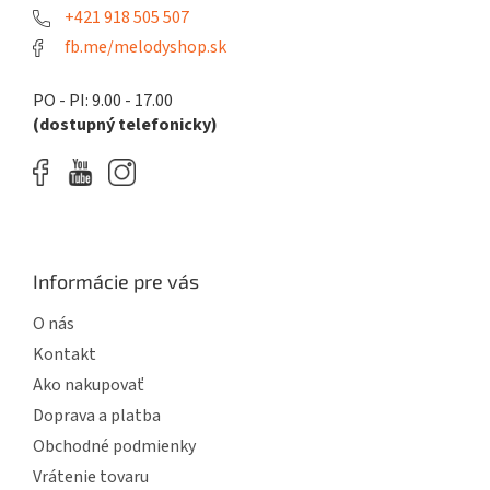
e
+421 918 505 507
fb.me/melodyshop.sk
PO - PI: 9.00 - 17.00
(dostupný telefonicky)
Informácie pre vás
O nás
Kontakt
Ako nakupovať
Doprava a platba
Obchodné podmienky
Vrátenie tovaru