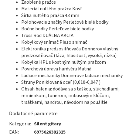
Zaoblené pražce
Materiál nultého pražca Kosť
Šírka nultého pražca 43 mm
Polohovacie značky Perleťové bielé bodky
Bočné bodky Perleťové bielé bodky
Truss Rod DUÁLNA AKCIA
Kobylkový snímač Piezo snímač
Elektronika predzosilňovača Donnerov vlastný
predzosilňovač (fáza, hlasitosť, vysoká, nízka)
Kobylka HPL s kostným nultým pražcom
Povrchová úprava hardvéru Matná
Ladiace mechaniky Donnerove ladiace mechaniky
Struny Poniklovaná oceľ (0,010-0,047 )
Obsah balenia: dodáva sa s taškou, slúchadlami,
remienkom, tunerom, imbusovým kľúčom,
trsátkami, handrou, návodom na použitie
Dodatočné parametre
Kategória
:
Silent gitary
EAN
:
6975626382325