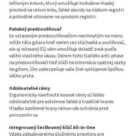
lešteným krkom, ktorý umožňuje hodvábne hladký
prechod na celom krku, ľahké akordy na nízkom registri
a pohodlné sólovanie na vysokom registri.
Palubný predzosilňovač
So vstavaným predzosilňovačom navrhnutým na mieru
môže táto gitara hrať nielen cez slúchadlá a zosilňovač,
ale aj vstavaný EQ vám umožňuje doladiť zvuk podľa
vášho vlastného vkusu. Okrem toho tlačidlo anti-phase
na predzosilňovači tiež slúži na elimináciu spätnej väzby
na gitare, čím zabezpečuje vaše živé vystúpenie špičkou
vášho prsta.
Odnímateľné rámy
Ergonomicky navrhnuté kovové rámy sú ľahko
odnímateľné pre extrémne ľahké a tradičné hranie.
Hladko zaoblené hrany rámov vás ochránia pred
porezaním sa.
Integrovaný šesťhranný kľúč All-in-One
Vďaka zabudovanému úložnému priestoru pre