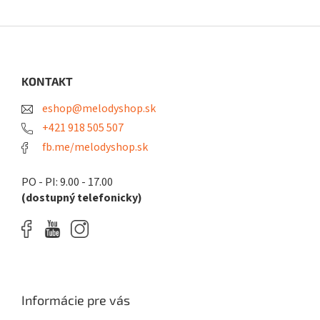
Z
á
p
ä
KONTAKT
t
eshop@melodyshop.sk
i
e
+421 918 505 507
fb.me/melodyshop.sk
PO - PI: 9.00 - 17.00
(dostupný telefonicky)
Informácie pre vás