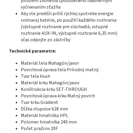
problém zvonenia spôsobeného nadmerným
vyčnievaním sťažňa
Aby ste predišli príliš rýchlej spotrebe energie
snímacej batérie, po použití každého rozhrania
(výstupné rozhranie pre slúchadlá, vstupné
rozhranie AUX-IN, výstupné rozhranie 6,35 mm)
včas odpojte zo zástrčky
Technické parametre:
Materiál tela Mahagón/javor
Povrchová úprava tela Prírodný matný
Tvar tela Hush
Materiál krku Mahagón/javor
Konštrukcia krku SET-THROUGH
Povrchová úprava krku Matný povrch
Tvar krku Gradient
Dĺžka stupnice 628 mm
Materiál hmatníka HPL
Polomer hmatníka 240 mm
Počet pražcov 20F