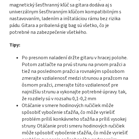
magnetický šesťhranný kľúč sa gitara dodáva aj s
univerzálnym šesťhranným kľúčom kompatibilným s
nastavovaním, ladením a inštaláciou rámu bez rizika
pádu. Gitara a pribalená gig bag sú všetko, čo je
potrebné na zabezpečenie všetkého.
Tipy:
Po presnom naladení držte gitaru v hracej polohe.
Potom zatlačte na prvú strunu na prvom pražci a
tiež na poslednom pražci a rovnakým spôsobom
zmerajte vzdialenosť medzi strunou a pražcom na
ôsmom pražci, zmerajte túto vzdialenosť pre
najnižšiu strunu a vykonajte potrebné úpravy. tak,
že rozdiely sú v rozsahu 0,1-0,2 mm
Otáčanie v smere hodinových ručičiek môže
spôsobiť vybočenie sťažňa, čo môže vyriešiť
problém príliš konkávneho sťažňa a príliš vysokej
struny. Otáčanie proti smeru hodinových ručičiek
môže spôsobiť vybočenie sťažňa, čo môže vyriešiť