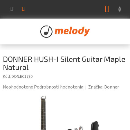
Prejsť
NÁKUP
na
KOŠÍK
obsah
DONNER HUSH-I Silent Guitar Maple
Natural
Kód:
DON.EC1780
Priemerné
Neohodnotené
Podrobnosti hodnotenia
Značka:
Donner
hodnotenie
produktu
je
0,0
z
5