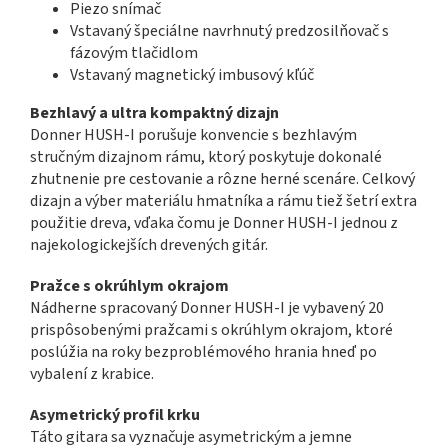
Piezo snímač
Vstavaný špeciálne navrhnutý predzosilňovač s
fázovým tlačidlom
Vstavaný magnetický imbusový kľúč
Bezhlavý a ultra kompaktný dizajn
Donner HUSH-I porušuje konvencie s bezhlavým
stručným dizajnom rámu, ktorý poskytuje dokonalé
zhutnenie pre cestovanie a rôzne herné scenáre. Celkový
dizajn a výber materiálu hmatníka a rámu tiež šetrí extra
použitie dreva, vďaka čomu je Donner HUSH-I jednou z
najekologickejších drevených gitár.
Pražce s okrúhlym okrajom
Nádherne spracovaný Donner HUSH-I je vybavený 20
prispôsobenými pražcami s okrúhlym okrajom, ktoré
poslúžia na roky bezproblémového hrania hneď po
vybalení z krabice.
Asymetrický profil krku
Táto gitara sa vyznačuje asymetrickým a jemne