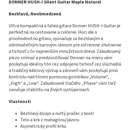
DONNER HUSH-I Silent Guitar Maple Natural
Bezhlavá,
Neobmedzená
Ultra kompaktná a ľahká gitara Donner HUSH-I Guitar je
perfektná na cestovanie a cvičenie. Hoci ide o
plnohodnotnú gitaru, vyznačuje sa bezhlavým a
odnímateľným barovým rámom pre extrémne zhutnenie
a tichosť s čo najmenším množstvom dreva. Zabudovaný
piezo snímač a predzosilňovač Donner na mieru vám
poskytujú ideálny tón cez odpojenú tichosť cez slúchadlá
a tradičný káblový výstup a zároveň vám poskytujú plnú
kontrolu nad tónmi pomocou gombíkov „Volume“,
„High“ a „Low“. Zabudované tlačidlo „Phase“ vám tiež
zaručuje stabilitu na živých vystúpeniach.
Vlastnosti
Bezhlavý dizajn a nultý pražec z kosti
Telo a krk z mahagónu/javoru
Asymetrický profil krku