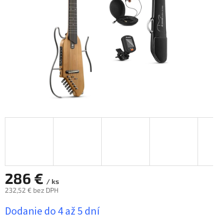
hviezdičiek.
286 €
/ ks
232,52 € bez DPH
Jednotková
Dodanie do 4 až 5 dní
cena: