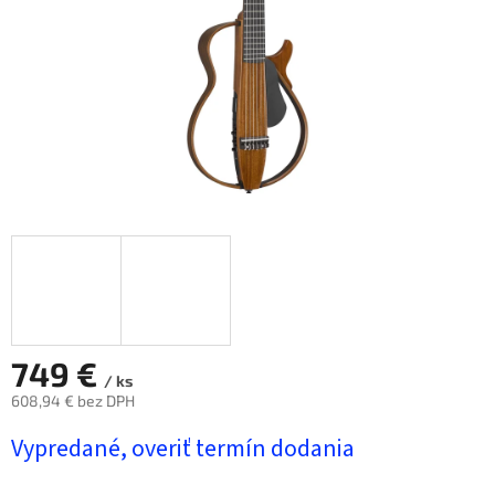
749 €
/ ks
608,94 € bez DPH
Jednotková
Vypredané, overiť termín dodania
cena: