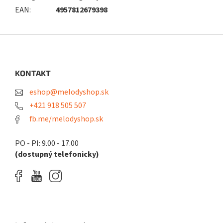
EAN
:
4957812679398
Z
á
p
ä
KONTAKT
t
eshop@melodyshop.sk
i
e
+421 918 505 507
fb.me/melodyshop.sk
PO - PI: 9.00 - 17.00
(dostupný telefonicky)