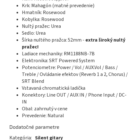
Krk: Mahagón (matné prevedenie)
Hmatník: Rosewood
Kobylka: Rosewood
Nultý pražec: Urea
Sedlo: Urea
Šírka nultého pražca: 52mm -
extra široký nultý
pražec!
Ladiace mechaniky:
RM1188NB-7B
Elektronika: SRT Powered System
Potenciometre: Power / Vol / AUX.Vol / Bass /
Treble / Ovládanie efektov (Reverb 1 a 2, Chorus) /
SRT Blend
Vstavaná chromatická ladička
Konektory: Line OUT / AUX IN / Phone Input / DC-
IN
Obal: zahrnutý v cene
Prevedenie: Natural
Dodatočné parametre
Kategória
:
Silent gitary