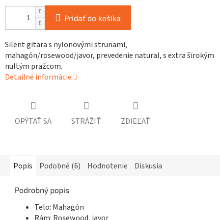
Pridať do košíka
Silent gitara s nylonovými strunami,
mahagón/rosewood/javor, prevedenie natural, s extra širokým
nultým pražcom.
Detailné informácie
OPÝTAŤ SA
STRÁŽIŤ
ZDIEĽAŤ
Popis
Podobné (6)
Hodnotenie
Diskusia
Podrobný popis
Telo: Mahagón
Rám: Rosewood, javor