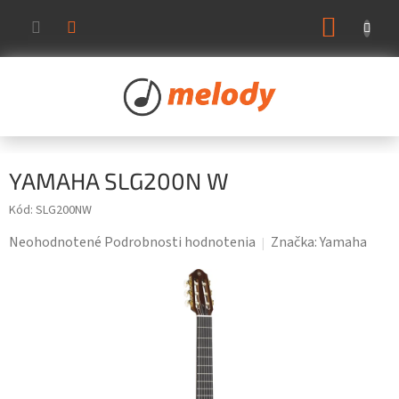
Prejsť
NÁKUP
na
KOŠÍK
obsah
YAMAHA SLG200N W
Kód:
SLG200NW
Priemerné
Neohodnotené
Podrobnosti hodnotenia
Značka:
Yamaha
hodnotenie
produktu
je
0,0
z
5
hviezdičiek.