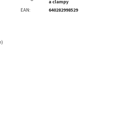
a clampy
EAN
:
640282998529
e)