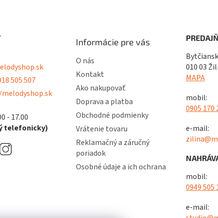
T
PREDAJŇ
Informácie pre vás
Bytčiansk
O nás
lodyshop.sk
010 03 Žil
Kontakt
MAPA
18 505 507
Ako nakupovať
/melodyshop.sk
mobil:
Doprava a platba
0905 170 
Obchodné podmienky
00 - 17.00
 telefonicky)
e-mail:
Vrátenie tovaru
zilina@m
Reklamačný a záručný
poriadok
NAHRÁVA
Osobné údaje a ich ochrana
mobil:
0949 505 
e-mail:
studio@m