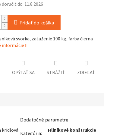
doručiť do:
11.8.2026
Pridať do košíka
níková svorka, zaťaženie 100 kg, farba čierna
é informácie
OPÝTAŤ SA
STRÁŽIŤ
ZDIEĽAŤ
Dodatočné parametre
 krídlová
Hliníkové konštrukcie
Kategória
: