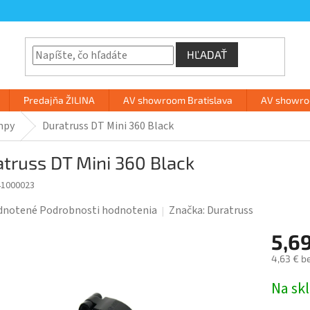
HĽADAŤ
Predajňa ŽILINA
AV showroom Bratislava
AV showroo
mpy
Duratruss DT Mini 360 Black
truss DT Mini 360 Black
41000023
rné
dnotené
Podrobnosti hodnotenia
Značka:
Duratruss
enie
5,6
tu
4,63 € b
Jednotk
Na sk
cena: