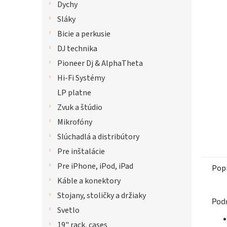
Dychy
hviezdi
Sláky
Bicie a perkusie
DJ technika
Pioneer Dj & AlphaTheta
Hi-Fi Systémy
LP platne
Zvuk a štúdio
Mikrofóny
Slúchadlá a distribútory
Pre inštalácie
Pre iPhone, iPod, iPad
Pop
Káble a konektory
Stojany, stoličky a držiaky
Pod
Svetlo
19" rack, cases