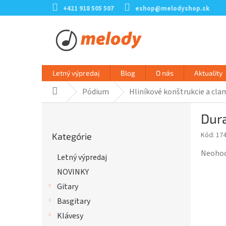
Prejsť
+421 918 505 507
eshop@melodyshop.sk
na
obsah
Letný výpredaj
Blog
O nás
Aktuality
Pódium
Hliníkové konštrukcie a cla
Domov
B
Dura
o
Preskočiť
č
Kód:
17
Kategórie
kategórie
n
ý
Prieme
Neoho
Letný výpredaj
p
hodnot
NOVINKY
a
produk
n
je
Gitary
e
0,0
Basgitary
l
z
Klávesy
5