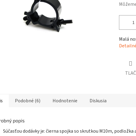
čiek.
Môžeme 
Malá nos
Detailn
TLAČ
is
Podobné (6)
Hodnotenie
Diskusia
robný popis
Súčasťou dodávky je: čierna spojka so skrutkou M10m, podložka a