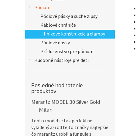
Pódium
Pódiové pásky a suché zipsy
Káblové chrániče
Hliníkové konštrukcie a clampy
Pódiové dosky
Príslušenstvo pre pódium
Hudobné nástroje pre deti
Posledné hodnotenie
produktov
Marantz MODEL 30 Silver Gold
Milan
|
Hodnotenie produktu je 5 z 5 hviezdičiek.
Tento model je tak perfektne
vyladený asi od tejto značky najlepšie
čo marantz urobil a funguje s