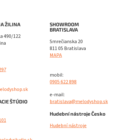
A ŽILINA
SHOWROOM
BRATISLAVA
a 490/122
Smrečianska 20
ina
811 05 Bratislava
MAPA
297
mobil:
0905 622 898
elodyshop.sk
e-mail:
bratislava@melodyshop.sk
CIE ŠTÚDIO
Hudební nástroje Česko
101
Hudební nástroje
elodystudio.sk