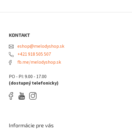
Z
á
p
ä
KONTAKT
t
eshop@melodyshop.sk
i
e
+421 918 505 507
fb.me/melodyshop.sk
PO - PI: 9.00 - 17.00
(dostupný telefonicky)
Informácie pre vás