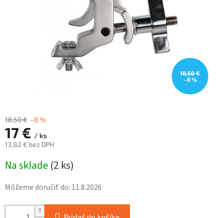
18,50 €
–8 %
18,50 €
–8 %
17 €
/ ks
13,82 € bez DPH
Jednotková
Na sklade
(
2 ks
)
cena:
Môžeme doručiť do:
11.8.2026
Pridať do košíka