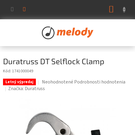
Prejsť
NÁKUP
na
KOŠÍK
obsah
Duratruss DT Selflock Clamp
Kód:
1741000049
Priemerné
Neohodnotené
Podrobnosti hodnotenia
Letný výpredaj
hodnotenie
Značka:
Duratruss
produktu
je
0,0
z
5
hviezdičiek.