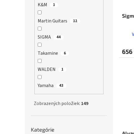
K&M
1
Sigm
Martin Guitars
12
SIGMA
44
656
Takamine
6
WALDEN
1
Yamaha
43
Zobrazených položiek:
149
Preskočiť
Kategórie
kategórie
Alva