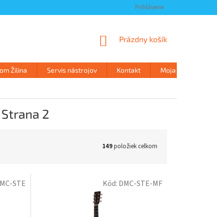
Prihlásenie
NÁKUPNÝ
Prázdny košík
KOŠÍK
m Žilina
Servis nástrojov
Kontakt
Moja objednávka
, Strana 2
149
položiek celkom
MC-STE
Kód:
DMC-STE-MF