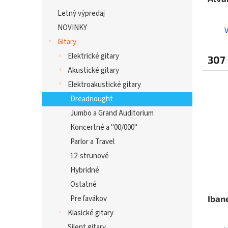
Letný výpredaj
NOVINKY
Gitary
Elektrické gitary
307
Akustické gitary
Elektroakustické gitary
Dreadnought
Jumbo a Grand Auditorium
Koncertné a "00/000"
Parlor a Travel
12-strunové
Hybridné
Ostatné
Iban
Pre ľavákov
Klasické gitary
Silent gitary