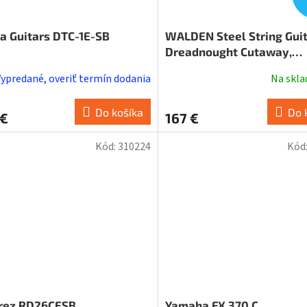
a Guitars DTC-1E-SB
WALDEN Steel String Guit
Dreadnought Cutaway,
Hawthorne, EQ, satin fini
Vypredané, overiť termín dodania
Na skl
Do košíka
Do 
 €
167 €
Kód:
310224
Kód
rez RD26CESB
Yamaha FX 370 C