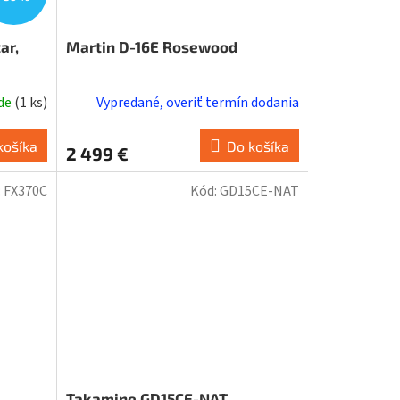
ar,
Martin D-16E Rosewood
sh
ade
(
1 ks
)
Vypredané, overiť termín dodania
košíka
Do košíka
2 499 €
:
FX370C
Kód:
GD15CE-NAT
Takamine GD15CE-NAT