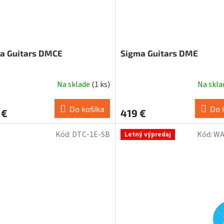
a Guitars DMCE
Sigma Guitars DME
Na sklade
(
1 ks
)
Na skl
Do košíka
Do 
 €
419 €
Kód:
DTC-1E-SB
Kód:
WA
Letný výpredaj