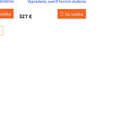
 dodania
Vypredané, overiť termín dodania
košíka
Do košíka
327 €