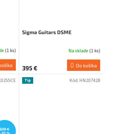
Sigma Guitars DSME
ade
(
1 ks
)
Na sklade
(
1 ks
)
košíka
Do košíka
395 €
D255CE
Kód:
HN207428
Tip
239 €
–30 %