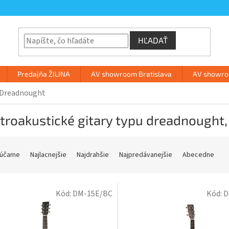
HĽADAŤ
Predajňa ŽILINA
AV showroom Bratislava
AV showroo
Dreadnought
troakustické gitary typu dreadnought
účame
Najlacnejšie
Najdrahšie
Najpredávanejšie
Abecedne
Kód:
DM-15E/BC
Kód:
D