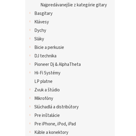
Najpredávanejšie z kategórie gitary
Basgitary
Klávesy
Dychy
Sláky
Bicie a perkusie
DJ technika
Pioneer Dj & AlphaTheta
Hi-Fi Systémy
LP platne
Zvuk a štúdio
Mikrofóny
Slúchadlá a distribútory
Pre inštalácie
Pre iPhone, iPod, iPad
Káble a konektory