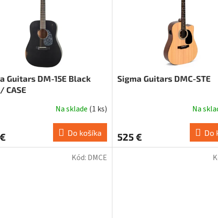
a Guitars DM-15E Black
Sigma Guitars DMC-STE
 / CASE
Na sklade
(
1 ks
)
Na skl
Do košíka
Do 
 €
525 €
Kód:
DMCE
K