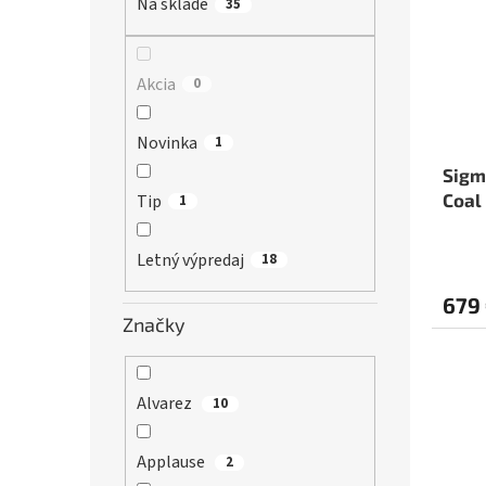
r
Na sklade
35
s
o
p
d
r
u
o
Akcia
0
k
d
t
u
Novinka
1
o
k
v
t
Sigm
o
Coal
Tip
1
v
Letný výpredaj
18
679
Značky
Alvarez
10
Applause
2