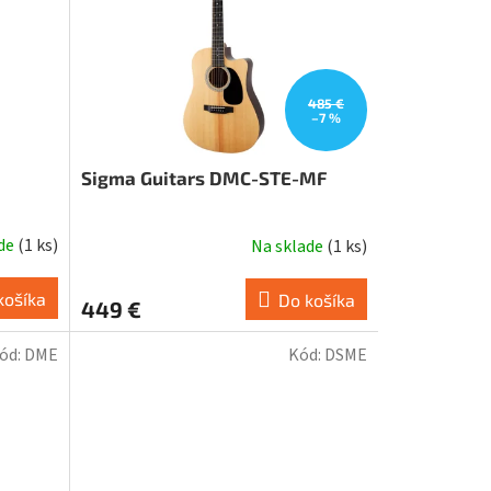
485 €
–7 %
Sigma Guitars DMC-STE-MF
ade
(
1 ks
)
Na sklade
(
1 ks
)
košíka
Do košíka
449 €
ód:
DME
Kód:
DSME