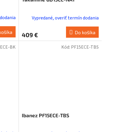
 dodania
Vypredané, overiť termín dodania
košíka
Do košíka
409 €
5ECE-BK
Kód:
PF15ECE-TBS
Ibanez PF15ECE-TBS