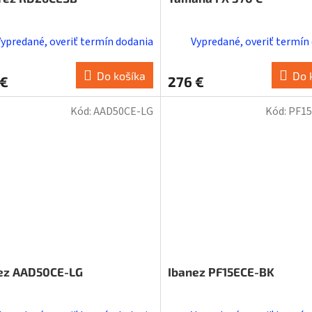
Vypredané, overiť termín dodania
Vypredané, overiť termín
Do košíka
Do 
 €
276 €
Kód:
AAD50CE-LG
Kód:
PF1
ez AAD50CE-LG
Ibanez PF15ECE-BK