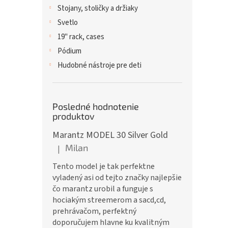
Stojany, stoličky a držiaky
Svetlo
19" rack, cases
Pódium
Hudobné nástroje pre deti
Posledné hodnotenie
produktov
Marantz MODEL 30 Silver Gold
Milan
|
Hodnotenie produktu je 5 z 5 hviezdičiek.
Tento model je tak perfektne
vyladený asi od tejto značky najlepšie
čo marantz urobil a funguje s
hociakým streemerom a sacd,cd,
prehrávačom, perfektný
doporučujem hlavne ku kvalitným