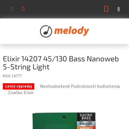
Prejsť
NÁKUP
na
KOŠÍK
obsah
Elixir 14207 45/130 Bass Nanoweb
5-String Light
Kód:
14777
Priemerné
Neohodnotené
Podrobnosti hodnotenia
Letný výpredaj
hodnotenie
Značka:
Elixir
produktu
je
0,0
z
5