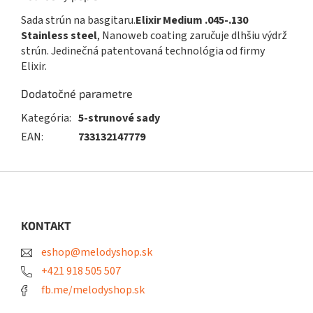
Sada strún na basgitaru.
Elixir Medium .045-.130
Stainless steel
, Nanoweb coating zaručuje dlhšiu výdrž
strún. Jedinečná patentovaná technológia od firmy
Elixir.
Dodatočné parametre
Kategória
:
5-strunové sady
EAN
:
733132147779
Z
á
p
ä
KONTAKT
t
eshop@melodyshop.sk
i
e
+421 918 505 507
fb.me/melodyshop.sk