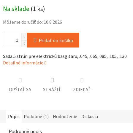
Jednotková
Na sklade
(
1 ks
)
cena:
Môžeme doručiť do:
10.8.2026
Pridať do košíka
Sada 5 strún pre elektrickú basgitaru , .045, .065, 085, .105, .130.
Detailné informácie
OPÝTAŤ SA
STRÁŽIŤ
ZDIEĽAŤ
Popis
Podobné (1)
Hodnotenie
Diskusia
Podrobný popis