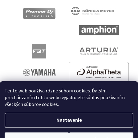
Tento web používa rôzne súbory cookies. Ďalším
prechádzaním tohto webu vyjadrujete súhlas používaním
všetkých súborov cookies.
Vytvoril Shoptet
Nastavenie
Copyright 2026
melodyshop.sk
. Všetky práva vyhradené.