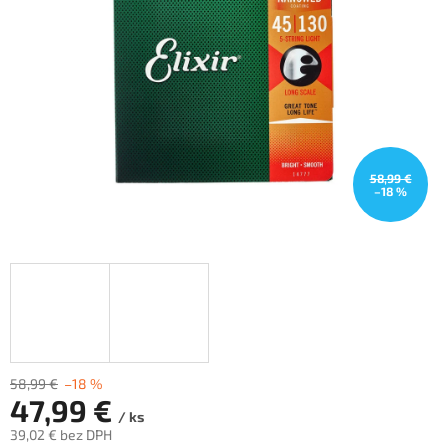
hviezdičiek.
58,99 €
–18 %
58,99 €
–18 %
47,99 €
/ ks
39,02 € bez DPH