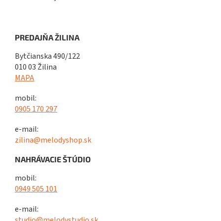
PREDAJŇA ŽILINA
Bytčianska 490/122
010 03 Žilina
MAPA
mobil:
0905 170 297
e-mail:
zilina@melodyshop.sk
NAHRÁVACIE ŠTÚDIO
mobil:
0949 505 101
e-mail:
studio@melodystudio.sk