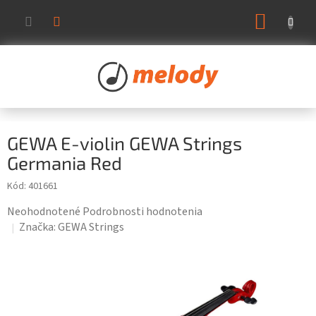
Prejsť
NÁKUP
na
KOŠÍK
obsah
GEWA E-violin GEWA Strings
Germania Red
Kód:
401661
Priemerné
Neohodnotené
Podrobnosti hodnotenia
hodnotenie
Značka:
GEWA Strings
produktu
je
0,0
z
5