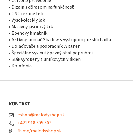
• Červené prevedenie
• Dizajn s dôrazom na funkčnosť
• CNC rezané telo
• Vysokolesklý lak
• Masívny javorový krk
• Ebenový hmatník
• Aktívny snímač Shadow s výstupom pre slúchadlá
• Dolaďovače a podbradník Wittner
• Špeciálne vyvinutý pevný obal popruhmi
• Slák vyrobený z uhlíkových vlákien
• Kolofónia
Z
á
p
ä
KONTAKT
t
eshop@melodyshop.sk
i
e
+421 918 505 507
fb.me/melodyshop.sk