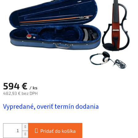
hviezdičiek.
594 €
/ ks
482,93 € bez DPH
Jednotková
Vypredané, overiť termín dodania
cena:
Pridať do košíka