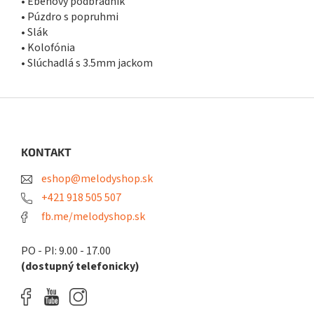
• Ebenový podbradník
• Púzdro s popruhmi
• Slák
• Kolofónia
• Slúchadlá s 3.5mm jackom
Z
á
p
ä
KONTAKT
t
eshop@melodyshop.sk
i
e
+421 918 505 507
fb.me/melodyshop.sk
PO - PI: 9.00 - 17.00
(dostupný telefonicky)