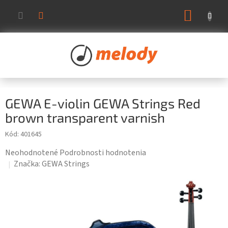
Prejsť
NÁKUP
na
KOŠÍK
obsah
GEWA E-violin GEWA Strings Red
brown transparent varnish
Kód:
401645
Priemerné
Neohodnotené
Podrobnosti hodnotenia
hodnotenie
Značka:
GEWA Strings
produktu
je
0,0
z
5