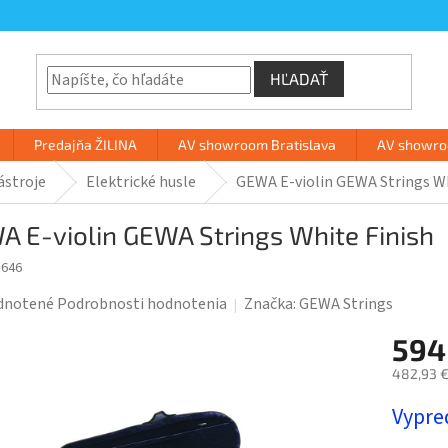
HĽADAŤ
Predajňa ŽILINA
AV showroom Bratislava
AV showroo
ástroje
Elektrické husle
GEWA E-violin GEWA Strings Wh
 E-violin GEWA Strings White Finish
1646
rné
dnotené
Podrobnosti hodnotenia
Značka:
GEWA Strings
enie
594
tu
482,93 €
Jednotk
Vypre
cena: