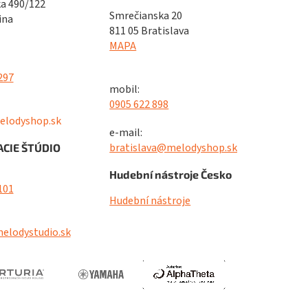
a 490/122
Smrečianska 20
ina
811 05 Bratislava
MAPA
297
mobil:
0905 622 898
elodyshop.sk
e-mail:
bratislava@melodyshop.sk
CIE ŠTÚDIO
Hudební nástroje Česko
101
Hudební nástroje
elodystudio.sk