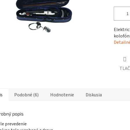
čiek.
Elektric
kolofóni
Detailn
TLAČ
is
Podobné (6)
Hodnotenie
Diskusia
robný popis
ele prevedenie