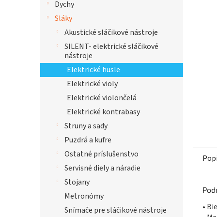
Dychy
hviezdi
Sláky
Akustické sláčikové nástroje
SILENT- elektrické sláčikové
nástroje
Elektrické husle
Elektrické violy
Elektrické violončelá
Elektrické kontrabasy
Struny a sady
Puzdrá a kufre
Ostatné príslušenstvo
Pop
Servisné diely a náradie
Stojany
Pod
Metronómy
• Bi
Snímače pre sláčikové nástroje