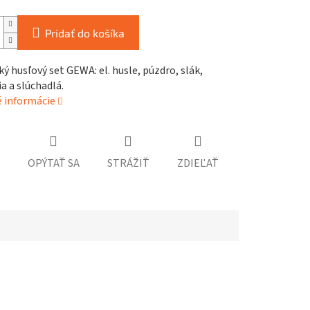
Pridať do košíka
ký husľový set GEWA: el. husle, púzdro, slák,
a a slúchadlá.
é informácie
OPÝTAŤ SA
STRÁŽIŤ
ZDIEĽAŤ