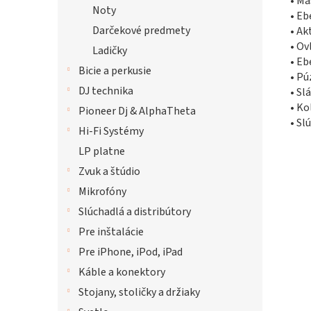
• Ma
Noty
• Eb
Darčekové predmety
• Ak
• Ov
Ladičky
• Eb
Bicie a perkusie
• Pú
DJ technika
• Sl
• Ko
Pioneer Dj & AlphaTheta
• Sl
Hi-Fi Systémy
LP platne
Zvuk a štúdio
Mikrofóny
Slúchadlá a distribútory
Pre inštalácie
Pre iPhone, iPod, iPad
Káble a konektory
Stojany, stoličky a držiaky