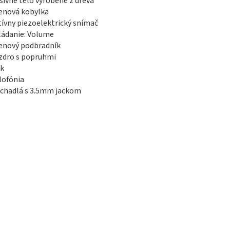
sívne telo vyrobené z dreva
enová kobylka
tívny piezoelektrický snímač
ládanie: Volume
enový podbradník
zdro s popruhmi
ák
lofónia
úchadlá s 3.5mm jackom