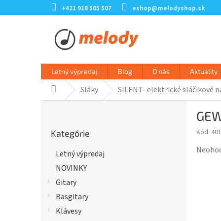
Prejsť
+421 918 505 507
eshop@melodyshop.sk
na
obsah
Letný výpredaj
Blog
O nás
Aktuality
Sláky
SILENT- elektrické sláčikové n
Domov
B
GEWA
o
Preskočiť
č
Kód:
40
Kategórie
kategórie
n
ý
Prieme
Neoho
Letný výpredaj
p
hodnot
NOVINKY
a
produk
n
je
Gitary
e
0,0
Basgitary
l
z
Klávesy
5