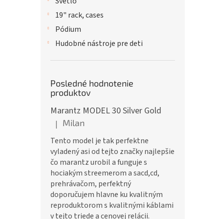
Svetlo
19" rack, cases
Pódium
Hudobné nástroje pre deti
Posledné hodnotenie
produktov
Marantz MODEL 30 Silver Gold
Milan
|
Hodnotenie produktu je 5 z 5 hviezdičiek.
Tento model je tak perfektne
vyladený asi od tejto značky najlepšie
čo marantz urobil a funguje s
hociakým streemerom a sacd,cd,
prehrávačom, perfektný
doporučujem hlavne ku kvalitným
reproduktorom s kvalitnými káblami
v tejto triede a cenovej relácii.