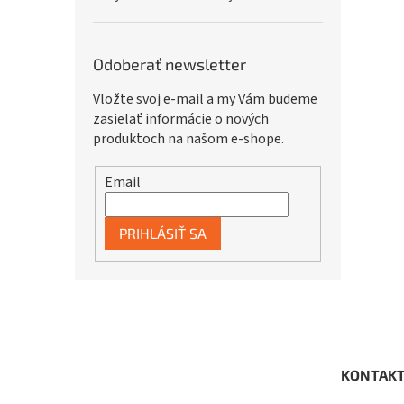
Odoberať newsletter
Vložte svoj e-mail a my Vám budeme
zasielať informácie o nových
produktoch na našom e-shope.
Email
PRIHLÁSIŤ SA
Z
á
p
ä
t
KONTAK
i