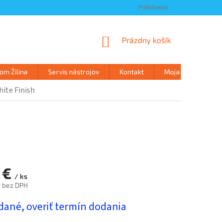
Prihlásenie
NÁKUPNÝ
Prázdny košík
KOŠÍK
m Žilina
Servis nástrojov
Kontakt
Moja objednávka
ite Finish
 €
/ ks
 bez DPH
ová
dané, overiť termín dodania