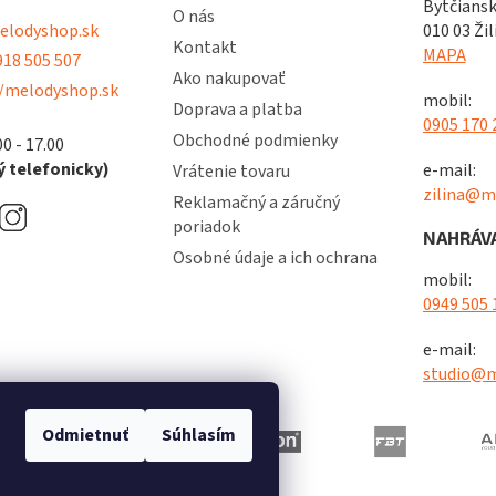
Bytčiansk
O nás
lodyshop.sk
010 03 Žil
Kontakt
MAPA
18 505 507
Ako nakupovať
/melodyshop.sk
mobil:
Doprava a platba
0905 170 
Obchodné podmienky
00 - 17.00
 telefonicky)
e-mail:
Vrátenie tovaru
zilina@m
Reklamačný a záručný
poriadok
NAHRÁVA
Osobné údaje a ich ochrana
mobil:
0949 505 
e-mail:
studio@m
Odmietnuť
Súhlasím