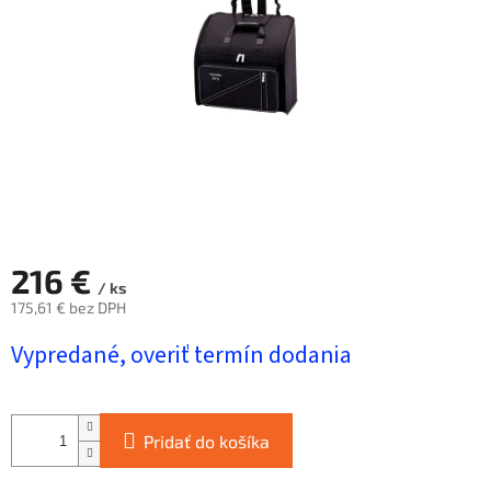
hviezdičiek.
216 €
/ ks
175,61 € bez DPH
Jednotková
Vypredané, overiť termín dodania
cena:
Pridať do košíka