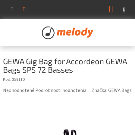
Prejsť
NÁKUP
na
KOŠÍK
obsah
GEWA Gig Bag for Accordeon GEWA
Bags SPS 72 Basses
Kód:
258110
Priemerné
Neohodnotené
Podrobnosti hodnotenia
Značka:
GEWA Bags
hodnotenie
produktu
je
0,0
z
5