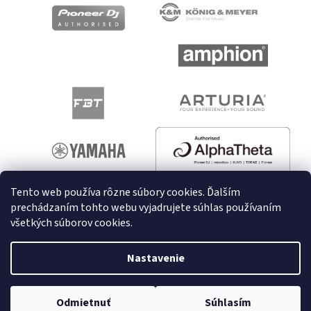
Tento web používa rôzne súbory cookies. Ďalším
prechádzaním tohto webu vyjadrujete súhlas používaním
všetkých súborov cookies.
Vytvoril Shoptet
Nastavenie
Copyright 2026
melodyshop.sk
. Všetky práva vyhradené.
Odmietnuť
Súhlasím
Upraviť nastavenie cookies