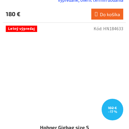
Vypredané, overiť termín dodania
180 €
Do košíka
Kód:
HN184633
Letný výpredaj
102 €
–17 %
Hohner Gigbag size S