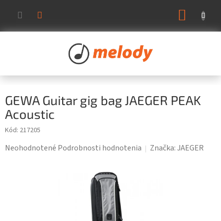
Prejsť
NÁKUP
na
KOŠÍK
obsah
GEWA Guitar gig bag JAEGER PEAK
Acoustic
Kód:
217205
Priemerné
Neohodnotené
Podrobnosti hodnotenia
Značka:
JAEGER
hodnotenie
produktu
je
0,0
z
5