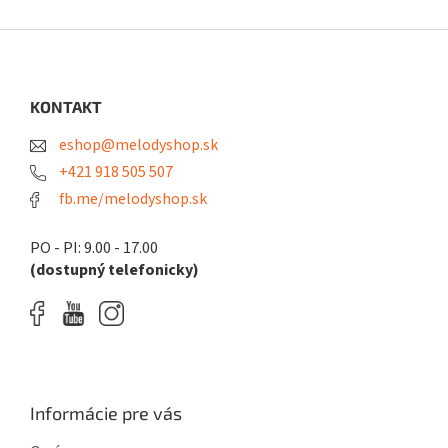
Z
á
p
ä
KONTAKT
t
eshop@melodyshop.sk
i
e
+421 918 505 507
fb.me/melodyshop.sk
PO - PI: 9.00 - 17.00
(dostupný telefonicky)
Informácie pre vás