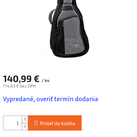
hviezdičiek.
140,99 €
/ ks
114,63 € bez DPH
Jednotková
Vypredané, overiť termín dodania
cena:
Pridať do košíka