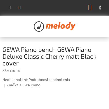
Prejsť
NÁKUP
na
KOŠÍK
obsah
GEWA Piano bench GEWA Piano
Deluxe Classic Cherry matt Black
cover
Kód:
130380
Priemerné
Neohodnotené
Podrobnosti hodnotenia
hodnotenie
Značka:
GEWA Piano
produktu
je
0,0
z