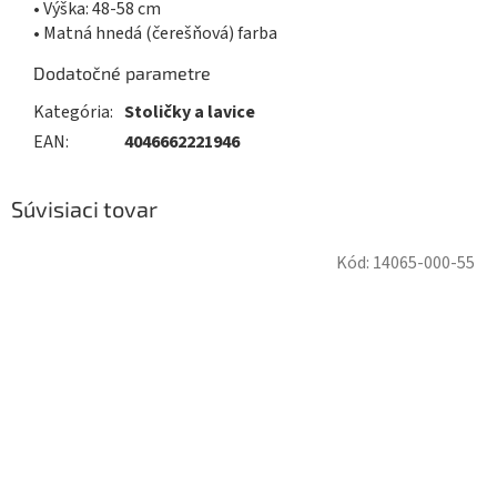
• Výška: 48-58 cm
• Matná hnedá (čerešňová) farba
Dodatočné parametre
Kategória
:
Stoličky a lavice
EAN
:
4046662221946
Súvisiaci tovar
Kód:
14065-000-55