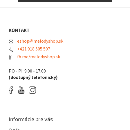
Z
á
p
ä
KONTAKT
t
eshop@melodyshop.sk
i
e
+421 918 505 507
fb.me/melodyshop.sk
PO - PI: 9.00 - 17.00
(dostupný telefonicky)
Informácie pre vás