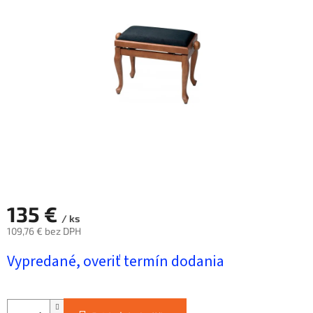
5
hviezdičiek.
135 €
/ ks
109,76 € bez DPH
Jednotková
Vypredané, overiť termín dodania
cena: