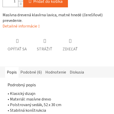
Pridať do košíka
Masívna drevená klavírna lavica, matné hnedé (čerešňové)
prevedenie.
Detailné informácie
OPÝTAŤ SA
STRÁŽIŤ
ZDIEĽAŤ
Popis
Podobné (6)
Hodnotenie
Diskusia
Podrobný popis
• Klasický dizajn
• Materiál: masívne drevo
• Polstrovaný sedák, 52 x 30 cm
• Stabilná konštrukcia