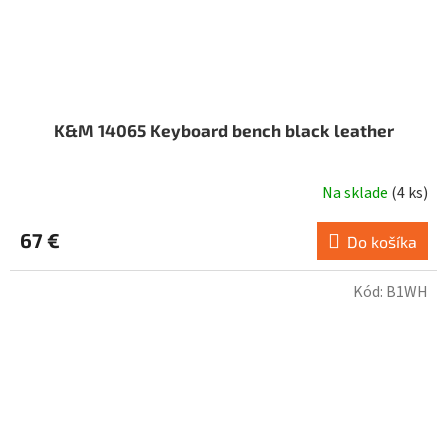
K&M 14065 Keyboard bench black leather
Na sklade
(
4 ks
)
Priemerné
hodnotenie
67 €
produktu
Do košíka
je
5,0
Kód:
B1WH
z
5
hviezdičiek.