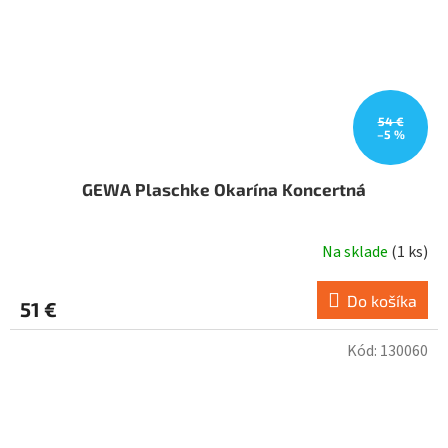
54 €
–5 %
GEWA Plaschke Okarína Koncertná
Na sklade
(
1 ks
)
Do košíka
51 €
Kód:
130060