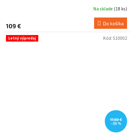
Na sklade
(
18 ks
)
Do košíka
109 €
Kód:
S10002
Letný výpredaj
17,60 €
–35 %