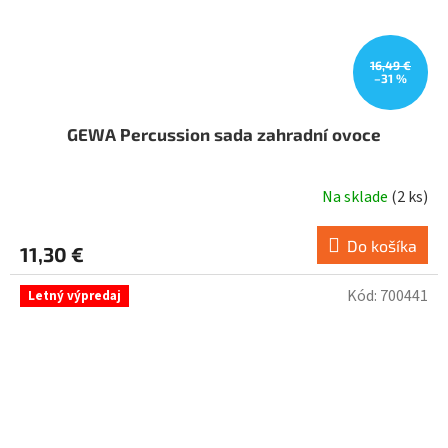
16,49 €
–31 %
GEWA Percussion sada zahradní ovoce
Na sklade
(
2 ks
)
Do košíka
11,30 €
Kód:
700441
Letný výpredaj