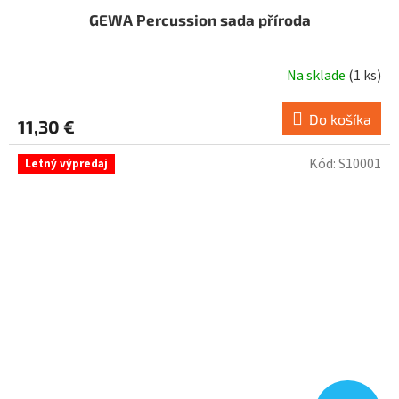
GEWA Percussion sada příroda
Na sklade
(
1 ks
)
Do košíka
11,30 €
Kód:
S10001
Letný výpredaj