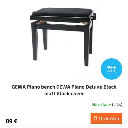
i
o
s
d
p
u
r
k
o
t
d
o
u
v
k
t
o
v
114 €
–21 %
GEWA Piano bench GEWA Piano Deluxe Black
matt Black cover
Na sklade
(
2 ks
)
Do košíka
89 €