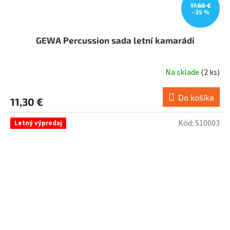
17,60 €
–35 %
GEWA Percussion sada letní kamarádi
Na sklade
(
2 ks
)
Do košíka
11,30 €
Kód:
S10003
Letný výpredaj