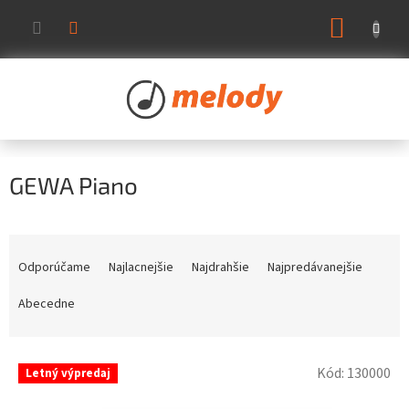
Prejsť
NÁKUP
na
KOŠÍK
obsah
GEWA Piano
R
a
Odporúčame
Najlacnejšie
Najdrahšie
Najpredávanejšie
d
e
Abecedne
n
i
V
e
Kód:
130000
Letný výpredaj
ý
p
p
r