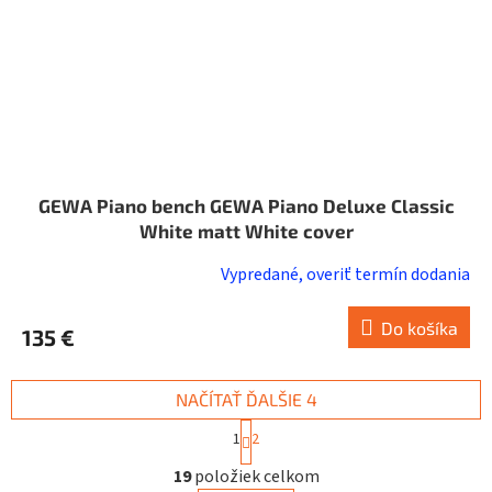
GEWA Piano bench GEWA Piano Deluxe Classic
White matt White cover
Vypredané, overiť termín dodania
Do košíka
135 €
NAČÍTAŤ ĎALŠIE 4
S
1
2
t
O
r
19
položiek celkom
v
á