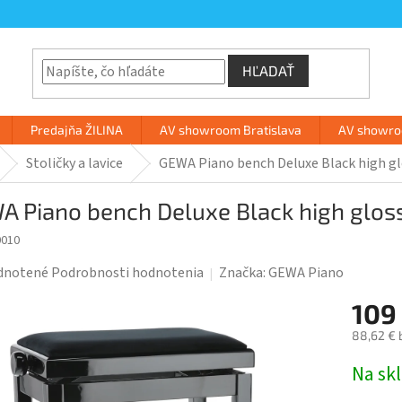
HĽADAŤ
Predajňa ŽILINA
AV showroom Bratislava
AV showroo
Stoličky a lavice
GEWA Piano bench Deluxe Black high g
A Piano bench Deluxe Black high glos
0010
rné
dnotené
Podrobnosti hodnotenia
Značka:
GEWA Piano
enie
109
tu
88,62 € 
Jednotk
Na sk
cena: