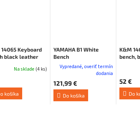
14065 Keyboard
YAMAHA B1 White
K&M 14
h black leather
Bench
bench, 
Vypredané, overiť termín
Na sklade
(
4 ks
)
erné
dodania
tenie
52 €
121,99 €
ktu
o košíka
Do k
Do košíka
ičiek.