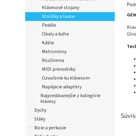
Pod
Klávesové stojany
GEW
Stoličky a lavice
Pedále
Klav
Glos
Obaly a kufre
Káble
Tech
Metronómy
Rozšírenia
MIDI prevodníky
Ozvučenie ku klávesom
Napájacie adaptéry
Najpredávanejšie z kategórie
klávesy
Dychy
Súvis
Sláky
Bicie a perkusie