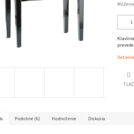
čiek.
Môžeme 
Klavírna
preveden
Detailn
TLAČ
is
Podobné (6)
Hodnotenie
Diskusia