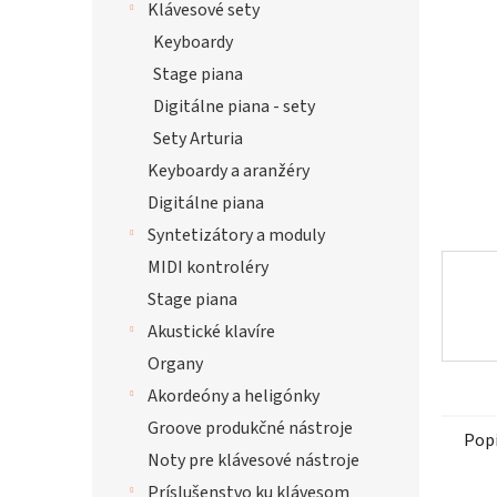
Klávesové sety
hviezdi
Keyboardy
Stage piana
Digitálne piana - sety
Sety Arturia
Keyboardy a aranžéry
Digitálne piana
Syntetizátory a moduly
MIDI kontroléry
Stage piana
Akustické klavíre
Organy
Akordeóny a heligónky
Groove produkčné nástroje
Pop
Noty pre klávesové nástroje
Príslušenstvo ku klávesom