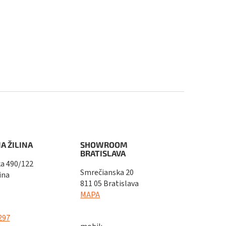
A ŽILINA
SHOWROOM
BRATISLAVA
a 490/122
Smrečianska 20
ina
811 05 Bratislava
MAPA
297