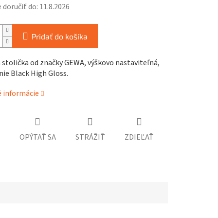
doručiť do:
11.8.2026
Pridať do košíka
 stolička od značky GEWA, výškovo nastaviteľná,
ie Black High Gloss.
é informácie
OPÝTAŤ SA
STRÁŽIŤ
ZDIEĽAŤ