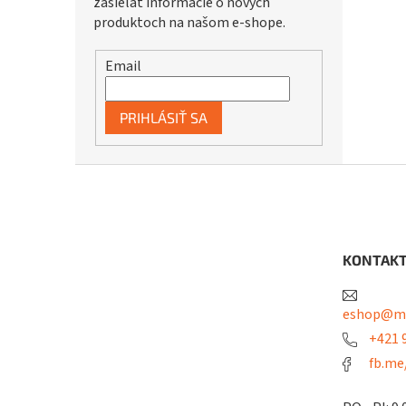
zasielať informácie o nových
produktoch na našom e-shope.
Email
PRIHLÁSIŤ SA
Z
á
p
ä
t
KONTAK
i
e
eshop@me
+421 9
fb.me