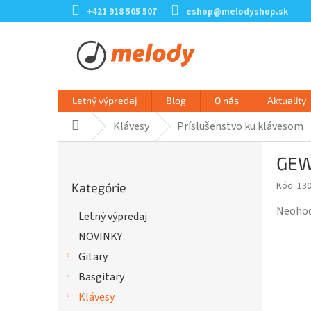
Prejsť
+421 918 505 507
eshop@melodyshop.sk
na
obsah
Letný výpredaj
Blog
O nás
Aktuality
Klávesy
Príslušenstvo ku klávesom
Domov
B
GEW
o
Preskočiť
č
Kód:
13
Kategórie
kategórie
n
ý
Prieme
Neoho
Letný výpredaj
p
hodnot
NOVINKY
a
produk
n
je
Gitary
e
0,0
Basgitary
l
z
Klávesy
5