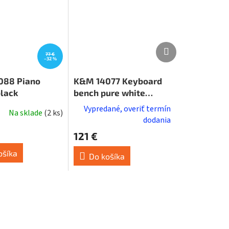
Ďalší
Ďalší
77 €
produkt
produkt
–32 %
088 Piano
K&M 14077 Keyboard
black
bench pure white
leather
Vypredané, overiť termín
Na sklade
(
2 ks
)
dodania
121 €
ošíka
Do košíka