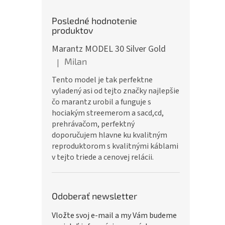
Posledné hodnotenie
produktov
Marantz MODEL 30 Silver Gold
Milan
|
Hodnotenie produktu je 5 z 5 hviezdičiek.
Tento model je tak perfektne
vyladený asi od tejto značky najlepšie
čo marantz urobil a funguje s
hociakým streemerom a sacd,cd,
prehrávačom, perfektný
doporučujem hlavne ku kvalitným
reproduktorom s kvalitnými káblami
v tejto triede a cenovej relácii.
Odoberať newsletter
Vložte svoj e-mail a my Vám budeme