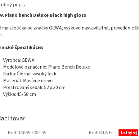
robný popis
A Piano bench Deluxe Black high gloss
írna stolička od značky GEWA, výškovo nastaviteľná, prevedenie B
s.
nické špecifikácie:
Výrobca: GEWA
Modelové označenie: Piano Bench Deluxe
Farba: Čierna, vysoký lesk
Materiál: Masívne drevo
Polstrovaný sedák: 52 x 30 cm
Výška: 45-58 cm
iaci tovar
Kód:
14065-000-55
Kód:
B1WH
Letný vý