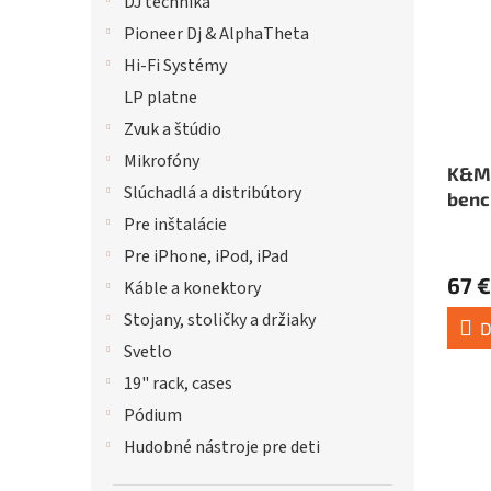
DJ technika
Pioneer Dj & AlphaTheta
Hi-Fi Systémy
LP platne
Zvuk a štúdio
Mikrofóny
K&M 
Slúchadlá a distribútory
benc
Pre inštalácie
Priem
Pre iPhone, iPod, iPad
hodno
67 €
Káble a konektory
produ
je
Stojany, stoličky a držiaky
D
5,0
Svetlo
z
19" rack, cases
5
hviezd
Pódium
Hudobné nástroje pre deti