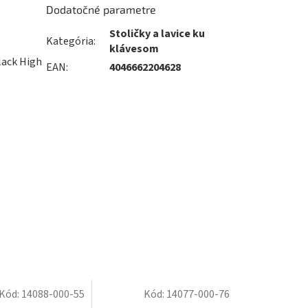
Dodatočné parametre
Stoličky a lavice ku
Kategória
:
klávesom
lack High
EAN
:
4046662204628
Kód:
14088-000-55
Kód:
14077-000-76
predaj