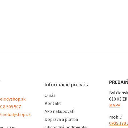
T
PREDAJŇ
Informácie pre vás
Bytčiansk
O nás
lodyshop.sk
010 03 Žil
Kontakt
MAPA
18 505 507
Ako nakupovať
/melodyshop.sk
mobil:
Doprava a platba
0905 170 
Obchodné podmienky