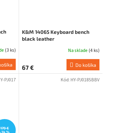
nch
K&M 14065 Keyboard bench
black leather
ade
(
3 ks
)
Na sklade
(
4 ks
)
Priemerné
hodnotenie
produktu
košíka
Do košíka
67 €
je
5,0
Y-PJ017
Kód:
HY-PJ018SBBV
z
5
hviezdičiek.
179 €
–14 %