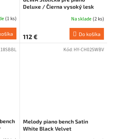
Deluxe / Čierna vysoký lesk
ade
(
1 ks
)
Na sklade
(
2 ks
)
košíka
Do košíka
112 €
018SBBL
Kód:
HY-CH02SWBV
 bench
Melody piano bench Satin
r
White Black Velvet