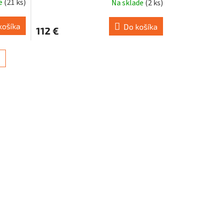
de
(
21 ks
)
Na sklade
(
2 ks
)
košíka
Do košíka
112 €