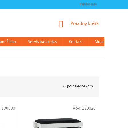
Prihlásenie
NÁKUPNÝ
Prázdny košík
KOŠÍK
m Žilina
Servis nástrojov
Kontakt
Moja objednávka
86
položiek celkom
:
130080
Kód:
130020