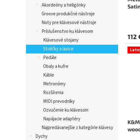
Akordeóny a heligónky
Sati
Groove produkčné nástroje
Noty pre klávesové nástroje
Príslušenstvo ku klávesom
112 
Klávesové stojany
Stoličky a lavice
Letn
Pedále
Obaly a kufre
Káble
Metronómy
Rozšírenia
MIDI prevodníky
Ozvučenie ku klávesom
Napájacie adaptéry
K&M 
Najpredávanejšie z kategórie klávesy
wood
fini
Dychy