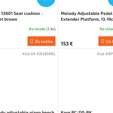
13801 Seat cushion -
Melody Adjustable Pedal
et brown
Extender Platform, 13-19
Black
Na sklade
(
1 ks
)
Na skl
Do košíka
Do 
153 €
Kód:
HY-PJ018SRBL
Kód:
KRP
dy adjustable piano bench
Korg PC-110-BK