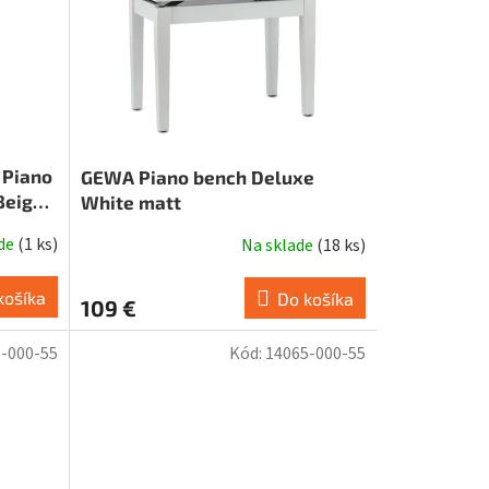
 Piano
GEWA Piano bench Deluxe
Beige
White matt
ade
(
1 ks
)
Na sklade
(
18 ks
)
košíka
Do košíka
109 €
-000-55
Kód:
14065-000-55