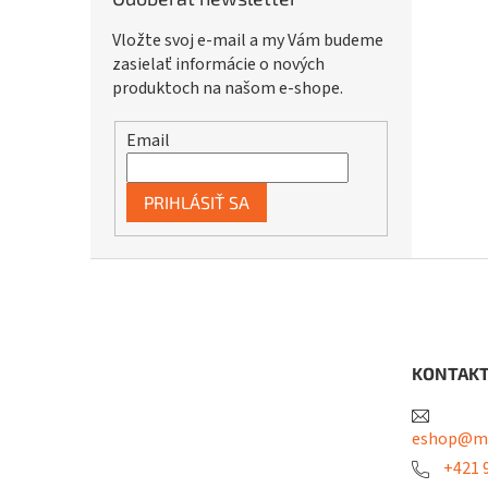
Vložte svoj e-mail a my Vám budeme
zasielať informácie o nových
produktoch na našom e-shope.
Email
PRIHLÁSIŤ SA
Z
á
p
ä
t
KONTAK
i
e
eshop@me
+421 9