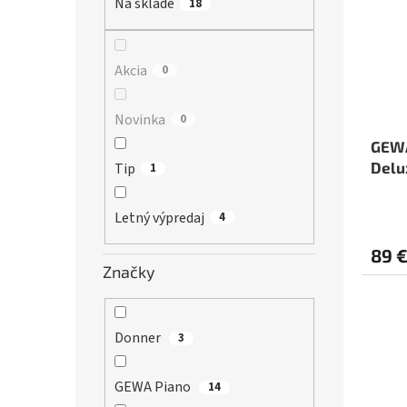
r
Na sklade
18
s
o
p
d
r
u
o
Akcia
0
k
d
t
u
Novinka
0
o
k
v
t
GEWA
o
Delu
Tip
1
v
Letný výpredaj
4
89 
Značky
Donner
3
GEWA Piano
14