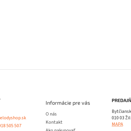
T
PREDAJŇ
Informácie pre vás
Bytčiansk
O nás
lodyshop.sk
010 03 Žil
Kontakt
MAPA
18 505 507
Ako nakupovať