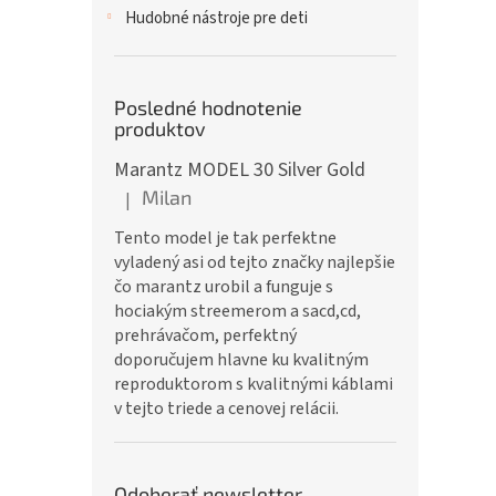
Hudobné nástroje pre deti
Posledné hodnotenie
produktov
Marantz MODEL 30 Silver Gold
Milan
|
Hodnotenie produktu je 5 z 5 hviezdičiek.
Tento model je tak perfektne
vyladený asi od tejto značky najlepšie
čo marantz urobil a funguje s
hociakým streemerom a sacd,cd,
prehrávačom, perfektný
doporučujem hlavne ku kvalitným
reproduktorom s kvalitnými káblami
v tejto triede a cenovej relácii.
Odoberať newsletter