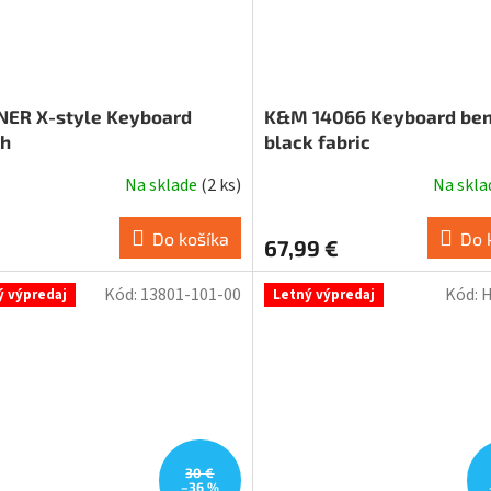
ER X-style Keyboard
K&M 14066 Keyboard be
h
black fabric
Na sklade
(
2 ks
)
Na skl
Do košíka
Do 
67,99 €
Kód:
13801-101-00
Kód:
H
ý výpredaj
Letný výpredaj
30 €
–36 %