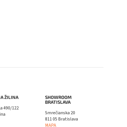
A ŽILINA
SHOWROOM
BRATISLAVA
a 490/122
Smrečianska 20
ina
811 05 Bratislava
MAPA