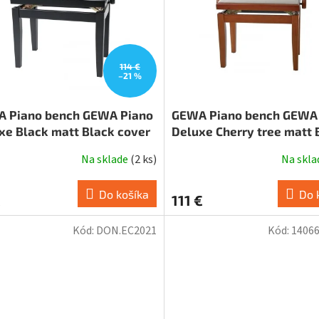
114 €
–21 %
 Piano bench GEWA Piano
GEWA Piano bench GEWA
xe Black matt Black cover
Deluxe Cherry tree matt 
cover
Na sklade
(
2 ks
)
Na skl
Do košíka
Do 
€
111 €
Kód:
DON.EC2021
Kód:
14066