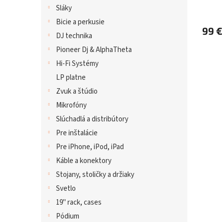
(vys
Sláky
Bicie a perkusie
99 
DJ technika
Pioneer Dj & AlphaTheta
Hi-Fi Systémy
LP platne
Zvuk a štúdio
Mikrofóny
Slúchadlá a distribútory
Pre inštalácie
Pre iPhone, iPod, iPad
Káble a konektory
Stojany, stoličky a držiaky
Svetlo
19" rack, cases
Pódium