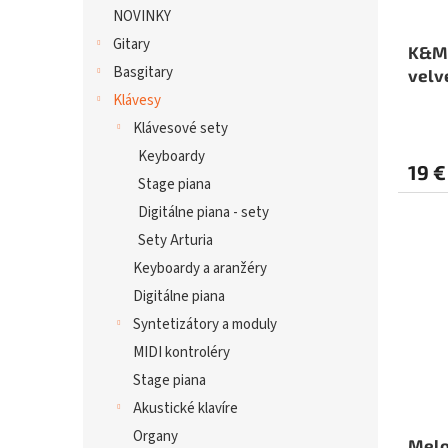
NOVINKY
Gitary
K&M 
Basgitary
velv
Klávesy
Klávesové sety
Keyboardy
19 €
Stage piana
Digitálne piana - sety
Sety Arturia
Keyboardy a aranžéry
Digitálne piana
Syntetizátory a moduly
MIDI kontroléry
Stage piana
Akustické klavíre
Organy
Melo