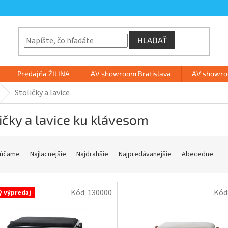
HĽADAŤ
Predajňa ŽILINA
AV showroom Bratislava
AV showroo
Stoličky a lavice
ičky a lavice ku klávesom
účame
Najlacnejšie
Najdrahšie
Najpredávanejšie
Abecedne
Kód:
130000
Kód
ý výpredaj