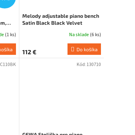
Melody adjustable piano bench
cm,
Satin Black Black Velvet
ade
(
1 ks
)
Na sklade
(
6 ks
)
košíka
Do košíka
112 €
C110BK
Kód:
130710
GEWA Stolička pre piano