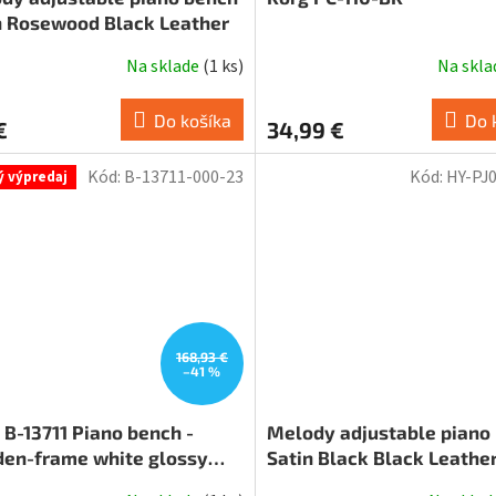
n Rosewood Black Leather
Na sklade
(
1 ks
)
Na skl
Do košíka
Do 
€
34,99 €
Kód:
B-13711-000-23
Kód:
HY-PJ
ý výpredaj
168,93 €
–41 %
B-13711 Piano bench -
Melody adjustable piano
en-frame white glossy
Satin Black Black Leathe
sh + 13800-100-00, B-stock