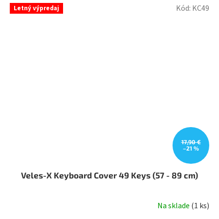
Kód:
KC49
Letný výpredaj
17,90 €
–21 %
Veles-X Keyboard Cover 49 Keys (57 - 89 cm)
Na sklade
(
1 ks
)