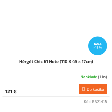
149 €
–18 %
Hérgét Chic 61 Note (110 X 45 x 17cm)
Na sklade
(
1 ks
)
Do košíka
121 €
Kód:
RB21415