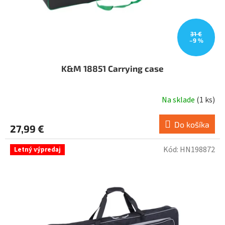
31 €
–9 %
K&M 18851 Carrying case
Na sklade
(
1 ks
)
Do košíka
27,99 €
Kód:
HN198872
Letný výpredaj