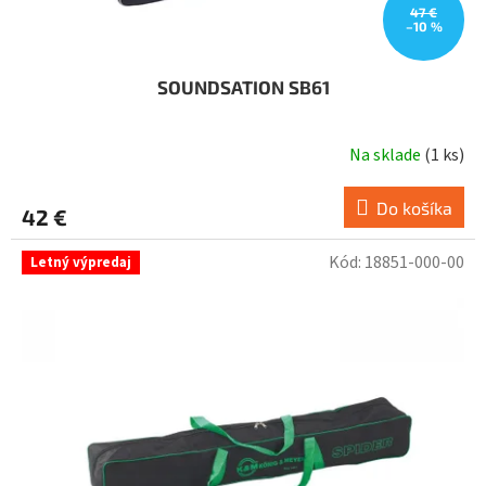
v
47 €
–10 %
SOUNDSATION SB61
Na sklade
(
1 ks
)
Do košíka
42 €
Kód:
18851-000-00
Letný výpredaj