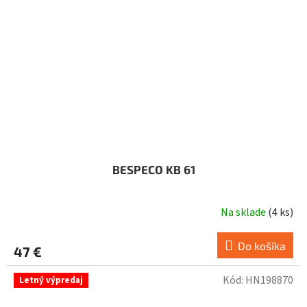
BESPECO KB 61
Na sklade
(
4 ks
)
Do košíka
47 €
Kód:
HN198870
Letný výpredaj