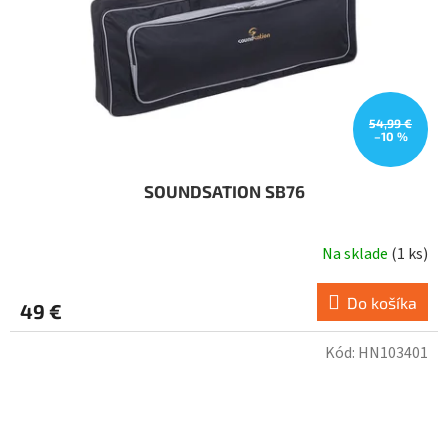
54,99 €
–10 %
SOUNDSATION SB76
Na sklade
(
1 ks
)
Do košíka
49 €
Kód:
HN103401