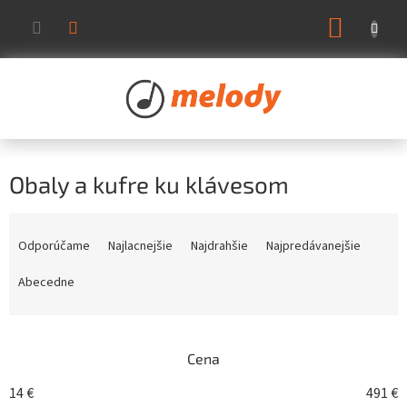
Prejsť
NÁKUP
na
KOŠÍK
obsah
Obaly a kufre ku klávesom
R
a
Odporúčame
Najlacnejšie
Najdrahšie
Najpredávanejšie
d
e
Abecedne
n
i
e
Cena
p
r
14
€
491
€
o