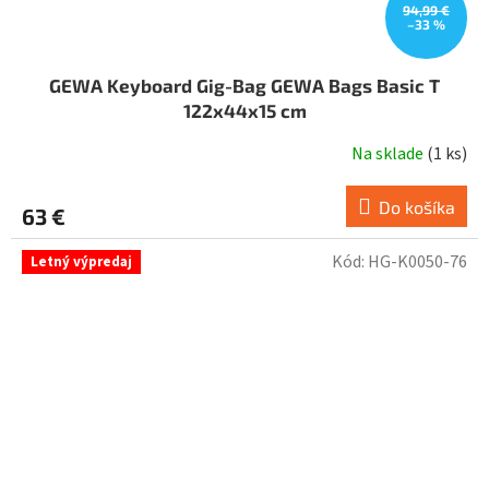
94,99 €
–33 %
GEWA Keyboard Gig-Bag GEWA Bags Basic T
122x44x15 cm
Na sklade
(
1 ks
)
Do košíka
63 €
Kód:
HG-K0050-76
Letný výpredaj