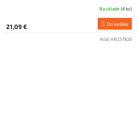
Na sklade
(
4 ks
)
Do košíka
21,09 €
Kód:
HN157820