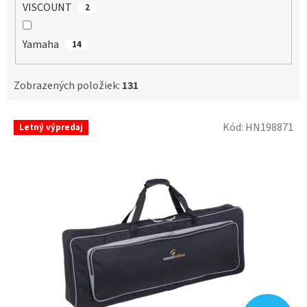
VISCOUNT
2
Yamaha
14
Zobrazených položiek:
131
V
Kód:
HN198871
Letný výpredaj
ý
p
i
s
p
r
o
d
u
k
t
o