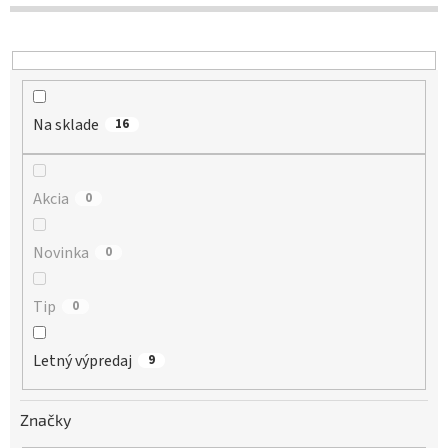
d
u
k
t
o
Na sklade
v
16
Akcia
0
Novinka
0
Tip
0
Letný výpredaj
9
Značky