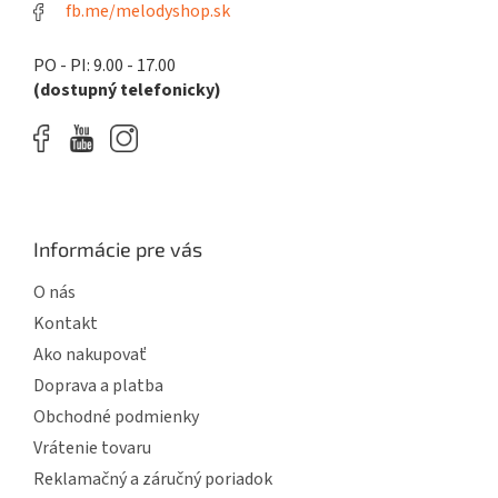
fb.me/melodyshop.sk
v
ý
p
PO - PI: 9.00 - 17.00
i
(dostupný telefonicky)
s
u
Informácie pre vás
O nás
Kontakt
Ako nakupovať
Doprava a platba
Obchodné podmienky
Vrátenie tovaru
Reklamačný a záručný poriadok