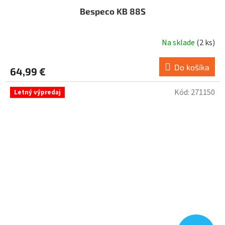
Bespeco KB 88S
Na sklade
(
2 ks
)
Do košíka
64,99 €
Kód:
271150
Letný výpredaj