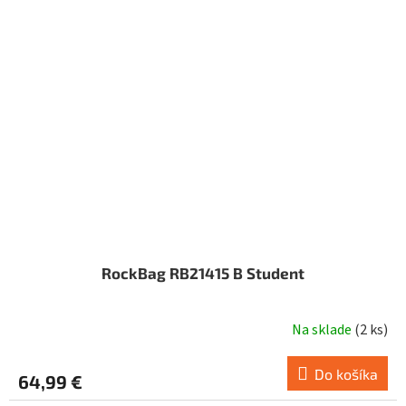
RockBag RB21415 B Student
Na sklade
(
2 ks
)
Do košíka
64,99 €