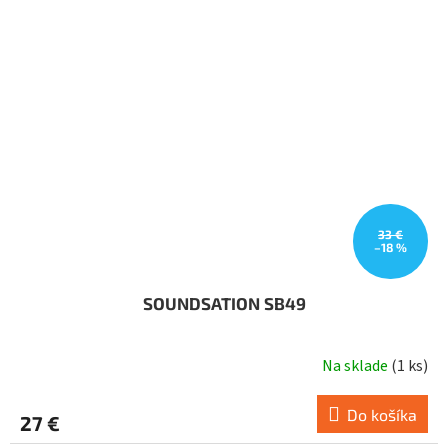
33 €
–18 %
SOUNDSATION SB49
Na sklade
(
1 ks
)
Do košíka
27 €