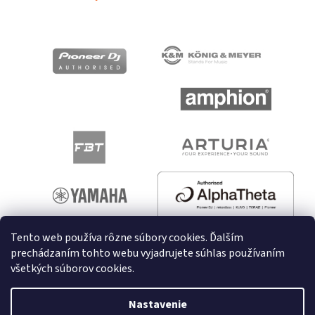
Tento web používa rôzne súbory cookies. Ďalším
prechádzaním tohto webu vyjadrujete súhlas používaním
všetkých súborov cookies.
Vytvoril Shoptet
Nastavenie