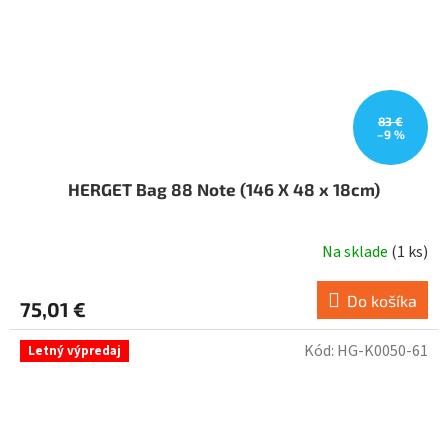
83 €
–9 %
HERGET Bag 88 Note (146 X 48 x 18cm)
Na sklade
(
1 ks
)
Do košíka
75,01 €
Kód:
HG-K0050-61
Letný výpredaj