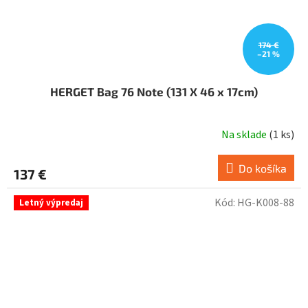
174 €
–21 %
HERGET Bag 76 Note (131 X 46 x 17cm)
Na sklade
(
1 ks
)
Do košíka
137 €
Kód:
HG-K008-88
Letný výpredaj