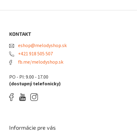
Z
á
p
ä
KONTAKT
t
eshop@melodyshop.sk
i
e
+421 918 505 507
fb.me/melodyshop.sk
PO - PI: 9.00 - 17.00
(dostupný telefonicky)
Informácie pre vás