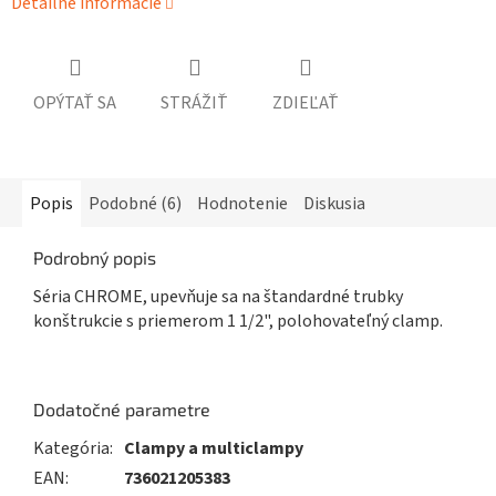
Detailné informácie
OPÝTAŤ SA
STRÁŽIŤ
ZDIEĽAŤ
Popis
Podobné (6)
Hodnotenie
Diskusia
Podrobný popis
Séria CHROME
, upevňuje sa na štandardné trubky
konštrukcie s priemerom 1 1/2"
, polohovateľný clamp.
Dodatočné parametre
Kategória
:
Clampy a multiclampy
EAN
:
736021205383