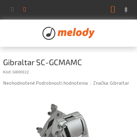
Prejsť
NÁKUP
na
KOŠÍK
obsah
Gibraltar SC-GCMAMC
Kód:
GI800322
Priemerné
Neohodnotené
Podrobnosti hodnotenia
Značka:
Gibraltar
hodnotenie
produktu
je
0,0
z
5
hviezdičiek.