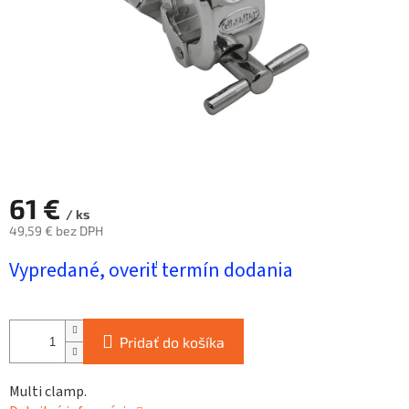
61 €
/ ks
49,59 € bez DPH
Jednotková
Vypredané, overiť termín dodania
cena:
Pridať do košíka
Multi clamp.