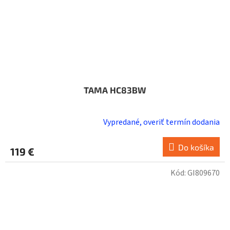
TAMA HC83BW
Vypredané, overiť termín dodania
Do košíka
119 €
Kód:
GI809670