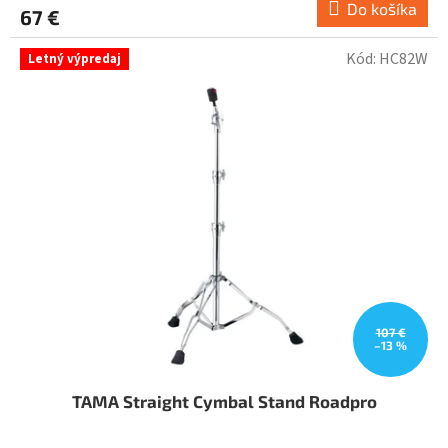
Do košíka
67 €
Kód:
HC82W
Letný výpredaj
107 €
–13 %
TAMA Straight Cymbal Stand Roadpro