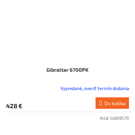
Gibraltar 6700PK
Vypredané, overiť termín dodania
Do košíka
428 €
Kód:
GI809570