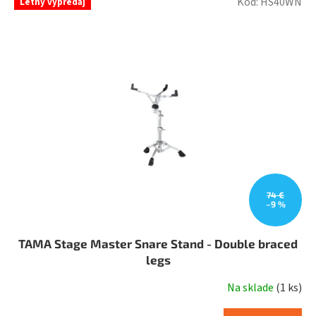
Kód:
HS40WN
Letný výpredaj
ý
p
i
s
p
r
o
d
u
k
t
o
v
74 €
–9 %
TAMA Stage Master Snare Stand - Double braced
legs
Na sklade
(
1 ks
)