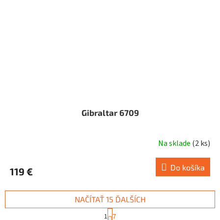
Gibraltar 6709
Na sklade
(
2 ks
)
Do košíka
119 €
NAČÍTAŤ 15 ĎALŠÍCH
S
1
7