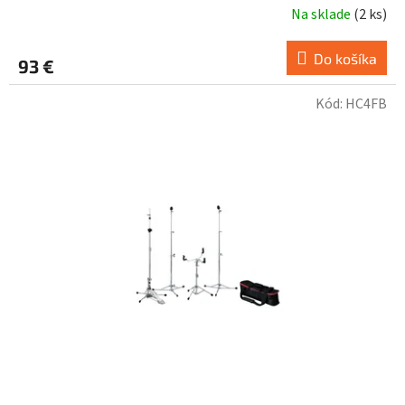
Na sklade
(
2 ks
)
Do košíka
93 €
Kód:
HC4FB