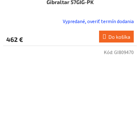
Gibraltar 57GIG-PK
Vypredané, overiť termín dodania
Do košíka
462 €
Kód:
GI809470