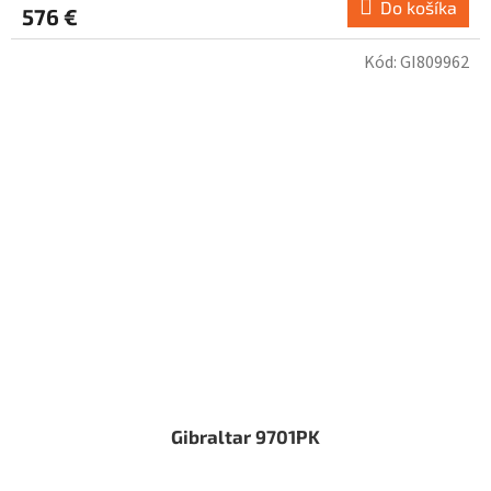
Do košíka
576 €
Kód:
GI809962
Gibraltar 9701PK