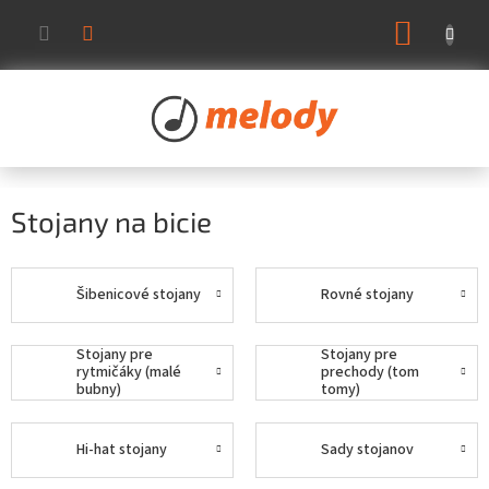
Prejsť
NÁKUP
na
KOŠÍK
obsah
Stojany na bicie
Šibenicové stojany
Rovné stojany
Stojany pre
Stojany pre
rytmičáky (malé
prechody (tom
bubny)
tomy)
Hi-hat stojany
Sady stojanov