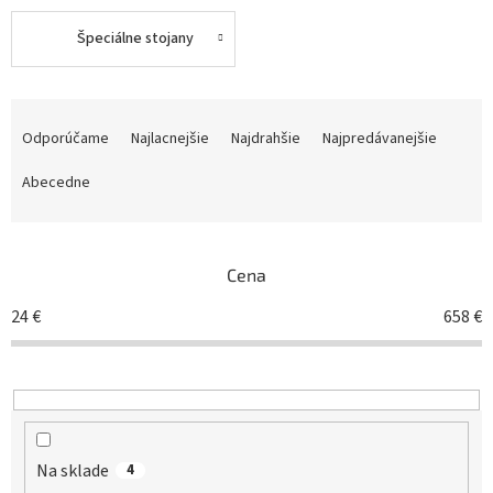
Špeciálne stojany
R
a
Odporúčame
Najlacnejšie
Najdrahšie
Najpredávanejšie
d
e
Abecedne
n
i
e
Cena
p
r
24
€
658
€
o
d
u
k
t
o
Na sklade
v
4