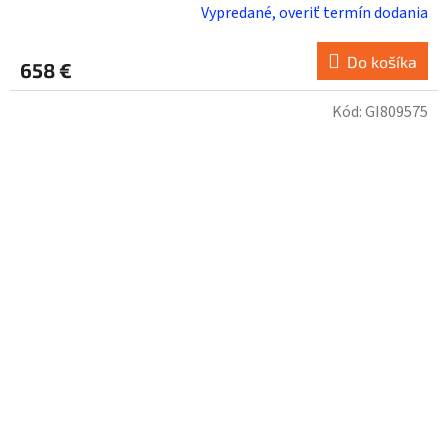
Vypredané, overiť termín dodania
Do košíka
658 €
Kód:
GI809575