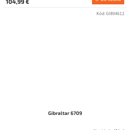
104,99 €
Kód:
GI804612
Gibraltar 6709