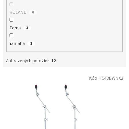
ROLAND
0
Tama
3
Yamaha
2
Zobrazených položiek:
12
V
Kód:
HC43BWNX2
ý
p
i
s
p
r
o
d