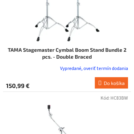
u
k
t
o
v
TAMA Stagemaster Cymbal Boom Stand Bundle 2
pcs. - Double Braced
Vypredané, overiť termín dodania
Do košíka
150,99 €
Kód:
HC83BW