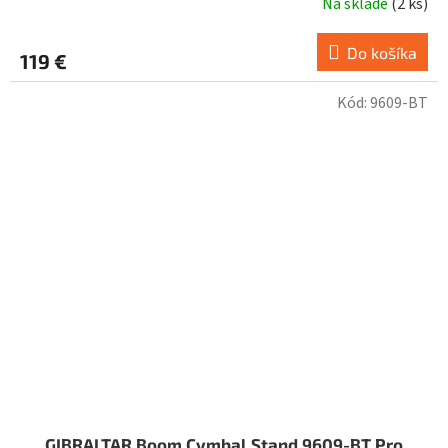
Na sklade
(
2 ks
)
Do košíka
119 €
Kód:
9609-BT
GIBRALTAR Boom Cymbal Stand 9609-BT Pro