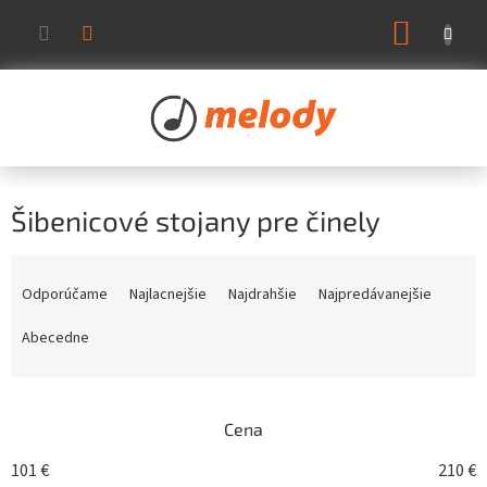
Prejsť
NÁKUP
na
KOŠÍK
obsah
Šibenicové stojany pre činely
R
a
Odporúčame
Najlacnejšie
Najdrahšie
Najpredávanejšie
d
e
Abecedne
n
i
e
Cena
p
r
101
€
210
€
o