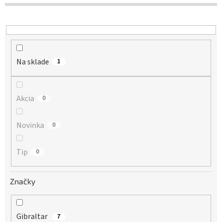
d
u
k
t
o
Na sklade
v
1
Akcia
0
Novinka
0
Tip
0
Značky
Gibraltar
7