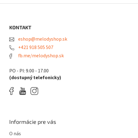
Z
á
p
ä
KONTAKT
t
eshop@melodyshop.sk
i
e
+421 918 505 507
fb.me/melodyshop.sk
PO - PI: 9.00 - 17.00
(dostupný telefonicky)
Informácie pre vás
O nás