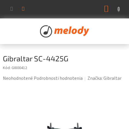
Prejsť
NÁKUP
na
KOŠÍK
obsah
Gibraltar SC-4425G
Kód:
GI800412
Priemerné
Neohodnotené
Podrobnosti hodnotenia
Značka:
Gibraltar
hodnotenie
produktu
je
0,0
z
5
hviezdičiek.