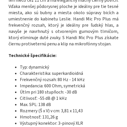
len niečo cez 11 cm a má elegantný matný čierny povrch.
Vďaka menšej pôdorysnej ploche je ideálny pre tie tesné
miesta, ako sú bubny a miesta okolo súpravy bicích a
umiestnenie do kabinetu Leslie. Handi Mic Pro Plus má
frekvenčný rozsah, ktorý je ideálny pre ľudský hlas, a
navyše je navrhnutý s otvoreným gumovým tlmičom,
ktorý eliminuje duté zvuky. S Handi Mic Pro Plus získate
čiernu protiveternú penu a klip na mikrofónny stojan.
Technické špecifikácie:
Typ: dynamický
Charakteristika: superkardioidná
Frekvenčný rozsah: 80 Hz - 14 kHz
Impedancia: 600 Ohm, symetrická
Útlm pri 180 stupňoch: -30 dB
Citlivosť: -55 dB @ 1 kHz
Max. SPL: 138 dB
Rozmery (Š x V) v cm: 3,81 x 11,43
Hmotnosť: 131,26 g
Výstupný konektor: 3-pinový XLR