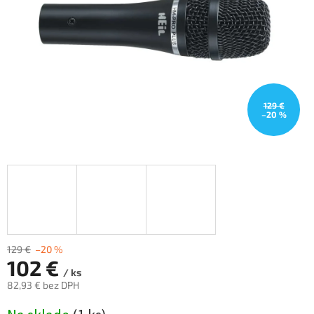
129 €
–20 %
129 €
–20 %
102 €
/ ks
82,93 € bez DPH
Jednotková