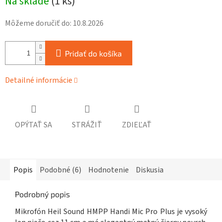
Na sklade
(
1 ks
)
cena:
Môžeme doručiť do:
10.8.2026
Pridať do košíka
Detailné informácie
OPÝTAŤ SA
STRÁŽIŤ
ZDIEĽAŤ
Popis
Podobné (6)
Hodnotenie
Diskusia
Podrobný popis
Mikrofón Heil Sound HMPP Handi Mic Pro Plus je vysoký