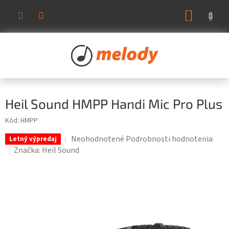
Prejsť
NÁKUP
na
KOŠÍK
obsah
Heil Sound HMPP Handi Mic Pro Plus
Kód:
HMPP
Priemerné
Neohodnotené
Podrobnosti hodnotenia
Letný výpredaj
hodnotenie
Značka:
Heil Sound
produktu
je
0,0
z
5
hviezdičiek.