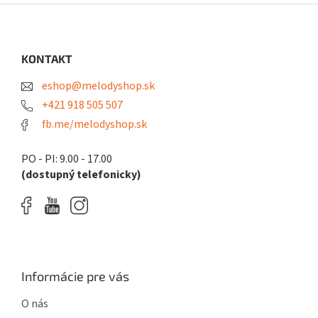
Z
á
p
ä
KONTAKT
t
eshop@melodyshop.sk
i
e
+421 918 505 507
fb.me/melodyshop.sk
PO - PI: 9.00 - 17.00
(dostupný telefonicky)
Informácie pre vás
O nás