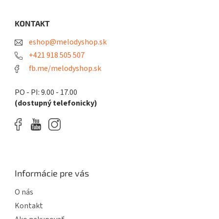
á
p
ä
KONTAKT
t
eshop@melodyshop.sk
i
e
+421 918 505 507
fb.me/melodyshop.sk
PO - PI: 9.00 - 17.00
(dostupný telefonicky)
Informácie pre vás
O nás
Kontakt