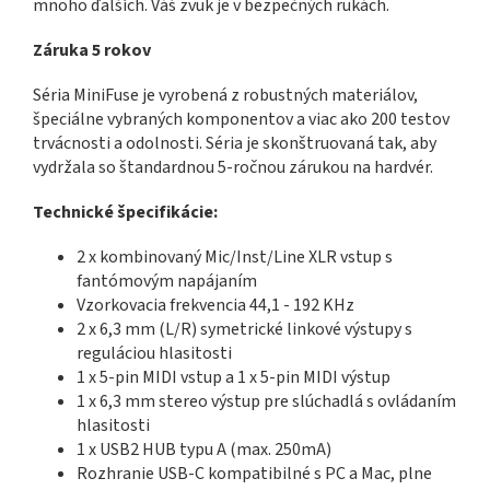
mnoho ďalších. Váš zvuk je v bezpečných rukách.
Záruka 5 rokov
Séria MiniFuse je vyrobená z robustných materiálov,
špeciálne vybraných komponentov a viac ako 200 testov
trvácnosti a odolnosti. Séria je skonštruovaná tak, aby
vydržala so štandardnou 5-ročnou zárukou na hardvér.
Technické špecifikácie:
2 x kombinovaný Mic/Inst/Line XLR vstup s
fantómovým napájaním
Vzorkovacia frekvencia 44,1 - 192 KHz
2 x 6,3 mm (L/R) symetrické linkové výstupy s
reguláciou hlasitosti
1 x 5-pin MIDI vstup a 1 x 5-pin MIDI výstup
1 x 6,3 mm stereo výstup pre slúchadlá s ovládaním
hlasitosti
1 x USB2 HUB typu A (max. 250mA)
Rozhranie USB-C kompatibilné s PC a Mac, plne