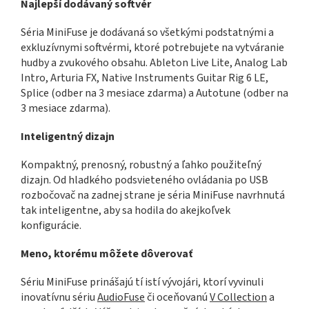
Najlepší dodávaný softvér
Séria MiniFuse je dodávaná so všetkými podstatnými a
exkluzívnymi softvérmi, ktoré potrebujete na vytváranie
hudby a zvukového obsahu. Ableton Live Lite, Analog Lab
Intro, Arturia FX, Native Instruments Guitar Rig 6 LE,
Splice (odber na 3 mesiace zdarma) a Autotune (odber na
3 mesiace zdarma).
Inteligentný dizajn
Kompaktný, prenosný, robustný a ľahko použiteľný
dizajn. Od hladkého podsvieteného ovládania po USB
rozbočovač na zadnej strane je séria MiniFuse navrhnutá
tak inteligentne, aby sa hodila do akejkoľvek
konfigurácie.
Meno, ktorému môžete dôverovať
Sériu MiniFuse prinášajú tí istí vývojári, ktorí vyvinuli
inovatívnu sériu
AudioFuse
či oceňovanú
V Collection
a