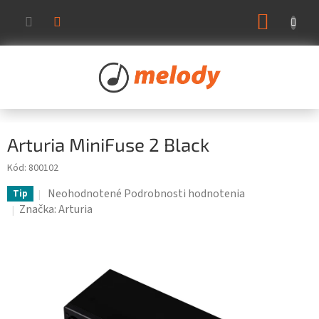
Prejsť
NÁKUP
na
KOŠÍK
obsah
Arturia MiniFuse 2 Black
Kód:
800102
Priemerné
Neohodnotené
Podrobnosti hodnotenia
Tip
hodnotenie
Značka:
Arturia
produktu
je
0,0
z
5
hviezdičiek.