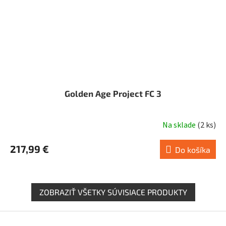
Golden Age Project FC 3
Na sklade
(
2 ks
)
Priemerné
hodnotenie
217,99 €
produktu
Do košíka
je
5,0
z
ZOBRAZIŤ VŠETKY SÚVISIACE PRODUKTY
5
hviezdičiek.
Z