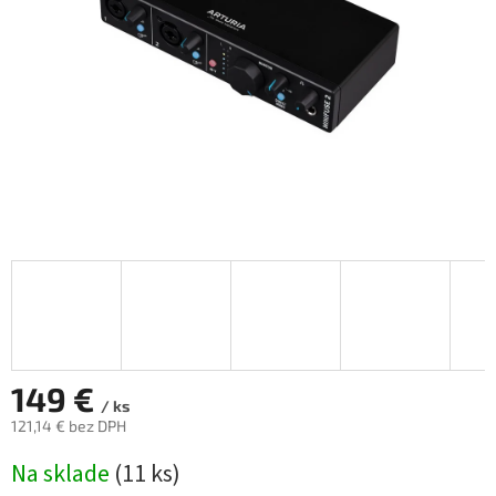
149 €
/ ks
121,14 € bez DPH
Jednotková
Na sklade
(
11 ks
)
cena: