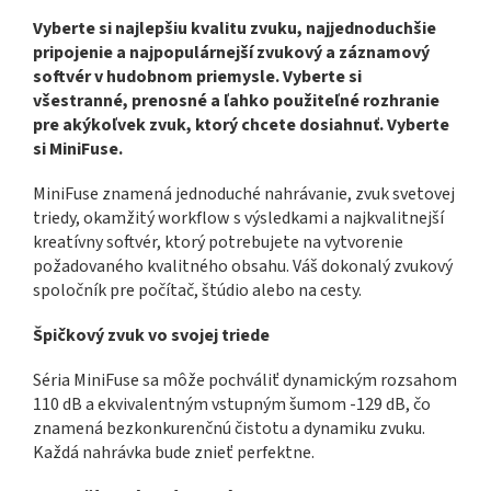
Vyberte si najlepšiu kvalitu zvuku, najjednoduchšie
pripojenie a najpopulárnejší zvukový a záznamový
softvér v hudobnom priemysle. Vyberte si
všestranné, prenosné a ľahko použiteľné rozhranie
pre akýkoľvek zvuk, ktorý chcete dosiahnuť. Vyberte
si MiniFuse.
MiniFuse znamená jednoduché nahrávanie, zvuk svetovej
triedy, okamžitý workflow s výsledkami a najkvalitnejší
kreatívny softvér, ktorý potrebujete na vytvorenie
požadovaného kvalitného obsahu. Váš dokonalý zvukový
spoločník pre počítač, štúdio alebo na cesty.
Špičkový zvuk vo svojej triede
Séria MiniFuse sa môže pochváliť dynamickým rozsahom
110 dB a ekvivalentným vstupným šumom -129 dB, čo
znamená bezkonkurenčnú čistotu a dynamiku zvuku.
Každá nahrávka bude znieť perfektne.