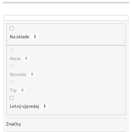
d
u
k
t
o
Na sklade
v
1
Akcia
0
Novinka
0
Tip
0
Letný výpredaj
1
Značky