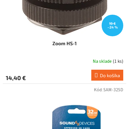
k
t
o
v
19 €
–24 %
Zoom HS-1
Na sklade
(
1 ks
)
Do košíka
14,40 €
Kód:
SAM-32SD