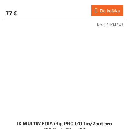
Do košíka
77 €
Kód:
SIKM843
IK MULTIMEDIA iRig PRO I/O 1in/2out pro