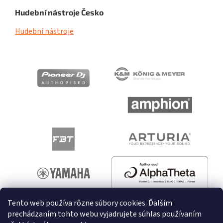
Hudební nástroje Česko
Hudební nástroje
Tento web používa rôzne súbory cookies. Ďalším
prechádzaním tohto webu vyjadrujete súhlas používaním