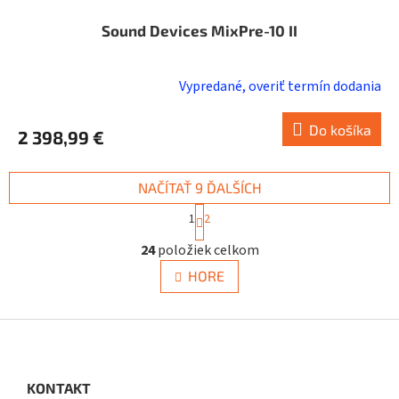
Sound Devices MixPre-10 II
Vypredané, overiť termín dodania
Do košíka
2 398,99 €
NAČÍTAŤ 9 ĎALŠÍCH
S
1
2
t
O
r
24
položiek celkom
v
á
n
l
HORE
k
á
o
d
v
a
Z
a
c
á
n
i
i
p
e
e
ä
KONTAKT
p