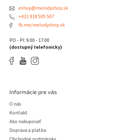
t
r
eshop@melodyshop.sk
i
v
k
e
+421 918 505 507
y
fb.me/melodyshop.sk
v
ý
p
PO - PI: 9.00 - 17.00
i
(dostupný telefonicky)
s
u
Informácie pre vás
O nás
Kontakt
Ako nakupovať
Doprava a platba
Obchodné podmienky