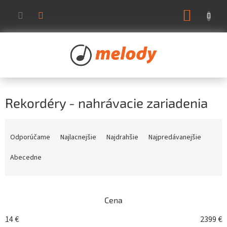
Prejsť
NÁKUP
na
KOŠÍK
obsah
Rekordéry - nahrávacie zariadenia
R
a
Odporúčame
Najlacnejšie
Najdrahšie
Najpredávanejšie
d
e
Abecedne
n
i
e
Cena
p
r
14
€
2399
€
o