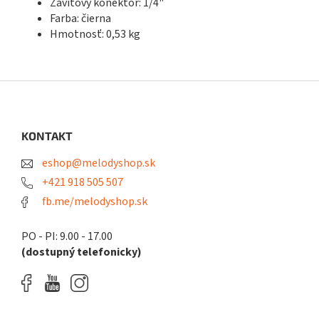
Závitový konektor: 1/4"
Farba: čierna
Hmotnosť: 0,53 kg
Z
á
p
ä
KONTAKT
t
eshop@melodyshop.sk
i
e
+421 918 505 507
fb.me/melodyshop.sk
PO - PI: 9.00 - 17.00
(dostupný telefonicky)