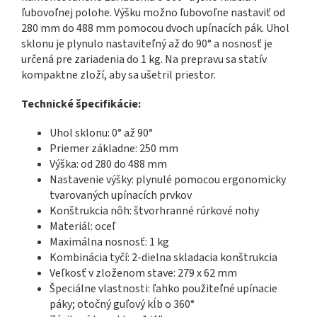
ľubovoľnej polohe. Výšku možno ľubovoľne nastaviť od
280 mm do 488 mm pomocou dvoch upínacích pák. Uhol
sklonu je plynulo nastaviteľný až do 90° a nosnosť je
určená pre zariadenia do 1 kg. Na prepravu sa statív
kompaktne zloží, aby sa ušetril priestor.
Technické špecifikácie:
Uhol sklonu: 0° až 90°
Priemer základne: 250 mm
Výška: od 280 do 488 mm
Nastavenie výšky: plynulé pomocou ergonomicky
tvarovaných upínacích prvkov
Konštrukcia nôh: štvorhranné rúrkové nohy
Materiál: oceľ
Maximálna nosnosť: 1 kg
Kombinácia tyčí: 2-dielna skladacia konštrukcia
Veľkosť v zloženom stave: 279 x 62 mm
Špeciálne vlastnosti: ľahko použiteľné upínacie
páky; otočný guľový kĺb o 360°