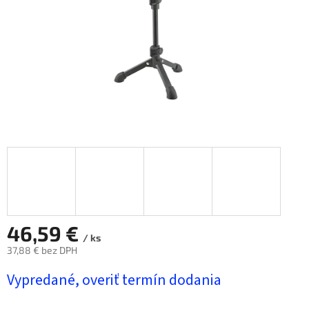
46,59 €
/ ks
37,88 € bez DPH
Jednotková
Vypredané, overiť termín dodania
cena: