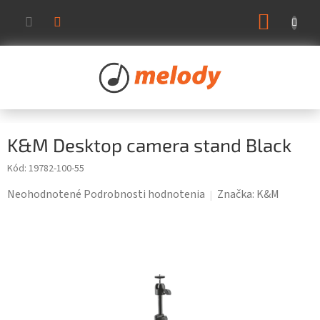
Prejsť
NÁKUP
na
KOŠÍK
obsah
K&M Desktop camera stand Black
Kód:
19782-100-55
Priemerné
Neohodnotené
Podrobnosti hodnotenia
Značka:
K&M
hodnotenie
produktu
je
0,0
z
5
hviezdičiek.