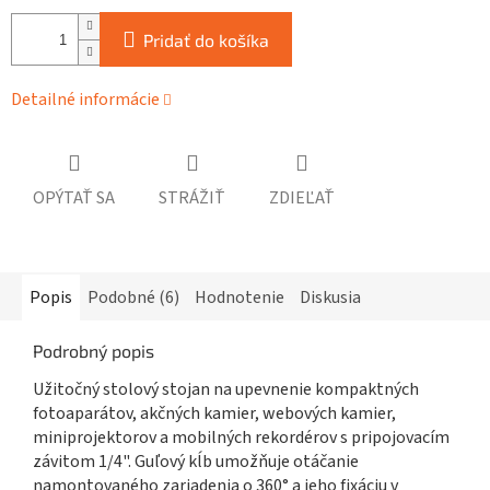
Pridať do košíka
Detailné informácie
OPÝTAŤ SA
STRÁŽIŤ
ZDIEĽAŤ
Popis
Podobné (6)
Hodnotenie
Diskusia
Podrobný popis
Užitočný stolový stojan na upevnenie kompaktných
fotoaparátov, akčných kamier, webových kamier,
miniprojektorov a mobilných rekordérov s pripojovacím
závitom 1/4". Guľový kĺb umožňuje otáčanie
namontovaného zariadenia o 360° a jeho fixáciu v