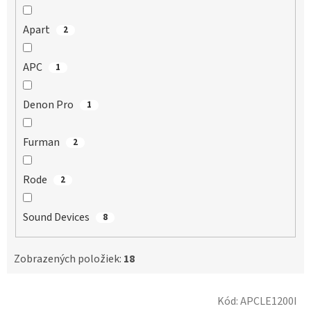
Apart
2
APC
1
Denon Pro
1
Furman
2
Rode
2
Sound Devices
8
Zobrazených položiek:
18
V
Kód:
APCLE1200I
ý