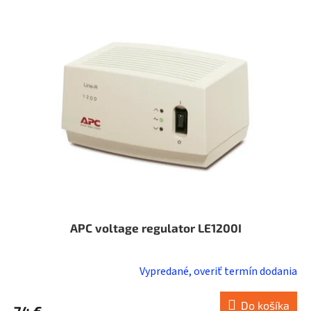
p
i
s
p
r
o
d
u
k
t
o
v
APC voltage regulator LE1200I
Vypredané, overiť termín dodania
Do košíka
74 €