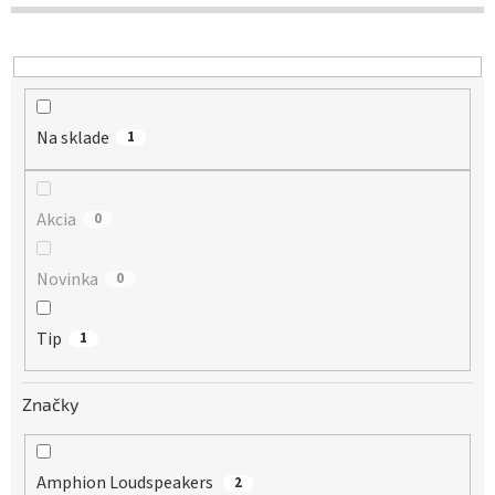
d
u
k
t
o
Na sklade
v
1
Akcia
0
Novinka
0
Tip
1
Značky
Amphion Loudspeakers
2