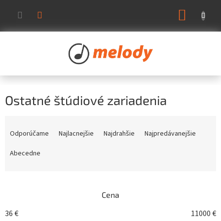
Prejsť
NÁKUP
na
KOŠÍK
obsah
Ostatné štúdiové zariadenia
R
a
Odporúčame
Najlacnejšie
Najdrahšie
Najpredávanejšie
d
e
Abecedne
n
i
e
Cena
p
r
36
€
11000
€
o