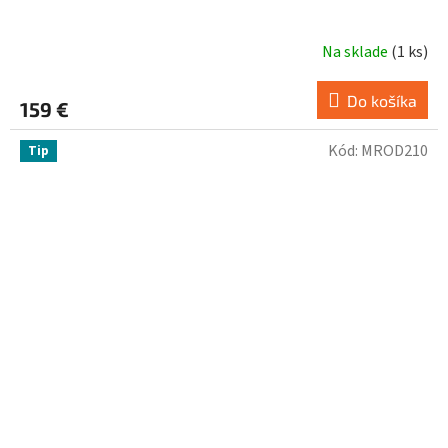
Na sklade
(
1 ks
)
Do košíka
159 €
Kód:
MROD210
Tip