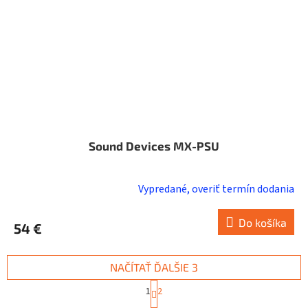
Sound Devices MX-PSU
Vypredané, overiť termín dodania
Do košíka
54 €
NAČÍTAŤ ĎALŠIE 3
S
1
2
t
O