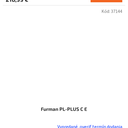
Kód:
37144
Furman PL-PLUS C E
Vypredané, overiť termín dodania