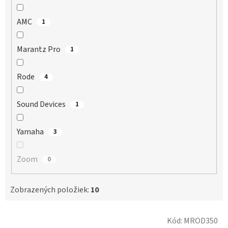
AMC
1
Marantz Pro
1
Rode
4
Sound Devices
1
Yamaha
3
Zoom
0
Zobrazených položiek:
10
V
Kód:
MROD350
ý