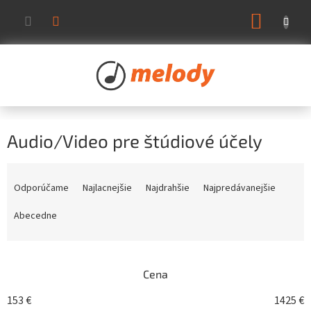
Prejsť
NÁKUP
na
KOŠÍK
obsah
Audio/Video pre štúdiové účely
R
a
Odporúčame
Najlacnejšie
Najdrahšie
Najpredávanejšie
d
e
Abecedne
n
i
e
Cena
p
r
153
€
1425
€
o