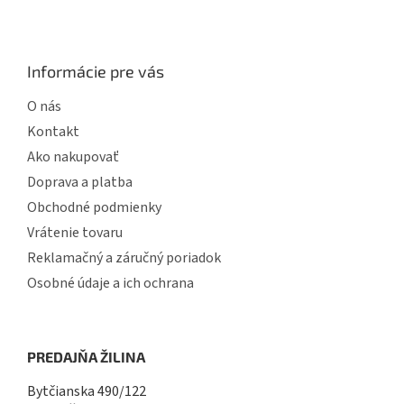
s
u
Informácie pre vás
O nás
Kontakt
Ako nakupovať
Doprava a platba
Obchodné podmienky
Vrátenie tovaru
Reklamačný a záručný poriadok
Osobné údaje a ich ochrana
PREDAJŇA ŽILINA
Bytčianska 490/122