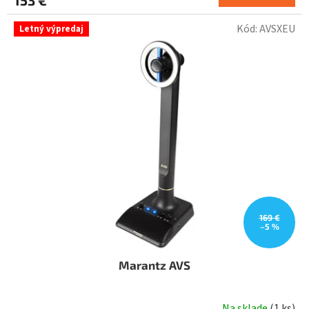
Kód:
AVSXEU
Letný výpredaj
169 €
–5 %
Marantz AVS
Na sklade
(
1 ks
)