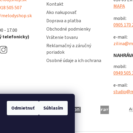
Kontakt
MAPA
18 505 507
Ako nakupovať
/melodyshop.sk
mobil:
Doprava a platba
0905 170 
Obchodné podmienky
00 - 17.00
 telefonicky)
e-mail:
Vrátenie tovaru
zilina@m
Reklamačný a záručný
poriadok
NAHRÁVA
Osobné údaje a ich ochrana
mobil:
0949 505 
e-mail:
studio@m
Odmietnuť
Súhlasím