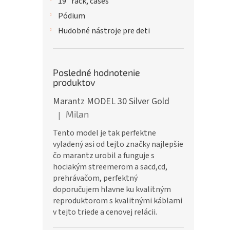
19" rack, cases
Pódium
Hudobné nástroje pre deti
Posledné hodnotenie
produktov
Marantz MODEL 30 Silver Gold
Milan
|
Hodnotenie produktu je 5 z 5 hviezdičiek.
Tento model je tak perfektne
vyladený asi od tejto značky najlepšie
čo marantz urobil a funguje s
hociakým streemerom a sacd,cd,
prehrávačom, perfektný
doporučujem hlavne ku kvalitným
reproduktorom s kvalitnými káblami
v tejto triede a cenovej relácii.