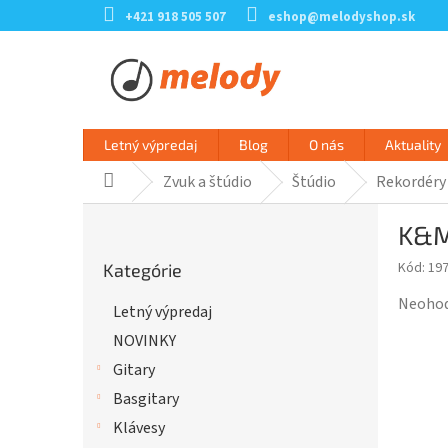
Prejsť
+421 918 505 507
eshop@melodyshop.sk
na
obsah
Letný výpredaj
Blog
O nás
Aktuality
Zvuk a štúdio
Štúdio
Rekordéry
Domov
B
K&M
o
Preskočiť
č
Kód:
197
Kategórie
kategórie
n
ý
Prieme
Neoho
Letný výpredaj
p
hodnot
NOVINKY
a
produk
n
je
Gitary
e
0,0
Basgitary
l
z
Klávesy
5