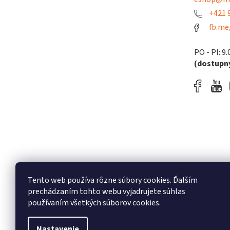
+421 9
fb.me
PO - PI: 9.
(dostupný
Tento web používa rôzne súbory cookies. Ďalším
prechádzaním tohto webu vyjadrujete súhlas
používaním všetkých súborov cookies.
Nastavenie