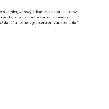
ých kamier, webových kamier, miniprojektorov
žňuje otáčanie namontovaného zariadenia o 360°
až do 90° a nosnosť je určená pre zariadenia do 1