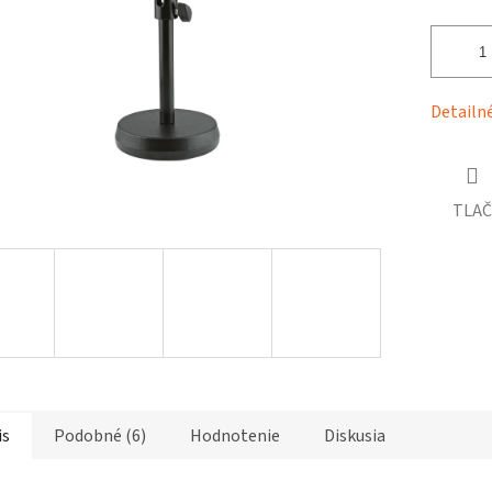
čiek.
Detailn
TLAČ
is
Podobné (6)
Hodnotenie
Diskusia