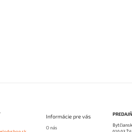
T
PREDAJŇ
Informácie pre vás
Bytčiansk
O nás
lodyshop.sk
010 03 Žil