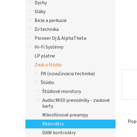
Dychy
hviezdi
Sláky
Bicie a perkusie
DJ technika
Pioneer Dj & AlphaTheta
Hi-Fi Systémy
LP platne
Zvuk a štúdio
PA (ozvučovacia technika)
Štúdio
Štúdiové monitory
Audio/MIDI prevodníky - zvukové
karty
Mikrofónové preampy
Pop
Rekordéry
DAW kontroléry