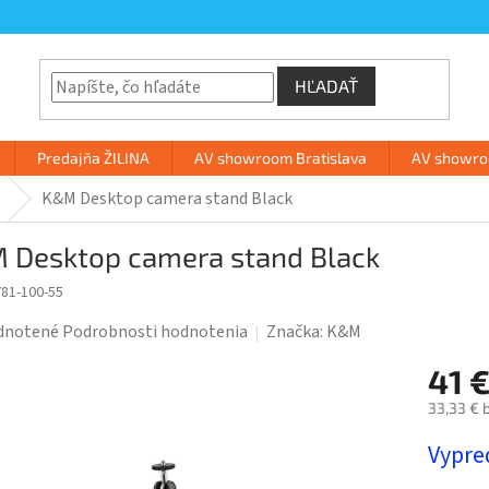
HĽADAŤ
Predajňa ŽILINA
AV showroom Bratislava
AV showroo
K&M Desktop camera stand Black
 Desktop camera stand Black
81-100-55
rné
dnotené
Podrobnosti hodnotenia
Značka:
K&M
enie
41 
tu
33,33 € 
Jednotk
Vypre
cena: