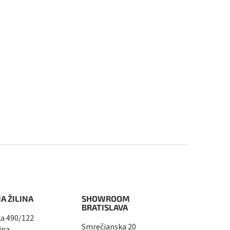
A ŽILINA
SHOWROOM
BRATISLAVA
a 490/122
Smrečianska 20
ina