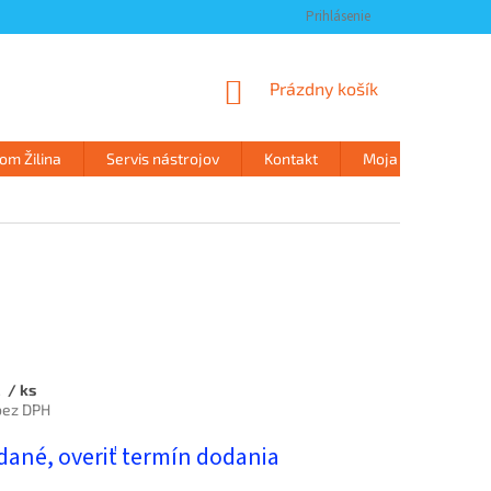
Prihlásenie
NÁKUPNÝ
Prázdny košík
KOŠÍK
m Žilina
Servis nástrojov
Kontakt
Moja objednávka
€
/ ks
bez DPH
ová
dané, overiť termín dodania