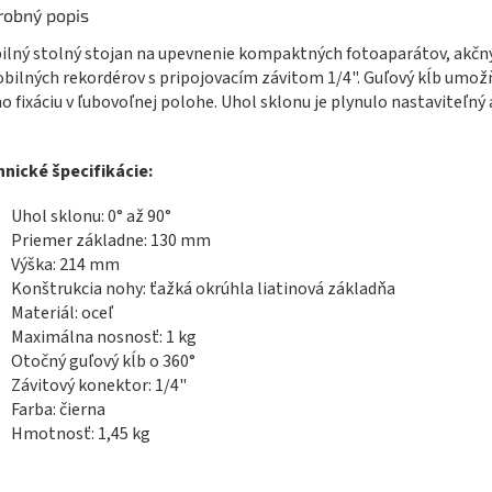
robný popis
ilný stolný stojan na upevnenie kompaktných fotoaparátov, akčn
bilných rekordérov s pripojovacím závitom 1/4". Guľový kĺb umo
ho fixáciu v ľubovoľnej polohe. Uhol sklonu je plynulo nastaviteľný 
nické špecifikácie:
Uhol sklonu: 0° až 90°
Priemer základne: 130 mm
Výška: 214 mm
Konštrukcia nohy: ťažká okrúhla liatinová základňa
Materiál: oceľ
Maximálna nosnosť: 1 kg
Otočný guľový kĺb o 360°
Závitový konektor: 1/4"
Farba: čierna
Hmotnosť: 1,45 kg