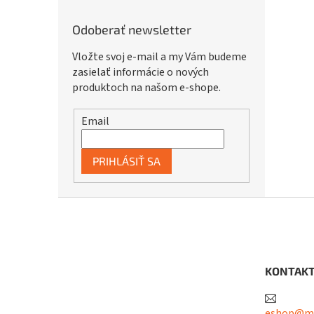
Odoberať newsletter
Vložte svoj e-mail a my Vám budeme
zasielať informácie o nových
produktoch na našom e-shope.
Email
PRIHLÁSIŤ SA
Z
á
p
ä
t
KONTAK
i
e
eshop@me