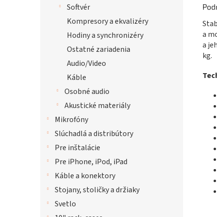
Pod
Softvér
Kompresory a ekvalizéry
Stab
a mo
Hodiny a synchronizéry
a je
Ostatné zariadenia
kg.
Audio/Video
Tech
Káble
Osobné audio
Akustické materiály
Mikrofóny
Slúchadlá a distribútory
Pre inštalácie
Pre iPhone, iPod, iPad
Káble a konektory
Stojany, stoličky a držiaky
Svetlo