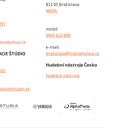
811 05 Bratislava
MAPA
297
mobil:
0905 622 898
elodyshop.sk
e-mail:
bratislava@melodyshop.sk
CIE ŠTÚDIO
Hudební nástroje Česko
101
Hudební nástroje
elodystudio.sk