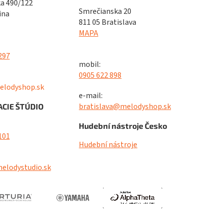
a 490/122
Smrečianska 20
ina
811 05 Bratislava
MAPA
297
mobil:
0905 622 898
elodyshop.sk
e-mail:
bratislava@melodyshop.sk
CIE ŠTÚDIO
Hudební nástroje Česko
101
Hudební nástroje
elodystudio.sk