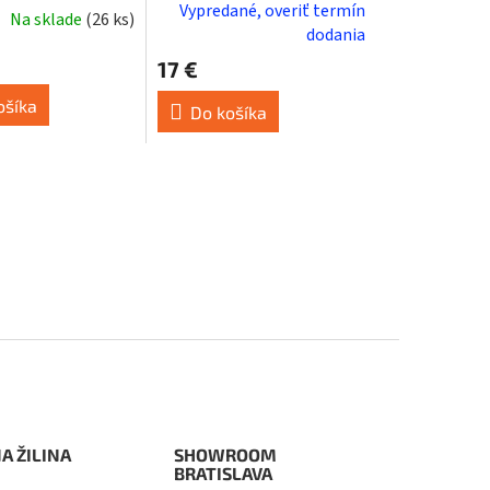
Vypredané, overiť termín
Na sklade
(
26 ks
)
dodania
17 €
ošíka
Do košíka
A ŽILINA
SHOWROOM
BRATISLAVA