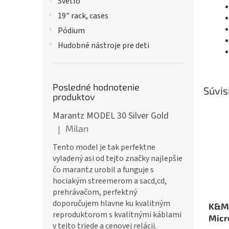
Svetlo
19" rack, cases
Pódium
Hudobné nástroje pre deti
Posledné hodnotenie
Súvis
produktov
Marantz MODEL 30 Silver Gold
Milan
|
Hodnotenie produktu je 5 z 5 hviezdičiek.
Tento model je tak perfektne
vyladený asi od tejto značky najlepšie
čo marantz urobil a funguje s
hociakým streemerom a sacd,cd,
prehrávačom, perfektný
doporučujem hlavne ku kvalitným
K&M
reproduktorom s kvalitnými káblami
Micr
v tejto triede a cenovej relácii.