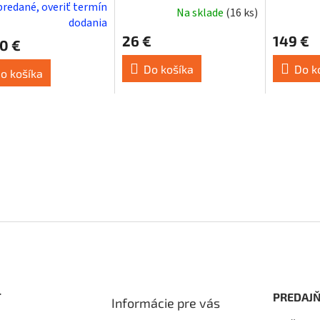
k
predané, overiť termín
Na sklade
(
16 ks
)
dodania
26 €
149 €
0 €
Do košíka
Do k
o košíka
T
PREDAJŇ
Informácie pre vás