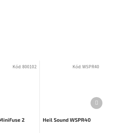
Kód:
800102
Kód:
WSPR40
Ďalší
produkt
MiniFuse 2
Heil Sound WSPR40