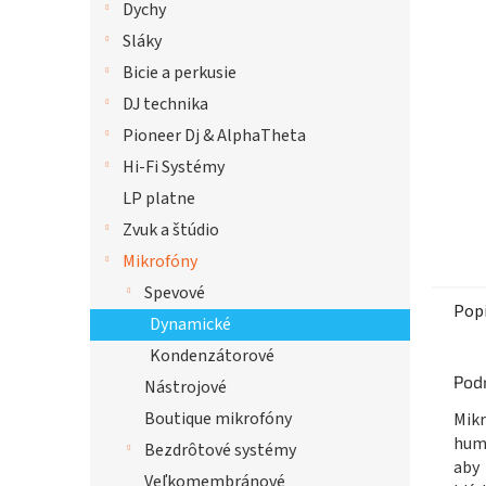
Dychy
hviezdi
Sláky
Bicie a perkusie
DJ technika
Pioneer Dj & AlphaTheta
Hi-Fi Systémy
LP platne
Zvuk a štúdio
Mikrofóny
Spevové
Pop
Dynamické
Kondenzátorové
Pod
Nástrojové
Boutique mikrofóny
Mik
humb
Bezdrôtové systémy
aby 
Veľkomembránové