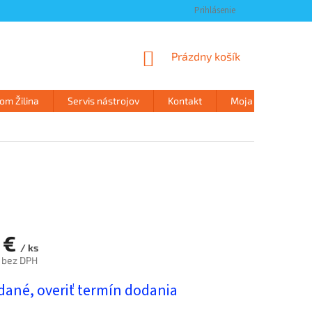
Prihlásenie
NÁKUPNÝ
Prázdny košík
KOŠÍK
m Žilina
Servis nástrojov
Kontakt
Moja objednávka
 €
/ ks
 bez DPH
ová
dané, overiť termín dodania