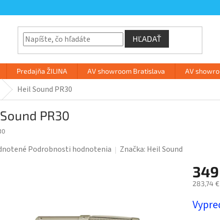
HĽADAŤ
Predajňa ŽILINA
AV showroom Bratislava
AV showroo
Heil Sound PR30
l Sound PR30
30
rné
dnotené
Podrobnosti hodnotenia
Značka:
Heil Sound
enie
349
tu
283,74 €
Jednotk
Vypre
cena: