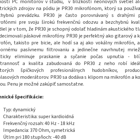
kosti PC monitorov v štúdiu, v blízkosti neónových svetiel a
trických zdrojov na pódiu je PR30 mikrofónom, ktorý sa používa
chybnú prevádzku. PR30 je často porovnávaný s drahými 
rofónmi pre svoju širokú frekvenčnú odozvu a bezchybnú kvali
iel je v tom, že PR30 je schopný odolať hladinám akustického tl
decimovali páskové mikrofóny. PR30 je perfektný ako gitarový a 
ofón, takisto pre bicie, ale hodí sa aj ako vokálny mikrofón, 
tornému pasívnemu filtrovaniu a jedinečne navrhnutej mriež
kticky eliminuje praskanie a syčanie počas upnutia - blí
strannosť a kvalita zabudovaná do PR30 z neho robí ideá
ktorých špičkových profesionálnych hudobníkov, produ
lasových moderátorov. PR30 sa dodáva s klipom na mikrofón a 
ou. Penu je možné zakúpiť samostatne.
nické špecifikácie:
Typ: dynamický
Charakteristika: super kardioidná
Frekvenčný rozsah: 40 Hz - 18 kHz
Impedancia: 370 Ohm, symetrická
Útlm pri 180 stupňoch: -40 dB