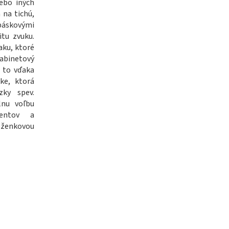
lebo iných
 na tichú,
páskovými
tu zvuku.
aku, ktoré
kabinetový
a to vďaka
ke, ktorá
zky spev.
lnu voľbu
centov a
koženkovou