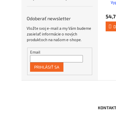
blac
Vy
54,7
Odoberať newsletter
D
Vložte svoj e-mail a my Vám budeme
zasielať informácie o nových
produktoch na našom e-shope.
Email
PRIHLÁSIŤ SA
Z
á
p
ä
t
KONTAK
i