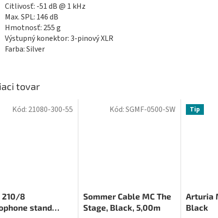
Citlivosť: -51 dB @ 1 kHz
Max. SPL: 146 dB
Hmotnosť: 255 g
Výstupný konektor: 3-pinový XLR
Farba: Silver
iaci tovar
Kód:
21080-300-55
Kód:
SGMF-0500-SW
Tip
 210/8
Sommer Cable MC The
Arturia 
ophone stand
Stage, Black, 5,00m
Black