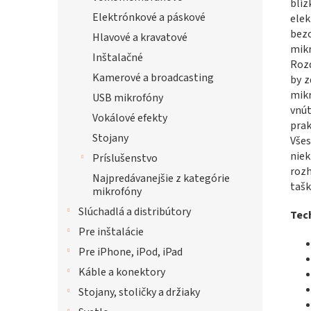
blíz
Elektrónkové a páskové
elek
bez
Hlavové a kravatové
mik
Inštalačné
Rozd
Kamerové a broadcasting
by z
mikr
USB mikrofóny
vnú
Vokálové efekty
pra
Stojany
Vše
nie
Príslušenstvo
rozh
Najpredávanejšie z kategórie
tašk
mikrofóny
Slúchadlá a distribútory
Tech
Pre inštalácie
Pre iPhone, iPod, iPad
Káble a konektory
Stojany, stoličky a držiaky