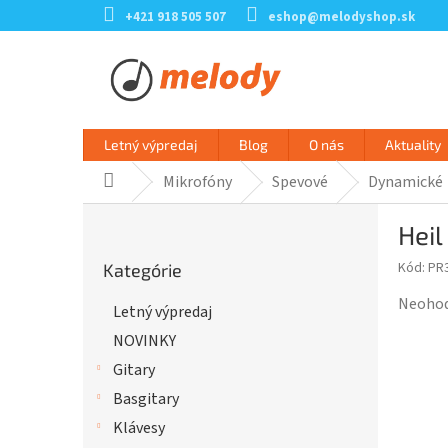
Prejsť
+421 918 505 507
eshop@melodyshop.sk
na
obsah
Letný výpredaj
Blog
O nás
Aktuality
Mikrofóny
Spevové
Dynamické
Domov
B
Hei
o
Preskočiť
č
Kód:
PR
Kategórie
kategórie
n
ý
Prieme
Neoho
Letný výpredaj
p
hodnot
NOVINKY
a
produk
n
je
Gitary
e
0,0
Basgitary
l
z
Klávesy
5