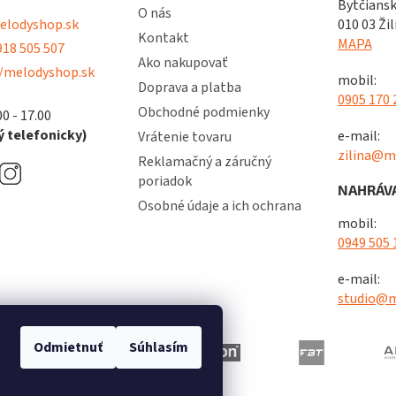
Bytčiansk
O nás
lodyshop.sk
010 03 Žil
Kontakt
MAPA
18 505 507
Ako nakupovať
/melodyshop.sk
mobil:
Doprava a platba
0905 170 
Obchodné podmienky
00 - 17.00
 telefonicky)
e-mail:
Vrátenie tovaru
zilina@m
Reklamačný a záručný
poriadok
NAHRÁVA
Osobné údaje a ich ochrana
mobil:
0949 505 
e-mail:
studio@m
Odmietnuť
Súhlasím