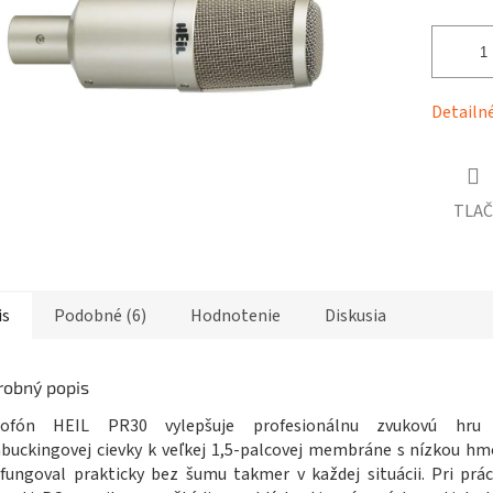
čiek.
Detailn
TLAČ
is
Podobné (6)
Hodnotenie
Diskusia
robný popis
rofón HEIL PR30 vylepšuje profesionálnu zvukovú hru 
uckingovej cievky k veľkej 1,5-palcovej membráne s nízkou h
fungoval prakticky bez šumu takmer v každej situácii. Pri prác