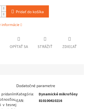
Pridať do košíka
é informácie
OPÝTAŤ SA
STRÁŽIŤ
ZDIEĽAŤ
Dodatočné parametre
pridaním
Kategória
:
Dynamické mikrofóny
motnosťou,
EAN
:
810100410216
i v tesnej