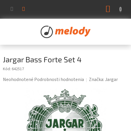
Prejsť
NÁKUP
na
KOŠÍK
obsah
Jargar Bass Forte Set 4
Kód:
642517
Priemerné
Neohodnotené
Podrobnosti hodnotenia
Značka:
Jargar
hodnotenie
produktu
je
0,0
z
5
hviezdičiek.