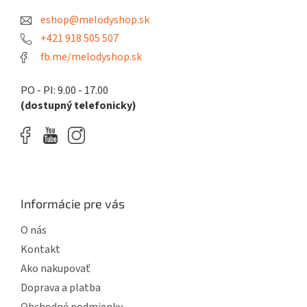
t
eshop@melodyshop.sk
i
e
+421 918 505 507
fb.me/melodyshop.sk
PO - PI: 9.00 - 17.00
(dostupný telefonicky)
Informácie pre vás
O nás
Kontakt
Ako nakupovať
Doprava a platba