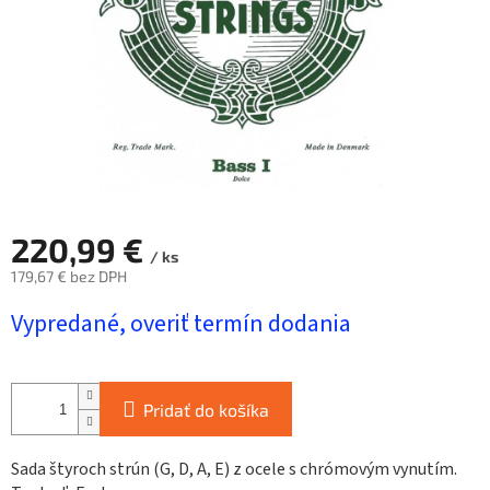
220,99 €
/ ks
179,67 € bez DPH
Jednotková
Vypredané, overiť termín dodania
cena:
Pridať do košíka
Sada štyroch strún (G, D, A, E) z ocele s chrómovým vynutím.