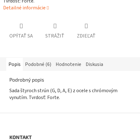
Tvrdosť: Forte.
Detailné informácie
OPÝTAŤ SA
STRÁŽIŤ
ZDIEĽAŤ
Popis
Podobné (6)
Hodnotenie
Diskusia
Podrobný popis
Sada štyroch strún (G, D, A, E) z ocele s chrómovým
vynutím. Tvrdosť: Forte.
Z
á
p
ä
KONTAKT