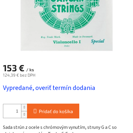
153 €
/ ks
124,39 € bez DPH
Jednotková
Vypredané, overiť termín dodania
cena:
Pridať do košíka
Sada strún z ocele s chrómovým vynutím, struny G a C so