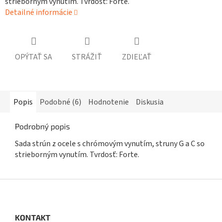
strieborným vynutím. Tvrdosť: Forte.
Detailné informácie
OPÝTAŤ SA
STRÁŽIŤ
ZDIEĽAŤ
Popis
Podobné (6)
Hodnotenie
Diskusia
Podrobný popis
Sada strún z ocele s chrómovým vynutím, struny G a C so
strieborným vynutím. Tvrdosť: Forte.
Z
á
p
ä
KONTAKT