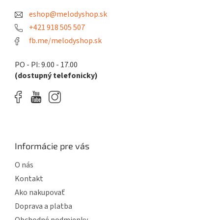
t
eshop@melodyshop.sk
i
e
+421 918 505 507
fb.me/melodyshop.sk
PO - PI: 9.00 - 17.00
(dostupný telefonicky)
Informácie pre vás
O nás
Kontakt
Ako nakupovať
Doprava a platba