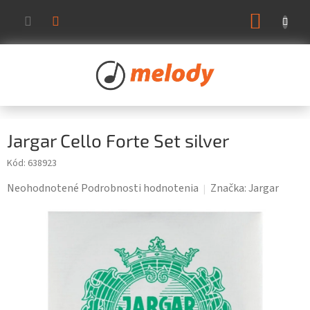
Prejsť
NÁKUP
na
KOŠÍK
obsah
Jargar Cello Forte Set silver
Kód:
638923
Priemerné
Neohodnotené
Podrobnosti hodnotenia
Značka:
Jargar
hodnotenie
produktu
je
0,0
z
5
hviezdičiek.