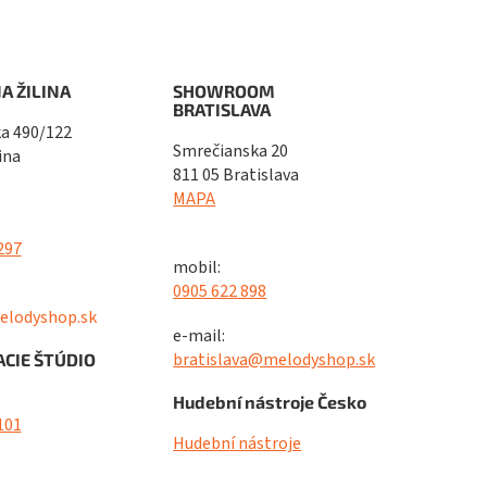
A ŽILINA
SHOWROOM
BRATISLAVA
a 490/122
Smrečianska 20
ina
811 05 Bratislava
MAPA
297
mobil:
0905 622 898
elodyshop.sk
e-mail:
bratislava@melodyshop.sk
CIE ŠTÚDIO
Hudební nástroje Česko
101
Hudební nástroje