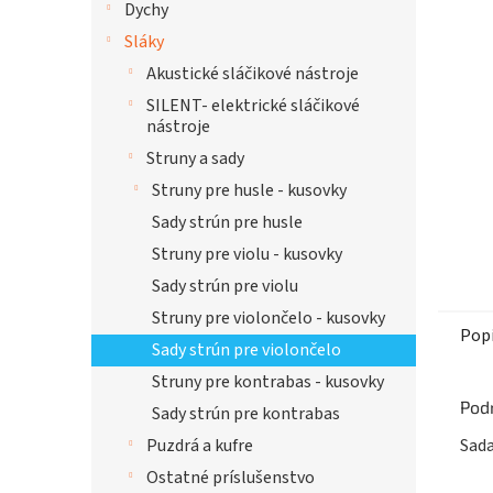
Dychy
hviezdi
Sláky
Akustické sláčikové nástroje
SILENT- elektrické sláčikové
nástroje
Struny a sady
Struny pre husle - kusovky
Sady strún pre husle
Struny pre violu - kusovky
Sady strún pre violu
Struny pre violončelo - kusovky
Pop
Sady strún pre violončelo
Struny pre kontrabas - kusovky
Pod
Sady strún pre kontrabas
Puzdrá a kufre
Sada
Ostatné príslušenstvo