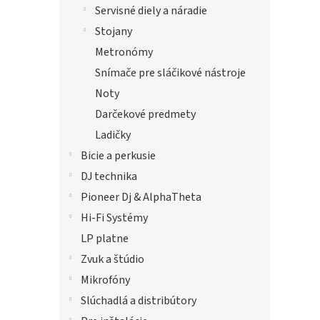
Servisné diely a náradie
Stojany
Metronómy
Snímače pre sláčikové nástroje
Noty
Darčekové predmety
Ladičky
Bicie a perkusie
DJ technika
Pioneer Dj & AlphaTheta
Hi-Fi Systémy
LP platne
Zvuk a štúdio
Mikrofóny
Slúchadlá a distribútory