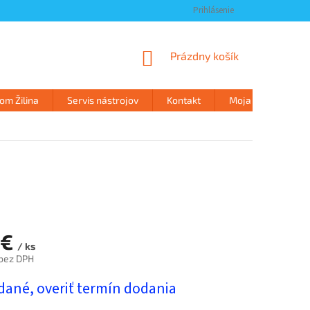
Prihlásenie
NÁKUPNÝ
Prázdny košík
KOŠÍK
m Žilina
Servis nástrojov
Kontakt
Moja objednávka
 €
/ ks
 bez DPH
ová
dané, overiť termín dodania