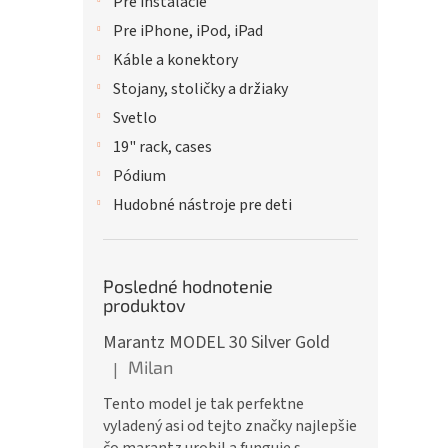
Pre inštalácie
Pre iPhone, iPod, iPad
Káble a konektory
Stojany, stoličky a držiaky
Svetlo
19" rack, cases
Pódium
Hudobné nástroje pre deti
Posledné hodnotenie
produktov
Marantz MODEL 30 Silver Gold
Milan
|
Hodnotenie produktu je 5 z 5 hviezdičiek.
Tento model je tak perfektne
vyladený asi od tejto značky najlepšie