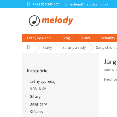
Prejsť
+421 918 505 507
eshop@melodyshop.sk
na
obsah
Letný výpredaj
Blog
O nás
Aktuality
Sláky
Struny a sady
Sady strún 
Domov
B
Jarg
o
Preskočiť
č
Kód:
63
Kategórie
kategórie
n
ý
Prieme
Neoho
Letný výpredaj
p
hodnot
NOVINKY
a
produk
n
je
Gitary
e
0,0
Basgitary
l
z
Klávesy
5