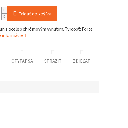
Pridať do košíka
ún z ocele s chrómovým vynutím. Tvrdosť: Forte.
é informácie
OPÝTAŤ SA
STRÁŽIŤ
ZDIEĽAŤ