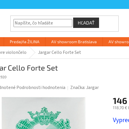
HĽADAŤ
Predajňa ŽILINA
AV showroom Bratislava
AV showroo
pre violončelo
Jargar Cello Forte Set
ar Cello Forte Set
8920
rné
dnotené
Podrobnosti hodnotenia
Značka:
Jargar
enie
146
tu
118,70 €
Jednotk
Vypre
cena: