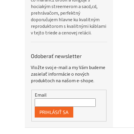
čo marantz urobil a funguje s
hociakým streemerom a sacd,cd,
prehrávačom, perfektný
doporučujem hlavne ku kvalitným
reproduktorom s kvalitnými káblami
v tejto triede a cenovej relácii.
Odoberať newsletter
Vložte svoj e-mail a my Vám budeme
zasielať informácie o nových
produktoch na našom e-shope.
Email
PRIHLÁSIŤ SA
Z