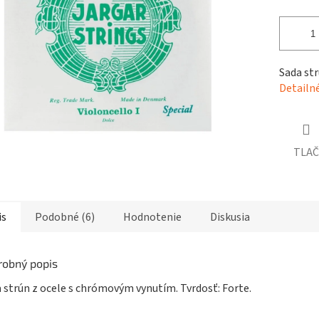
čiek.
Sada str
Detailn
TLAČ
is
Podobné (6)
Hodnotenie
Diskusia
robný popis
 strún z ocele s chrómovým vynutím. Tvrdosť: Forte.