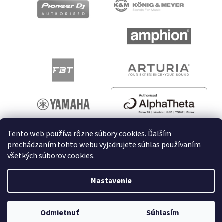
Tento web používa rôzne súbory cookies. Ďalším
prechádzaním tohto webu vyjadrujete súhlas používaním
všetkých súborov cookies.
Vytvoril Shoptet
Nastavenie
Copyright 2026
melodyshop.sk
. Všetky práva vyhradené.
Odmietnuť
Súhlasím
Upraviť nastavenie cookies