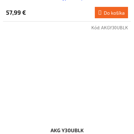
57,99 €
Do košíka
Kód:
AKGY30UBLK
AKG Y30UBLK