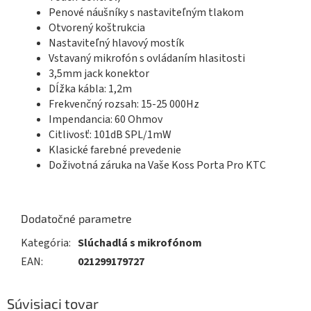
Penové náušníky s nastaviteľným tlakom
Otvorený koštrukcia
Nastaviteľný hlavový mostík
Vstavaný mikrofón s ovládaním hlasitosti
3,5mm jack konektor
Dĺžka kábla: 1,2m
Frekvenčný rozsah: 15-25 000Hz
Impendancia: 60 Ohmov
Citlivosť: 101dB SPL/1mW
Klasické farebné prevedenie
Doživotná záruka na Vaše Koss Porta Pro KTC
Dodatočné parametre
Kategória
:
Slúchadlá s mikrofónom
EAN
:
021299179727
Súvisiaci tovar