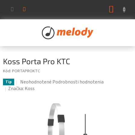
Prejsť
NÁKUP
na
KOŠÍK
obsah
Koss Porta Pro KTC
Kód:
PORTAPROKTC
Priemerné
Neohodnotené
Podrobnosti hodnotenia
Tip
hodnotenie
Značka:
Koss
produktu
je
0,0
z
5
hviezdičiek.