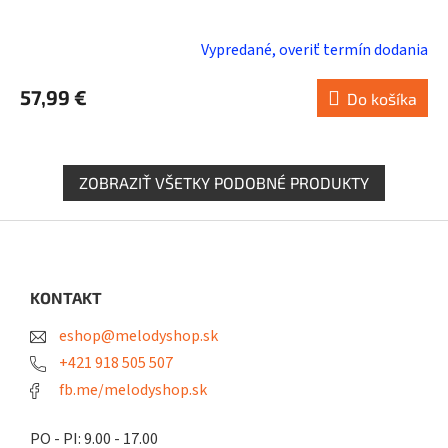
Vypredané, overiť termín dodania
57,99 €
Do košíka
ZOBRAZIŤ VŠETKY PODOBNÉ PRODUKTY
Z
á
p
ä
KONTAKT
t
eshop@melodyshop.sk
i
e
+421 918 505 507
fb.me/melodyshop.sk
PO - PI: 9.00 - 17.00