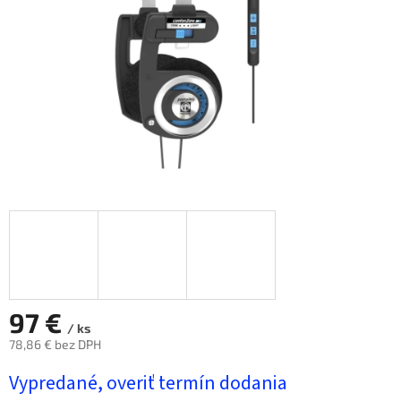
97 €
/ ks
78,86 € bez DPH
Jednotková
Vypredané, overiť termín dodania
cena: