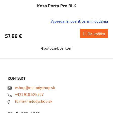
Koss Porta Pro BLK
Vypredané, overiť termín dodania
Do košíka
57,99 €
4
položiek celkom
O
v
l
Z
á
á
d
p
a
ä
KONTAKT
c
t
i
eshop@melodyshop.sk
i
e
p
e
+421 918 505 507
r
fb.me/melodyshop.sk
v
k
y