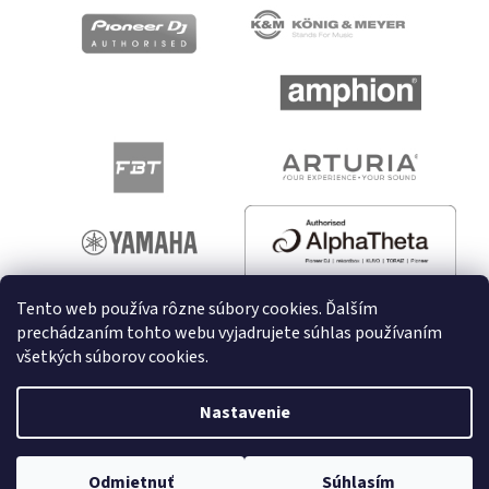
Tento web používa rôzne súbory cookies. Ďalším
prechádzaním tohto webu vyjadrujete súhlas používaním
všetkých súborov cookies.
Vytvoril Shoptet
Nastavenie
Copyright 2026
melodyshop.sk
. Všetky práva vyhradené.
Upraviť nastavenie cookies
Odmietnuť
Súhlasím