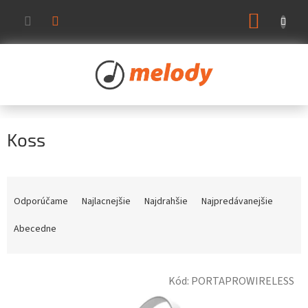
Prejsť
NÁKUP
na
KOŠÍK
obsah
Koss
R
a
Odporúčame
Najlacnejšie
Najdrahšie
Najpredávanejšie
d
e
Abecedne
n
i
V
e
Kód:
PORTAPROWIRELESS
ý
p
p
r