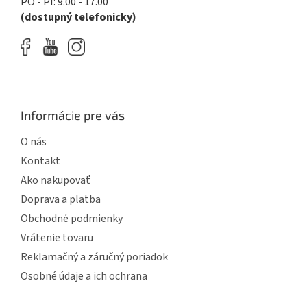
PO - PI: 9.00 - 17.00
v
(dostupný telefonicky)
ý
p
i
s
u
Informácie pre vás
O nás
Kontakt
Ako nakupovať
Doprava a platba
Obchodné podmienky
Vrátenie tovaru
Reklamačný a záručný poriadok
Osobné údaje a ich ochrana