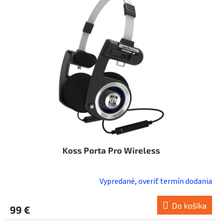
i
o
s
d
p
u
r
k
o
t
d
o
u
v
k
t
o
v
Koss Porta Pro Wireless
Vypredané, overiť termín dodania
Do košíka
99 €