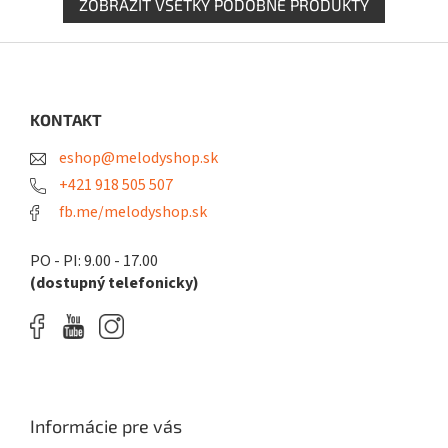
ZOBRAZIŤ VŠETKY PODOBNÉ PRODUKTY
Z
á
p
ä
KONTAKT
t
eshop@melodyshop.sk
i
e
+421 918 505 507
fb.me/melodyshop.sk
PO - PI: 9.00 - 17.00
(dostupný telefonicky)
Informácie pre vás