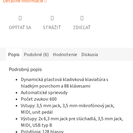
Detailné informácie
OPÝTAŤ SA
STRÁŽIŤ
ZDIEĽAŤ
Popis
Podobné (6)
Hodnotenie
Diskusia
Podrobný popis
Dynamická plastová kladivková klaviatúra s
hladkým povrchom a 88 klávesami
Automatické sprievody
Počet zvukov: 600
Vstupy: 3,5 mm jack, 3,5 mm mikrofónový jack,
MIDI, unit pedál
Výstupy: 2x 6,3 mm jack pre slúchadlá, 3,5 mm jack,
MIDI, USB typ B
Polyfónia: 128 hlasov