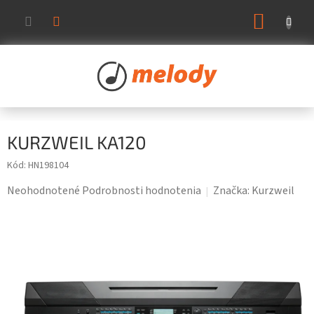
Prejsť
NÁKUP
na
KOŠÍK
obsah
KURZWEIL KA120
Kód:
HN198104
Priemerné
Neohodnotené
Podrobnosti hodnotenia
Značka:
Kurzweil
hodnotenie
produktu
je
0,0
z
5
hviezdičiek.