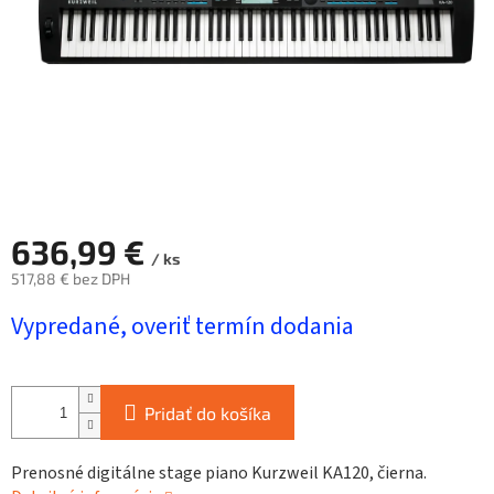
636,99 €
/ ks
517,88 € bez DPH
Jednotková
Vypredané, overiť termín dodania
cena:
Pridať do košíka
Prenosné digitálne stage piano Kurzweil KA120, čierna.